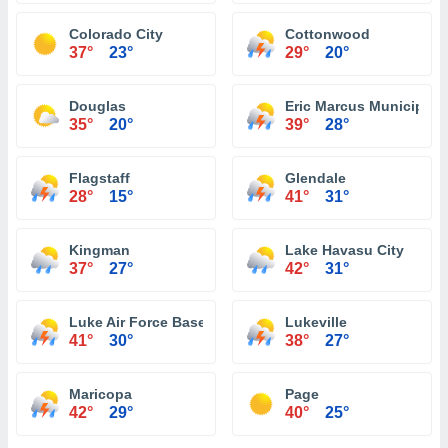
Colorado City
Cottonwood
37°
23°
29°
20°
Douglas
Eric Marcus Municipal A
35°
20°
39°
28°
Flagstaff
Glendale
28°
15°
41°
31°
Kingman
Lake Havasu City
37°
27°
42°
31°
Luke Air Force Base
Lukeville
41°
30°
38°
27°
Maricopa
Page
42°
29°
40°
25°