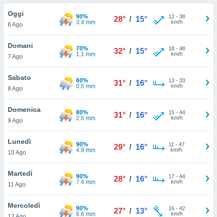
a", è
Oggi
90%
12
-
38
28°
/
15°
al sito
3.4 mm
km/h
6 Ago
ettando
zione di
Domani
70%
18
-
48
okie,
32°
/
15°
1.1 mm
km/h
7 Ago
dei nostri
che ci
no di
Sabato
60%
13
-
33
31°
/
16°
 e
0.5 mm
km/h
8 Ago
e il
amento
Domenica
80%
15
-
44
 Web,
31°
/
16°
2.5 mm
km/h
9 Ago
i
re un
Lunedì
pecifico
90%
11
-
47
29°
/
16°
4.9 mm
km/h
arti la
10 Ago
à o
i
Martedì
90%
17
-
44
zzati
28°
/
16°
7.4 mm
km/h
11 Ago
 di esso.
sultare
Mercoledì
90%
16
-
42
27°
/
13°
6.6 mm
km/h
oni nella
12 Ago