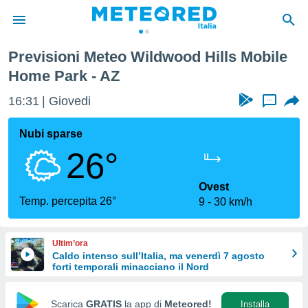
Home Park
Previsioni Meteo Wildwood Hills Mobile
tiva
Home Park - AZ
rivacy
ti di
16:31
Giovedi
...
net
net)
Nubi sparse
i
 da
26°
nisti per
 che le
Ovest
ioni
Temp. percepita 26°
iano di
9
30 km/h
È
 a
Ultim’ora
ito Web
Caldo intenso sull’Italia, ma venerdì 7 agosto
do le
forti temporali minacciano il Nord
opzioni:
Scarica
GRATIS
la app di
Meteored!
Installa
 i