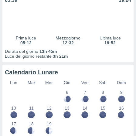
05:39
19:24
 profili
lezione
cità
izzata,
fili per
izzazione
Prima luce
Mezzogiorno
Ultima luce
05:12
12:32
19:52
nuti,
 profili
Durata del giorno
13h 45m
lezione
Luce del giorno restante
3h 21m
uti
zzati,
Calendario Lunare
 le
ni degli
Lun
Mar
Mer
Gio
Ven
Sab
Dom
 misurare
zioni dei
6
7
8
9
,
ere il
10
11
12
13
14
15
16
so
he o la
17
18
19
ione di
enienti
diverse,