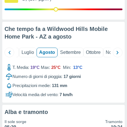
ioni
" o
tra
sui cookie
o sito
Che tempo fa a Wildwood Hills Mobile
Home Park - AZ a
agosto
nostri
mo il
te
Giugno
Luglio
Agosto
Settembre
Ottobre
Novembre
ento dei
T. Media:
19°C
Max:
25°C
Min:
13°C
re
ioni su
Numero di giorni di pioggia:
17
giorni
vo e/o
Precipitazioni medie:
131 mm
i,
 dati
Velocità media del vento:
7 km/h
er la
 della
à, creare
Alba e tramonto
r la
à
Il sole sorge
Tramonto
izzata,