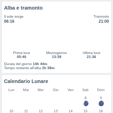
 profili
Alba e tramonto
lezione
cità
Il sole sorge
Tramonto
izzata,
06:16
21:00
fili per
izzazione
nuti,
 profili
lezione
uti
Prima luce
Mezzogiorno
Ultima luce
zzati,
05:40
13:39
21:36
 le
Durata del giorno
14h 44m
ni degli
Tempo restante all'alba
2h 58m
 misurare
zioni dei
,
Calendario Lunare
ere il
Lun
Mar
Mer
Gio
Ven
Sab
Dom
so
8
9
he o la
ione di
enienti
10
11
12
13
14
15
16
diverse,