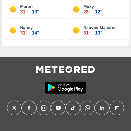
Maron
Mexy
31°
13°
28°
12°
Nancy
Neuves-Maisons
31°
14°
31°
13°