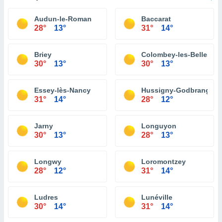
Audun-le-Roman
Baccarat
28°
13°
31°
14°
Briey
Colombey-les-Belles
30°
13°
30°
13°
Essey-lès-Nancy
Hussigny-Godbrange
31°
14°
28°
12°
Jarny
Longuyon
30°
13°
28°
13°
Longwy
Loromontzey
28°
12°
31°
14°
Ludres
Lunéville
30°
14°
31°
14°