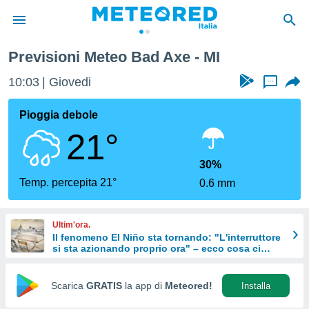
Previsioni Meteo Bad Axe - MI
tiva
rivacy
10:03
Giovedi
...
ti di
net
Pioggia debole
net)
21°
i
 da
nisti per
30%
 che le
Temp. percepita 21°
0.6 mm
ioni
iano di
È
Ultim'ora.
Il fenomeno El Niño sta tornando: "L'interruttore
 a
si sta azionando proprio ora" – ecco cosa ci
ito Web
aspetta in inverno
do le
opzioni:
Scarica
GRATIS
la app di
Meteored!
Installa
 i