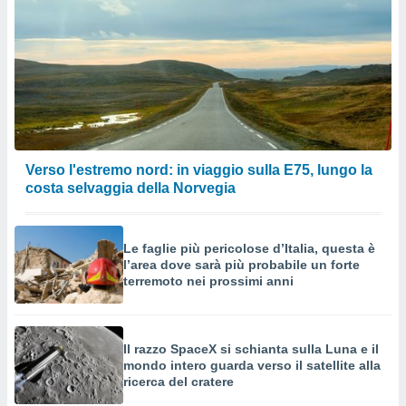
Verso l'estremo nord: in viaggio sulla E75, lungo la
costa selvaggia della Norvegia
Le faglie più pericolose d’Italia, questa è
l’area dove sarà più probabile un forte
terremoto nei prossimi anni
Il razzo SpaceX si schianta sulla Luna e il
mondo intero guarda verso il satellite alla
ricerca del cratere