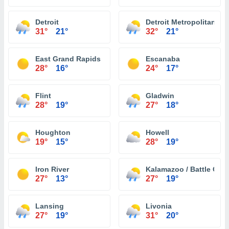
Detroit
Detroit Metropolitan Wa
31°
21°
32°
21°
East Grand Rapids
Escanaba
28°
16°
24°
17°
Flint
Gladwin
28°
19°
27°
18°
Houghton
Howell
19°
15°
28°
19°
Iron River
Kalamazoo / Battle Creek
27°
13°
27°
19°
Lansing
Livonia
27°
19°
31°
20°