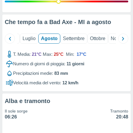
ioni
" o
tra
sui cookie
o sito
Che tempo fa a Bad Axe - MI a
agosto
nostri
Giugno
Luglio
Agosto
Settembre
Ottobre
Novembre
mo il
T. Media:
21°C
Max:
25°C
Min:
17°C
te
ento dei
Numero di giorni di pioggia:
11
giorni
Precipitazioni medie:
83 mm
re
ioni su
Velocità media del vento:
12 km/h
vo e/o
i,
 dati
Alba e tramonto
er la
 della
Il sole sorge
Tramonto
à, creare
06:26
20:48
r la
à
izzata,