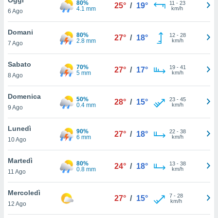
80%
a", è
11
-
23
25°
/
19°
4.1 mm
km/h
6 Ago
al sito
ettando
Domani
80%
12
-
28
27°
/
18°
zione di
2.8 mm
km/h
7 Ago
okie,
dei nostri
Sabato
70%
19
-
41
che ci
27°
/
17°
5 mm
km/h
8 Ago
no di
 e
e il
Domenica
50%
23
-
45
28°
/
15°
amento
0.4 mm
km/h
9 Ago
 Web,
i
Lunedì
90%
22
-
38
re un
27°
/
18°
6 mm
km/h
10 Ago
pecifico
arti la
Martedì
à o
80%
13
-
38
24°
/
18°
0.8 mm
km/h
i
11 Ago
zzati
 di esso.
Mercoledì
7
-
28
sultare
27°
/
15°
km/h
12 Ago
oni nella