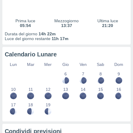
 profili
lezione
cità
izzata,
Prima luce
Mezzogiorno
Ultima luce
fili per
05:54
13:37
21:20
Durata del giorno
14h 22m
izzazione
Luce del giorno restante
11h 17m
nuti,
 profili
Calendario Lunare
lezione
uti
Lun
Mar
Mer
Gio
Ven
Sab
Dom
zzati,
 le
6
7
8
9
ni degli
 misurare
zioni dei
10
11
12
13
14
15
16
,
ere il
17
18
19
so
he o la
ione di
enienti
Condividi previsioni
diverse,