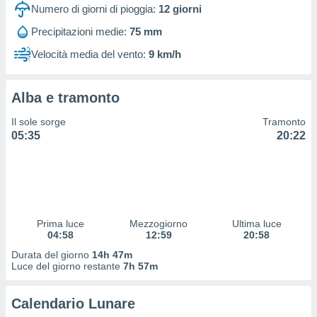
 profili
Numero di giorni di pioggia:
12
giorni
lezione
Precipitazioni medie:
75 mm
cità
izzata,
Velocità media del vento:
9 km/h
fili per
izzazione
Alba e tramonto
nuti,
 profili
Il sole sorge
Tramonto
lezione
05:35
20:22
uti
zzati,
 le
ni degli
 misurare
zioni dei
,
Prima luce
Mezzogiorno
Ultima luce
04:58
12:59
20:58
ere il
Durata del giorno
14h 47m
so
Luce del giorno restante
7h 57m
he o la
ione di
Calendario Lunare
enienti
diverse,