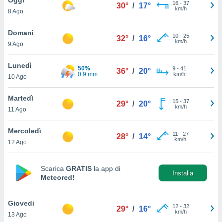
a", è
16
-
37
30°
/
17°
km/h
8 Ago
al sito
ettando
Domani
10
-
25
32°
/
16°
zione di
km/h
9 Ago
okie,
dei nostri
Lunedì
50%
9
-
41
che ci
36°
/
20°
0.9 mm
km/h
10 Ago
no di
 e
e il
Martedì
15
-
37
29°
/
20°
amento
km/h
11 Ago
 Web,
i
Mercoledì
11
-
27
re un
28°
/
14°
km/h
12 Ago
pecifico
arti la
à o
Scarica
GRATIS
la app di
i
Installa
Meteored!
zzati
 di esso.
sultare
Giovedi
12
-
32
29°
/
16°
km/h
13 Ago
oni nella