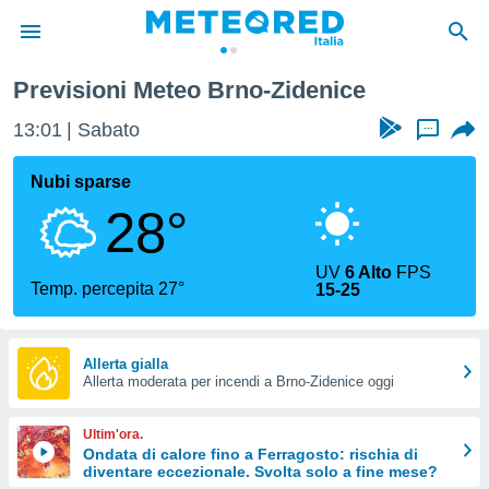
e
Previsioni Meteo Brno-Zidenice
tiva
rivacy
13:01
Sabato
...
ti di
net
Nubi sparse
net)
28°
i
 da
nisti per
UV
6 Alto
FPS
 che le
Temp. percepita 27°
15-25
ioni
iano di
È
Allerta gialla
 a
Allerta moderata per incendi a Brno-Zidenice oggi
ito Web
do le
Ultim'ora.
opzioni:
Ondata di calore fino a Ferragosto: rischia di
diventare eccezionale. Svolta solo a fine mese?
 i