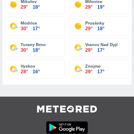
Mikulov
Milovice
29°
18°
29°
19°
Modrice
Prusánky
30°
17°
29°
18°
Turany Brno
Vranov Nad Dyjí
30°
18°
29°
17°
Vyskov
Znojmo
28°
16°
29°
17°