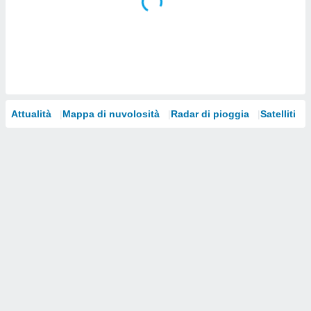
i nostri
artner
Attualità
Mappa di nuvolosità
Radar di pioggia
Satelliti