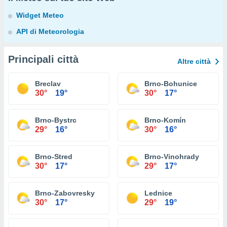
Widget Meteo
API di Meteorologia
Principali città
Altre città
Breclav
Brno-Bohunice
30°
19°
30°
17°
Brno-Bystrc
Brno-Komín
29°
16°
30°
16°
Brno-Stred
Brno-Vinohrady
30°
17°
29°
17°
Brno-Zabovresky
Lednice
30°
17°
29°
19°