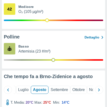
ioni
" o
Mediocre
tra
42
O₃ (105 µg/m³)
sui cookie
o sito
nostri
Polline
Dettaglio
mo il
te
Basso
ento dei
Artemisia (23 #/m³)
re
ioni su
vo e/o
i,
Che tempo fa a Brno-Zidenice a
agosto
 dati
er la
 della
Giugno
Luglio
Agosto
Settembre
Ottobre
Novembre
à, creare
r la
à
T. Media:
20°C
Max:
25°C
Min:
14°C
izzata,