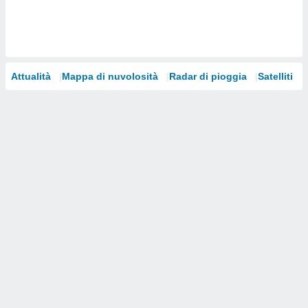
i nostri
artner
Attualità
Mappa di nuvolosità
Radar di pioggia
Satelliti