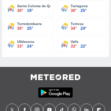
Santa Coloma de Queralt
Tarragona
30°
19°
30°
25°
Torredembarra
Tortosa
30°
25°
34°
24°
Ulldecona
Valls
33°
24°
33°
22°