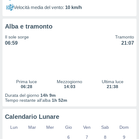
 profili
Velocità media del vento:
10 km/h
lezione
cità
izzata,
Alba e tramonto
fili per
Il sole sorge
Tramonto
izzazione
06:59
21:07
nuti,
 profili
lezione
uti
zzati,
 le
ni degli
Prima luce
Mezzogiorno
Ultima luce
 misurare
06:28
14:03
21:38
zioni dei
Durata del giorno
14h 9m
,
Tempo restante all'alba
1h 52m
ere il
so
Calendario Lunare
he o la
ione di
Lun
Mar
Mer
Gio
Ven
Sab
Dom
enienti
6
7
8
9
diverse,