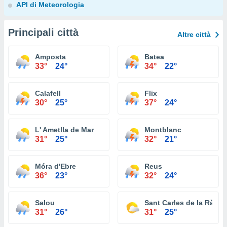
API di Meteorologia
Principali città
Altre città
Amposta
Batea
33°
24°
34°
22°
Calafell
Flix
30°
25°
37°
24°
L' Ametlla de Mar
Montblanc
31°
25°
32°
21°
Móra d'Ebre
Reus
36°
23°
32°
24°
Salou
Sant Carles de la Ràpita
31°
26°
31°
25°