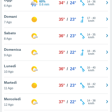
60%
a", è
14
-
36
34°
/
24°
0.6 mm
km/h
6 Ago
al sito
ettando
Domani
17
-
40
35°
/
23°
zione di
km/h
7 Ago
okie,
dei nostri
Sabato
14
-
35
che ci
36°
/
23°
km/h
8 Ago
no di
 e
e il
Domenica
18
-
45
35°
/
22°
amento
km/h
9 Ago
 Web,
i
Lunedì
16
-
40
re un
36°
/
24°
km/h
10 Ago
pecifico
arti la
Martedì
à o
16
-
42
35°
/
23°
km/h
i
11 Ago
zzati
 di esso.
Mercoledì
14
-
38
sultare
37°
/
22°
km/h
12 Ago
oni nella