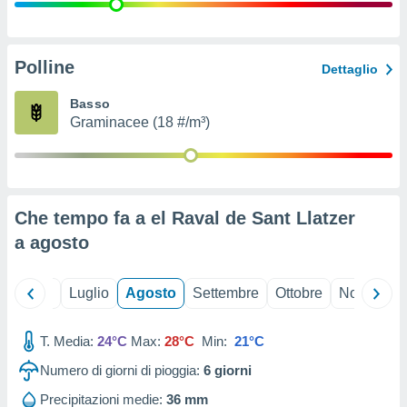
ioni
" o
tra
sui cookie
o sito
Polline
Dettaglio
Basso
nostri
Graminacee (18 #/m³)
mo il
te
ento dei
Che tempo fa a el Raval de Sant Llatzer
re
a
agosto
ioni su
vo e/o
i,
Giugno
Luglio
Agosto
Settembre
Ottobre
Novembre
 dati
er la
 della
T. Media:
24°C
Max:
28°C
Min:
21°C
à, creare
r la
Numero di giorni di pioggia:
6
giorni
à
izzata,
Precipitazioni medie:
36 mm