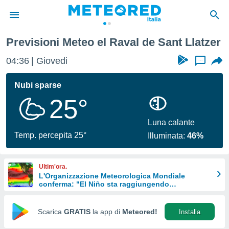
al de Sant Llatzer
Previsioni Meteo el Raval de Sant Llatzer
tiva
rivacy
04:36
Giovedi
...
ti di
net
Nubi sparse
net)
25°
i
 da
nisti per
Luna calante
 che le
Temp. percepita 25°
Illuminata:
46%
ioni
iano di
È
Ultim'ora.
L'Organizzazione Meteorologica Mondiale
 a
conferma: "El Niño sta raggiungendo
ito Web
un'intensità mai vista da diversi anni"
do le
opzioni:
Scarica
GRATIS
la app di
Meteored!
Installa
 i