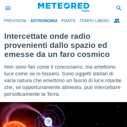
PREVISIONI
ASTRONOMIA
PIANTE
TEMPO LIBERO
tiva
rivacy
Intercettate onde radio
ti di
provenienti dallo spazio ed
net
net)
emesse da un faro cosmico
i
 da
Non sono fari come li conosciamo, ma emettono
nisti per
 che le
luce come se lo fossero. Sono oggetti stellari di
ioni
varia natura che emettono un fascio di luce rotante
iano di
che, se opportunamente allineato, può intercettare
È
periodicamente la Terra.
 a
ito Web
do le
opzioni:
 i