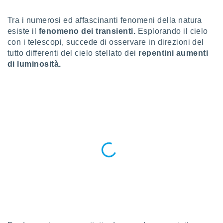
a", è
Tra i numerosi ed affascinanti fenomeni della natura
al sito
esiste il
fenomeno dei transienti.
Esplorando il cielo
ettando
zione di
con i telescopi, succede di osservare in direzioni del
okie,
tutto differenti del cielo stellato dei
r
epentini aumenti
dei nostri
di luminosità.
che ci
no di
 e
e il
amento
 Web,
i
re un
pecifico
arti la
à o
i
zzati
 di esso.
sultare
oni nella