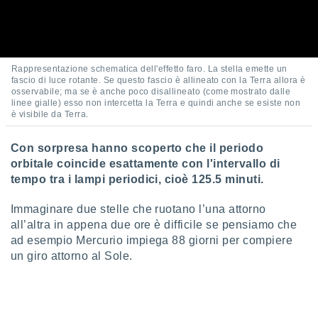
 profili
lezione
cità
izzata,
fili per
Rappresentazione schematica dell'effetto faro. La stella emette un
fascio di luce rotante. Se questo fascio è allineato con la Terra allora è
izzazione
osservabile; ma se è anche poco disallineato (come mostrato dalle
nuti,
linee gialle) esso non intercetta la Terra e quindi anche se esiste non
 profili
è visibile da Terra.
lezione
uti
Con sorpresa hanno scoperto che il periodo
zzati,
orbitale coincide esattamente con l'intervallo di
 le
tempo tra i lampi periodici, cioè 125.5 minuti.
ni degli
 misurare
Immaginare due stelle che ruotano l’una attorno
zioni dei
,
all’altra in appena due ore è difficile se pensiamo che
ere il
ad esempio Mercurio impiega 88 giorni per compiere
un giro attorno al Sole.
so
he o la
ione di
enienti
diverse,