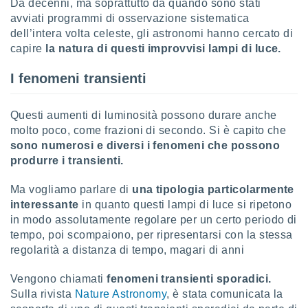
Da decenni, ma soprattutto da quando sono stati
avviati programmi di osservazione sistematica
sui cookie
dell’intera volta celeste, gli astronomi hanno cercato di
e il tuo
capire
la natura di questi improvvisi lampi di luce.
 in
o
I fenomeni transienti
 il
azioni
Questi aumenti di luminosità possono durare anche
kie
molto poco, come frazioni di secondo. Si è capito che
re
sono numerosi e diversi i fenomeni che possono
le a piè
produrre i transienti.
 del
to web.
Ma vogliamo parlare di
una tipologia particolarmente
interessante
in quanto questi lampi di luce si ripetono
in modo assolutamente regolare per un certo periodo di
ATIVA,
tempo, poi scompaiono, per ripresentarsi con la stessa
e
regolarità a distanza di tempo, magari di anni
gie
i cookie
Vengono chiamati
fenomeni transienti sporadici.
ccetti
Sulla rivista
Nature Astronomy
, è stata comunicata la
zione dei