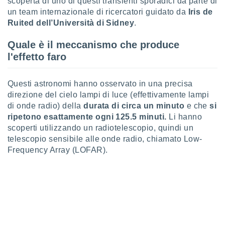
scoperta di uno di questi transienti sporadici da parte di
puoi
un team internazionale di ricercatori guidato da
Iris de
re ad
Ruited dell’Università di Sidney
.
 al
ito web
Quale è il meccanismo che produce
et. In
aso ti
l'effetto faro
mo che
installati
okie
Questi astronomi hanno osservato in una precisa
i per
direzione del cielo lampi di luce (effettivamente lampi
 la
di onde radio) della
durata di circa un minuto
e che
si
one nel
ripetono esattamente ogni 125.5 minuti.
Li hanno
 non
scoperti utilizzando un radiotelescopio, quindi un
utilizzati
telescopio sensibile alle onde radio, chiamato Low-
er
Frequency Array (LOFAR).
e il
amento o
rare
à o
i
zzati,
 potrai
are