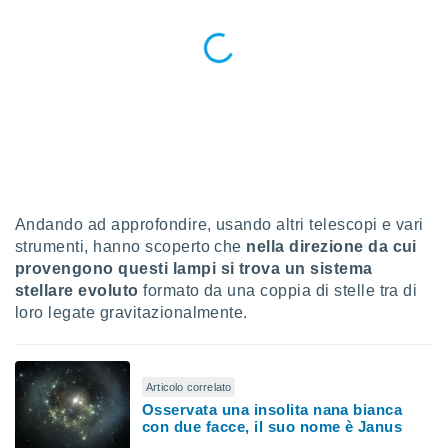
ioni
e
à non
izzata.
utare
zione dei
 al
ito Web
questo
ento
 il
Andando ad approfondire, usando altri telescopi e vari
strumenti, hanno scoperto che
nella direzione da cui
provengono questi lampi si trova un sistema
o
stellare evoluto
formato da una coppia di stelle tra di
, noi e i
loro legate gravitazionalmente.
rtner
mo
tori
Articolo correlato
o
Osservata una insolita nana bianca
e simili
con due facce, il suo nome è Janus
viare,