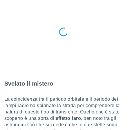
re e
e i
tilizzare
ati per la
e dei
.
izzazione
azione
o la
e del
vo,
à e
Svelato il mistero
i
zzati,
one delle
La coincidenza tra il periodo orbitale e il periodo dei
ni dei
lampi radio ha spianato la strada per comprendere la
 e degli
natura di questo tipo di transiente. Quello che è stato
 ricerche
scoperto è una sorta di
effetto faro
, ben noto tra gli
ico,
di
astronomi.Ciò che succede è che le due stelle sono