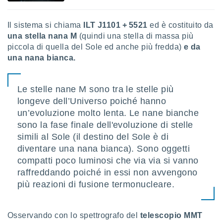
 e
ati
 quali la
Il sistema si chiama
ILT J1101 + 5521
ed è costituito da
a su
una stella nana M
(quindi una stella di massa più
ito web,
piccola di quella del Sole ed anche più fredda)
e da
IP e
una nana bianca.
tori di
Alcuni
ro
Le stelle nane M sono tra le stelle più
 tuoi dati
longeve dell’Universo poiché hanno
 sulla
un’evoluzione molto lenta. Le nane bianche
un
sono la fase finale dell'evoluzione di stelle
e
, al quale
simili al Sole (il destino del Sole è di
rti. Per
diventare una nana bianca). Sono oggetti
puoi
compatti poco luminosi che via via si vanno
il tuo
o o
raffreddando poiché in essi non avvengono
l
più reazioni di fusione termonucleare.
nto dei
ualsiasi
 facendo
Osservando con lo spettrografo del
telescopio MMT