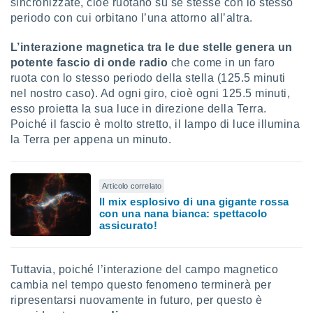
sincronizzate, cioè ruotano su se stesse con lo stesso
periodo con cui orbitano l’una attorno all’altra.
i nostri
artner
L’interazione magnetica tra le due stelle genera un
potente fascio di onde radio
che come in un faro
ruota con lo stesso periodo della stella (125.5 minuti
nel nostro caso). Ad ogni giro, cioè ogni 125.5 minuti,
esso proietta la sua luce in direzione della Terra.
Poiché il fascio è molto stretto, il lampo di luce illumina
la Terra per appena un minuto.
Articolo correlato
Il mix esplosivo di una gigante rossa
con una nana bianca: spettacolo
assicurato!
Tuttavia, poiché l’interazione del campo magnetico
cambia nel tempo questo fenomeno terminerà per
ripresentarsi nuovamente in futuro, per questo è