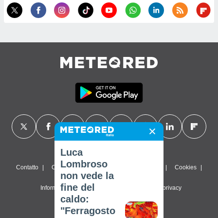
Luca
Lombroso
Contatto
Chi siamo
FAQ
Termini di utilizzo
Cookies
non vede la
fine del
Informativa sulla privacy
Impostazioni sulla privacy
caldo:
© 2026 Meteored. Tutti i diritti riservati
"Ferragosto