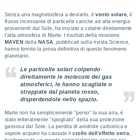
re e
e i
Senza una magnetosfera a deviarlo, il
vento solare,
il
tilizzare
flusso incessante di particelle cariche ad alta energia
ati per la
provenienti dal Sole, ha iniziato a colpire direttamente
e dei
l'alta atmosfera di Marte. I risultati della missione
.
MAVEN
della
NASA
, pubblicati sulla rivista Science,
hanno fornito la prova definitiva di questo fenomeno
izzazione
planetario.
azione
o la
Le
particelle solari
colpendo
e del
direttamente
le molecole dei gas
vo,
atmosferici
, le hanno scagliate o
à e
strappate dal pianeta rosso,
i
zzati,
disperdendole nello spazio
.
one delle
ni dei
Marte non ha semplicemente "perso" la sua aria, è
 e degli
stato letteralmente "spogliato" della sua protezione
 ricerche
gassosa dal Sole. La perdita di anidride carbonica e
ico,
vapore acqueo ha causato il
crollo dell'effetto serra
,
di