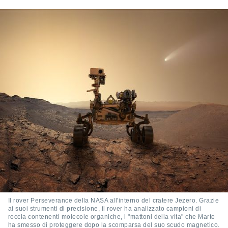
Il rover Perseverance della NASA all'interno del cratere Jezero. Grazie
ai suoi strumenti di precisione, il rover ha analizzato campioni di
roccia contenenti molecole organiche, i "mattoni della vita" che Marte
ha smesso di proteggere dopo la scomparsa del suo scudo magnetico.