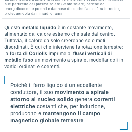
ioni
alle particelle del plasma solare (vento solare) cariche ed
e
energeticamente potenti e dannose di colpire l'atmosfera terrestre,
à non
proteggendola da miliardi di anni.
izzata.
utare
Questo
metallo liquido
è in costante movimento,
zione dei
alimentato dal calore estremo che sale dal centro.
 al
Tuttavia, il calore da solo creerebbe solo moti
ito Web
disordinati. È qui che interviene la rotazione terrestre:
questo
la
forza di Coriolis
imprime ai
flussi verticali di
ento
metallo fuso
un movimento a spirale, modellandoli in
 il
vortici ordinati e coerenti.
o
Poiché il ferro liquido è un eccellente
, noi e i
conduttore, il suo
movimento a spirale
rtner
attorno al nucleo solido
genera
correnti
mo
elettriche
costanti che, per induzione,
tori
producono e
mantengono il campo
o
magnetico globale terrestre
.
e simili
viare,