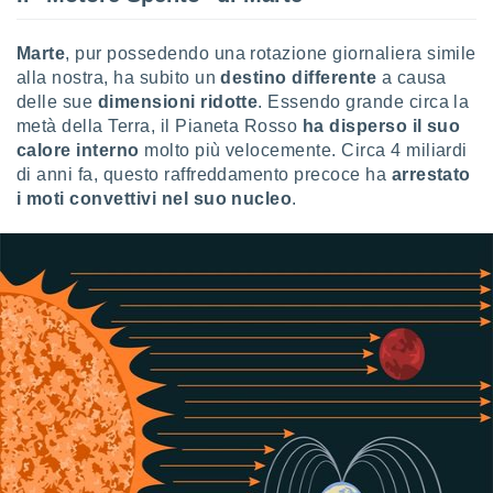
ioni
" o
tra
Marte
, pur possedendo una rotazione giornaliera simile
sui cookie
o sito
alla nostra, ha subito un
destino differente
a causa
delle sue
dimensioni ridotte
. Essendo grande circa la
metà della Terra, il Pianeta Rosso
ha disperso il suo
nostri
calore interno
molto più velocemente. Circa 4 miliardi
di anni fa, questo raffreddamento precoce ha
arrestato
mo il
i moti convettivi nel suo nucleo
.
te
ento dei
re
ioni su
vo e/o
i,
 dati
er la
 della
à, creare
r la
à
izzata,