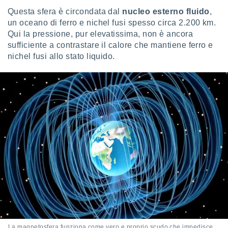
puoi
Questa sfera è circondata dal
nucleo esterno fluido
,
re ad
un oceano di ferro e nichel fusi spesso circa 2.200 km.
 al
Qui la pressione, pur elevatissima, non è ancora
ito web
sufficiente a contrastare il calore che mantiene ferro e
et. In
aso ti
nichel fusi allo stato liquido.
mo che
installati
okie
i per
 la
one nel
 non
utilizzati
er
e il
amento o
rare
à o
i
zzati,
 potrai
are
La magnetosfera funziona come vero e proprio scudo che impedisce