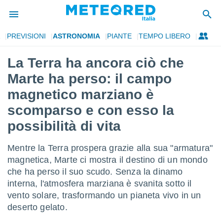
PREVISIONI
ASTRONOMIA
PIANTE
TEMPO LIBERO
tiva
rivacy
La Terra ha ancora ciò che
ti di
Marte ha perso: il campo
net
net)
magnetico marziano è
i
scomparso e con esso la
 da
nisti per
possibilità di vita
 che le
ioni
iano di
Mentre la Terra prospera grazie alla sua "armatura"
È
magnetica, Marte ci mostra il destino di un mondo
che ha perso il suo scudo. Senza la dinamo
 a
ito Web
interna, l'atmosfera marziana è svanita sotto il
do le
vento solare, trasformando un pianeta vivo in un
opzioni:
deserto gelato.
 i