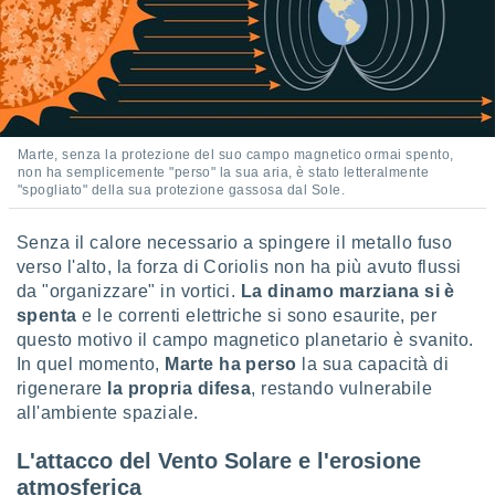
 profili
lezione
cità
izzata,
fili per
izzazione
Marte, senza la protezione del suo campo magnetico ormai spento,
nuti,
non ha semplicemente "perso" la sua aria, è stato letteralmente
 profili
"spogliato" della sua protezione gassosa dal Sole.
lezione
uti
zzati,
Senza il calore necessario a spingere il metallo fuso
 le
verso l'alto, la forza di Coriolis non ha più avuto flussi
ni degli
da "organizzare" in vortici.
La dinamo marziana si è
 misurare
spenta
e le correnti elettriche si sono esaurite, per
zioni dei
questo motivo il campo magnetico planetario è svanito.
,
In quel momento,
Marte ha perso
la sua capacità di
ere il
rigenerare
la propria difesa
, restando vulnerabile
so
all'ambiente spaziale.
he o la
ione di
L'attacco del Vento Solare e l'erosione
enienti
atmosferica
diverse,