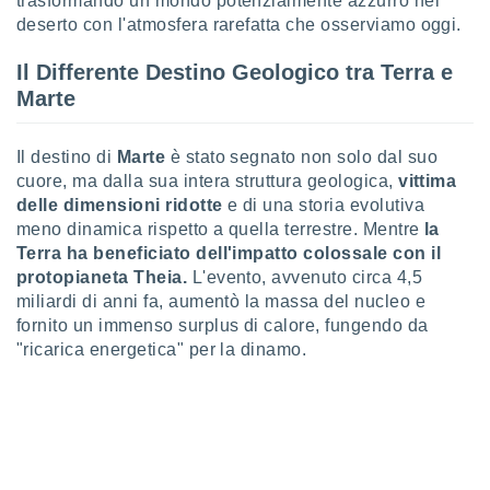
trasformando un mondo potenzialmente azzurro nel
deserto con l'atmosfera rarefatta che osserviamo oggi.
i nostri
artner
Il Differente Destino Geologico tra Terra e
Marte
Il destino di
Marte
è stato segnato non solo dal suo
cuore, ma dalla sua intera struttura geologica,
vittima
delle dimensioni ridotte
e di una storia evolutiva
meno dinamica rispetto a quella terrestre. Mentre
la
Terra ha beneficiato dell'impatto colossale con il
protopianeta Theia.
L'evento, avvenuto circa 4,5
miliardi di anni fa, aumentò la massa del nucleo e
fornito un immenso surplus di calore, fungendo da
"ricarica energetica" per la dinamo.