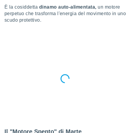
 e
ati
È la cosiddetta
dinamo auto-alimentata,
un motore
 quali la
perpetuo che trasforma l'energia del movimento in uno
a su
scudo protettivo.
ito web,
IP e
tori di
Alcuni
ro
 tuoi dati
 sulla
un
e
, al quale
rti. Per
puoi
il tuo
o o
l
nto dei
ualsiasi
 facendo
Il "Motore Spento" di Marte