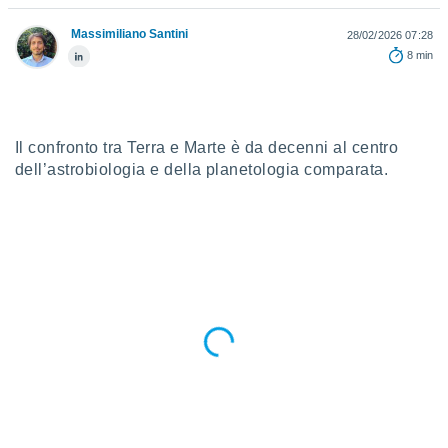
a", è
Massimiliano Santini
28/02/2026 07:28
al sito
8 min
ettando
zione di
okie,
dei nostri
che ci
Il confronto tra Terra e Marte è da decenni al centro
no di
dell’astrobiologia e della planetologia comparata.
 e
e il
amento
 Web,
i
re un
pecifico
arti la
à o
i
zzati
 di esso.
sultare
oni nella