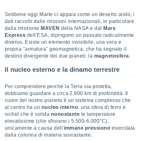
sui cookie
Sebbene oggi Marte ci appaia come un deserto arido, i
e il tuo
dati raccolti dalle missioni internazionali, in particolare
 in
dalla missione
MAVEN
della NASA e dal
Mars
o
Express
dell'ESA, dipingono un passato radicalmente
 il
diverso. Esiste un elemento invisibile, una vera e
propria "armatura" geomagnetica, che ha segnato il
azioni
destino divergente dei due pianeti: la
magnetosfera
.
kie
re
Il nucleo esterno e la dinamo terrestre
le a piè
 del
to web.
Per comprendere perché la Terra sia protetta,
dobbiamo guardare a circa 2.900 km di profondità. Il
cuore del nostro pianeta è un sistema complesso che
ATIVA,
al centro ha un
nucleo interno
, una sfera di ferro e
e
nichel che è solida
nonostante
le temperature
gie
elevatissime (che sfiorano i 5.500-6.000°C),
i cookie
unicamente a causa dell'
immane pressione
esercitata
ccetti
dalla colonna di materia sovrastante.
zione dei