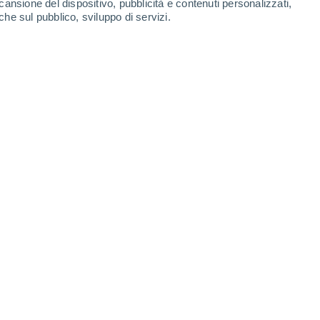
cansione del dispositivo, pubblicità e contenuti personalizzati,
che sul pubblico, sviluppo di servizi.
 rispondere alla domanda sull'abitabilità di Marte. Crediti: NASA
5 18:39
7 min
udiato e osservato da astronomi e
hé il pianeta è simile alla Terra in diversi
lari e ci sono prove che il pianeta avesse
erra. Inoltre, è presente anche elementi
arbonio, idrogeno, ossigeno e azoto.