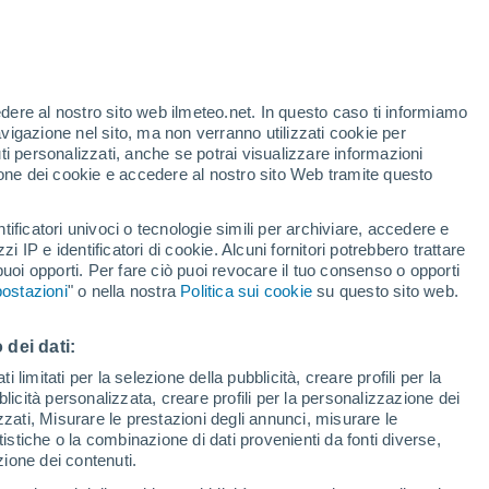
a Terra, ma la sua abitabilità sembra
pito il motivo.
edere al nostro sito web ilmeteo.net. In questo caso ti informiamo
avigazione nel sito, ma non verranno utilizzati cookie per
i personalizzati, anche se potrai visualizzare informazioni
azione dei cookie e accedere al nostro sito Web tramite questo
tificatori univoci o tecnologie simili per archiviare, accedere e
zzi IP e identificatori di cookie. Alcuni fornitori potrebbero trattare
 puoi opporti. Per fare ciò puoi revocare il tuo consenso o opporti
ostazioni
" o nella nostra
Politica sui cookie
su questo sito web.
 dei dati:
 limitati per la selezione della pubblicità, creare profili per la
bblicità personalizzata, creare profili per la personalizzazione dei
izzati, Misurare le prestazioni degli annunci, misurare le
istiche o la combinazione di dati provenienti da fonti diverse,
ezione dei contenuti.