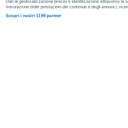
Dati di geolocalizzazione precisi e identificazione attraverso la s
misurazione delle prestazioni dei contenuti e degli annunci, ricer
Scopri i nostri 1199 partner
Uno dei percorsi seguiti da Curiosity che ha contribuito a
Roberta Duarte
11/07/202
Meteored Brasile
Marte è sempre stato il pianeta più st
appassionati di astronomia. Questo perc
aspetti, come le stagioni, le calotte po
fiumi, laghi e persino oceani come la T
chimici essenziali per la vita, come c