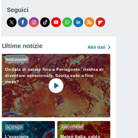
Seguici
Ultime notizie
Altri dati
PREVISIONI
Ondata di calore fino a Ferragosto: rischia di
diventare eccezionale. Svolta solo a fine
mese?
SCIENZA
PREVISIONI
L'evasione
Meteo Italia, caldo