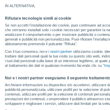
mistero
IN ALTERNATIVA,
Marte presenta molte somiglianze con l
Rifiutare tecnologie simili ai cookie
limitata e ora gli astronomi ne hanno ca
Se non accetti l'installazione dei cookie, puoi continuare ad acc
che verranno installati solo i cookie necessari per garantire la n
analizzare il comportamento o per mostrare pubblicità o contenut
generali e pubblicità non personalizzata. Puoi rifiutare l'install
abbonamento premendo il pulsante "Rifiuta".
Con il tuo consenso, noi e i
nostri partner
utilizziamo cookie, iden
trattare dati personali quali la tua visita su questo sito web, indiri
i tuoi dati personali sulla base di un interesse legittimo, al quale
al trattamento dei dati in qualsiasi momento facendo clic su "
Imp
Noi e i nostri partner eseguiamo il seguente trattamento
Archiviare informazioni su dispositivo e/o accedervi, utilizzare dati
pubblicità personalizzata, utilizzare profili per la selezione di pu
contenuti, utilizzare profili per la selezione di contenuti personal
prestazioni dei contenuti, comprendere il pubblico attraverso stat
sviluppare e migliorare i servizi, utilizzare dati limitati per la sel