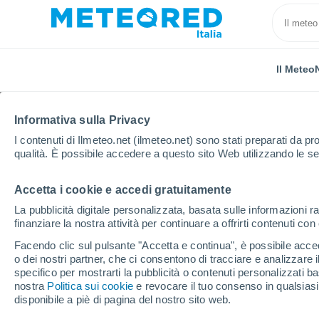
Il Meteo
TUTTE
ATTUALITÀ
SCIENZA
PREVISIONI
ASTRON
Informativa sulla Privacy
I contenuti di Ilmeteo.net (ilmeteo.net) sono stati preparati da pro
qualità. È possibile accedere a questo sito Web utilizzando le se
Accetta i cookie e accedi gratuitamente
La pubblicità digitale personalizzata, basata sulle informazioni ra
finanziare la nostra attività per continuare a offrirti contenuti co
Home
Notizie
Astronomia
Perché Marte è privo 
Facendo clic sul pulsante "Accetta e continua", è possibile accede
o dei nostri partner, che ci consentono di tracciare e analizzare
specifico per mostrarti la pubblicità o contenuti personalizzati b
Perché Marte è privo d
nostra
Politica sui cookie
e revocare il tuo consenso in qualsia
disponibile a piè di pagina del nostro sito web.
afferma di aver trovato