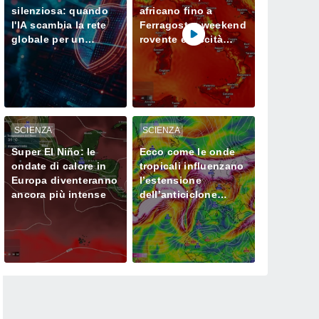
silenziosa: quando
africano fino a
l'IA scambia la rete
Ferragosto: weekend
globale per un
rovente e siccità
campo di prova
sempre più seria al
Nord
SCIENZA
SCIENZA
Super El Niño: le
Ecco come le onde
ondate di calore in
tropicali influenzano
Europa diventeranno
l’estensione
ancora più intense
dell’anticiclone
africano in Europa