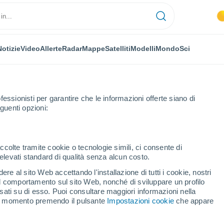
Notizie
Video
Allerte
Radar
Mappe
Satelliti
Modelli
Mondo
Sci
OMIA
PIANTE
TEMPO LIBERO
fessionisti per garantire che le informazioni offerte siano di
guenti opzioni:
ccolte tramite cookie o tecnologie simili, ci consente di
n elevati standard di qualità senza alcun costo.
di vita? Un nuovo studio afferma di aver trovato la risposta a questo m
re al sito Web accettando l'installazione di tutti i cookie, nostri
 il comportamento sul sito Web, nonché di sviluppare un profilo
asati su di esso. Puoi consultare maggiori informazioni nella
i vita? Un nuovo studio
si momento premendo il pulsante
Impostazioni cookie
che appare
 la risposta a questo