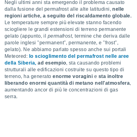
a", è
Negli ultimi anni sta emergendo il problema causato
dalla fusione del permafrost alle alte latitudini,
nelle
al sito
regioni artiche, a seguito del riscaldamento globale.
ettando
Le temperature sempre più elevate stanno facendo
zione di
sciogliere le grandi estensioni di terreno permanente
okie,
gelato (appunto, il
permafrost
, termine che deriva dalle
dei nostri
parole inglesi "permanent", permanente, e "frost",
che ci
no di
gelato). Ne abbiamo parlato spesso anche sui portali
 e
Meteored:
lo scioglimento del permafrost nelle aree
e il
della Siberia,
ad esempio
, sta causando problemi
amento
strutturali alle edificazioni costruite su questo tipo di
 Web,
terreno, ha generato
enorme voragini
e
sta inoltre
i
liberando enormi quantità di metano nell'atmosfera
,
re un
pecifico
aumentando ancor di più le concentrazioni di gas
arti la
serra.
à o
i
zzati
 di esso.
sultare
oni nella