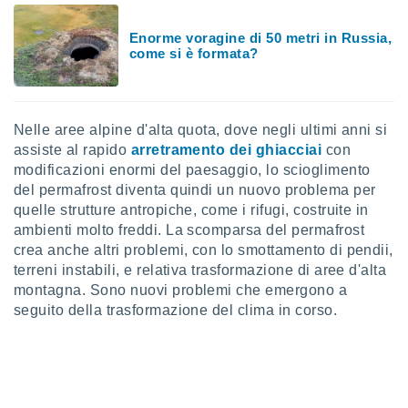
ioni
e
à non
Enorme voragine di 50 metri in Russia,
come si è formata?
izzata.
utare
zione dei
 al
Nelle aree alpine d'alta quota, dove negli ultimi anni si
ito Web
assiste al rapido
arretramento dei ghiacciai
con
questo
modificazioni enormi del paesaggio, lo scioglimento
ento
del permafrost diventa quindi un nuovo problema per
 il
quelle strutture antropiche, come i rifugi, costruite in
ambienti molto freddi. La scomparsa del permafrost
crea anche altri problemi, con lo smottamento di pendii,
o
terreni instabili, e relativa trasformazione di aree d'alta
, noi e i
montagna. Sono nuovi problemi che emergono a
rtner
mo
seguito della trasformazione del clima in corso.
tori
o
e simili
viare,