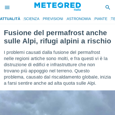
ATTUALITÀ
SCIENZA
PREVISIONI
ASTRONOMIA
PIANTE
T
tiva
rivacy
Fusione del permafrost anche
ti di
sulle Alpi, rifugi alpini a rischio
net
net)
i
I problemi causati dalla fusione del permafrost
 da
nelle regioni artiche sono molti, e fra questi vi è la
nisti per
distruzione di edifici e infrastrutture che non
 che le
ioni
trovano più appoggio nel terreno. Questo
iano di
problema, causato dal riscaldamento globale, inizia
È
a farsi sentire anche ad alta quota sulle Alpi.
 a
ito Web
do le
opzioni:
 i