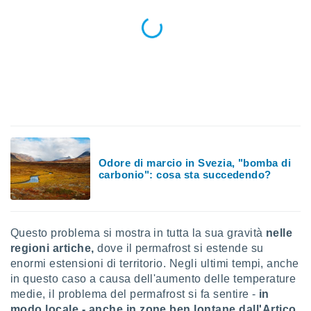
sui cookie
e il tuo
 in
o
 il
azioni
kie
re
le a piè
Odore di marcio in Svezia, "bomba di
 del
carbonio": cosa sta succedendo?
to web.
ATIVA,
Questo problema si mostra in tutta la sua gravità
nelle
regioni artiche,
dove il permafrost si estende su
e
gie
enormi estensioni di territorio. Negli ultimi tempi, anche
i cookie
in questo caso a causa dell'aumento delle temperature
medie, il problema del permafrost si fa sentire -
in
ccetti
zione dei
modo locale - anche in zone ben lontane dall'Artico