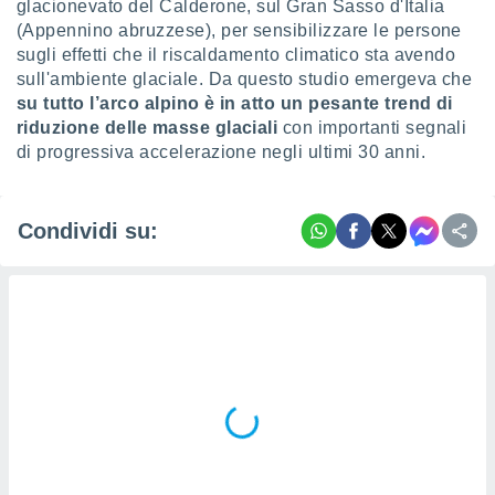
glacionevato del Calderone, sul Gran Sasso d'Italia
ioni
" o
(Appennino abruzzese), per sensibilizzare le persone
tra
sugli effetti che il riscaldamento climatico sta avendo
sui cookie
o sito
sull'ambiente glaciale. Da questo studio emergeva che
su tutto l’arco alpino è in atto un pesante trend di
riduzione delle masse glaciali
con importanti segnali
nostri
di progressiva accelerazione negli ultimi 30 anni.
mo il
te
ento dei
Condividi su:
re
ioni su
vo e/o
i,
 dati
er la
 della
à, creare
r la
à
izzata,