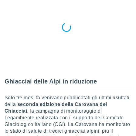
 e
ati
 quali la
a su
ito web,
IP e
tori di
Alcuni
ro
 tuoi dati
 sulla
un
e
Ghiacciai delle Alpi in riduzione
, al quale
rti. Per
puoi
Solo tre mesi fa venivano pubblicatati gli ultimi risultati
il tuo
della
seconda edizione della Carovana dei
o o
l
Ghiacciai
, la campagna di monitoraggio di
nto dei
Legambiente realizzata con il supporto del Comitato
ualsiasi
Glaciologico Italiano (CGI). La Carovana ha monitorato
 facendo
lo stato di salute di tredici ghiacciai alpini, più il