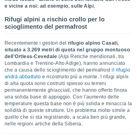
puoi
e vicine a noi: ad esempio, sulle Alpi.
re ad
 al
Rifugi alpini a rischio crollo per lo
ito web
scioglimento del permafrost
et. In
aso ti
mo che
Recentemente i gestori del
rifugio alpino Casati,
installati
situato a 3.269 metri di quota nel gruppo montuoso
okie
dell'Ortless-Cevedale
(Alpi Retiche meridionali, tra
i per
 la
Lombardia e Trentino-Alto Adige), hanno annunciato
one nel
che a causa dello scioglimento del permafrost
il rifugio
 non
andrà abbattuto
e ricostruito più a monte. I rifugi alpini
utilizzati
di alta quota sono costruiti spesso su terreni
er
permanentemente ghiacciati, che hanno offerto finora
e il
una solida base di appoggio. Con l'aumento delle
amento o
rare
temperature questa base non è più solida e minaccia la
à o
solidità di queste strutture. Un problema molto simile a
i
quello che si sta registrando, a scala ben più grande,
zzati,
nelle regioni artiche della Siberia.
 potrai
are