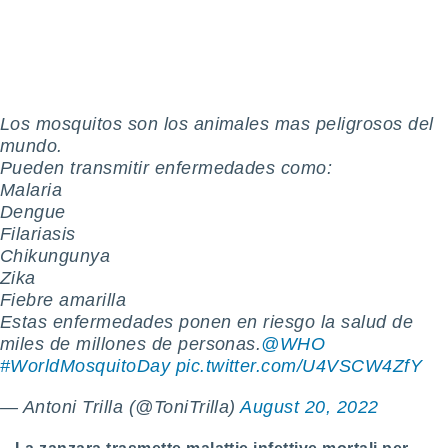
 e
ati
 quali la
a su
ito web,
IP e
tori di
Los mosquitos son los animales mas peligrosos del
Alcuni
mundo.
Pueden transmitir enfermedades como:
ro
Malaria
 tuoi dati
Dengue
 sulla
un
Filariasis
e
Chikungunya
, al quale
Zika
rti. Per
Fiebre amarilla
puoi
Estas enfermedades ponen en riesgo la salud de
il tuo
miles de millones de personas.
@WHO
o o
#WorldMosquitoDay
pic.twitter.com/U4VSCW4ZfY
l
nto dei
ualsiasi
— Antoni Trilla (@ToniTrilla)
August 20, 2022
 facendo