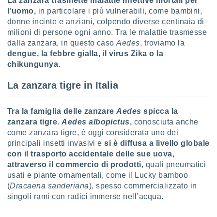
La zanzara trasmette malattie infettive mortali per
ioni
" o
l'uomo,
in particolare i più vulnerabili, come bambini,
tra
donne incinte e anziani, colpendo diverse centinaia di
sui cookie
milioni di persone ogni anno. Tra le malattie trasmesse
o sito
dalla zanzara, in questo caso
Aedes
, troviamo la
dengue, la febbre gialla, il virus Zika o la
nostri
chikungunya.
mo il
La zanzara tigre in Italia
te
ento dei
Tra la famiglia delle zanzare
Aedes
spicca la
re
zanzara tigre.
Aedes albopictus
,
conosciuta anche
ioni su
come zanzara tigre, è oggi considerata uno dei
vo e/o
principali insetti invasivi e
si è diffusa a livello globale
i,
con il trasporto accidentale delle sue uova,
 dati
attraverso il commercio di prodotti
, quali pneumatici
er la
usati e piante ornamentali, come il Lucky bamboo
 della
à, creare
(
Dracaena sanderiana
), spesso commercializzato in
r la
singoli rami con radici immerse nell’acqua.
à
izzata,