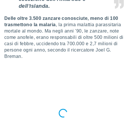
ioni
dell'Islanda.
e
à non
izzata.
Delle oltre 3.500 zanzare conosciute, meno di 100
utare
trasmettono la malaria
, la prima malattia parassitaria
zione dei
mortale al mondo. Ma negli anni '90, le zanzare, note
come anofele, erano responsabili di oltre 500 milioni di
 al
casi di febbre, uccidendo tra 700.000 e 2,7 milioni di
ito Web
persone ogni anno, secondo il ricercatore Joel G.
questo
ento
Breman.
 il
o
, noi e i
rtner
mo
tori
o
e simili
viare,