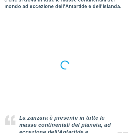
puoi
mondo ad eccezione dell'Antartide e dell'Islanda
.
re ad
 al
ito web
et. In
aso ti
mo che
installati
okie
i per
 la
one nel
 non
utilizzati
er
e il
amento o
rare
à o
i
zzati,
La zanzara è presente in tutte le
 potrai
masse continentali del pianeta, ad
are
eccezione dell'Antartide e