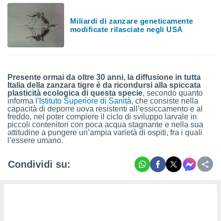
 profili
lezione
Miliardi di zanzare geneticamente
cità
modificate rilasciate negli USA
izzata,
fili per
izzazione
nuti,
Presente ormai da oltre 30 anni, la diffusione in tutta
 profili
Italia della zanzara tigre è da ricondursi alla spiccata
lezione
plasticità ecologica di questa specie
, secondo quanto
uti
informa
l'Istituto Superiore di Sanità
, che consiste nella
zzati,
capacità di deporre uova resistenti all’essiccamento e al
freddo, nel poter compiere il ciclo di sviluppo larvale in
 le
piccoli contenitori con poca acqua stagnante e nella sua
ni degli
attitudine a pungere un’ampia varietà di ospiti, fra i quali
 misurare
l’essere umano.
zioni dei
,
Condividi su:
ere il
so
he o la
ione di
enienti
diverse,