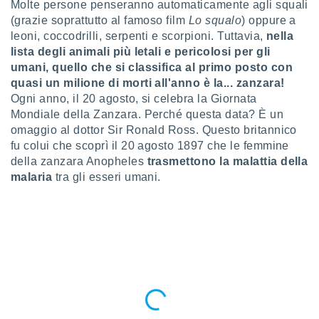
Molte persone penseranno automaticamente agli squali
a", è
(grazie soprattutto al famoso film
Lo squalo
) oppure a
al sito
leoni, coccodrilli, serpenti e scorpioni. Tuttavia,
nella
ettando
lista degli animali più letali e pericolosi per gli
zione di
umani, quello che si classifica al primo posto con
okie,
quasi un milione di morti all'anno è la... zanzara!
dei nostri
Ogni anno, il 20 agosto, si celebra la Giornata
che ci
no di
Mondiale della Zanzara. Perché questa data? È un
 e
omaggio al dottor Sir Ronald Ross. Questo britannico
e il
fu colui che scoprì il 20 agosto 1897 che le femmine
amento
della zanzara Anopheles
trasmettono la malattia della
 Web,
malaria
tra gli esseri umani.
i
re un
pecifico
arti la
à o
i
zzati
 di esso.
sultare
oni nella