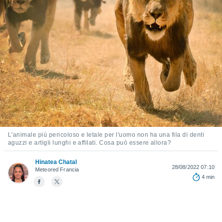
e
amente
cità
izzata,
ACCETTA
ulle
E
ioni
CONTINUA
tramite
e simili,
IMPOSTAZIONI
nte di
e la
tività per
L'animale più pericoloso e letale per l'uomo non ha una fila di denti
aguzzi e artigli lunghi e affilati. Cosa può essere allora?
re a
ontenuti
Hinatea Chatal
ti
28/08/2022 07:10
Meteored Francia
 di
4 min
senza
sto.
clic sul
 "Accetta