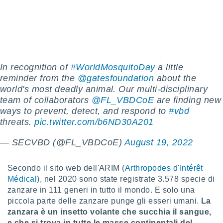
sui cookie
e il tuo
 in
o
 il
In recognition of
#WorldMosquitoDay
a little
reminder from the
@gatesfoundation
about the
azioni
world's most deadly animal. Our multi-disciplinary
kie
team of collaborators
@FL_VBDCoE
are finding new
re
ways to prevent, detect, and respond to
#vbd
le a piè
 del
threats.
pic.twitter.com/b6ND30A201
to web.
— SECVBD (@FL_VBDCoE)
August 19, 2022
ATIVA,
Secondo il sito web dell'ARIM (
Arthropodes d'Intérêt
e
Médical
), nel 2020 sono state registrate 3.578 specie di
gie
zanzare in 111 generi in tutto il mondo. E solo una
i cookie
piccola parte delle zanzare punge gli esseri umani.
La
ccetti
zanzara è un insetto volante che succhia il sangue,
zione dei
e che si trova in tutte le masse continentali del