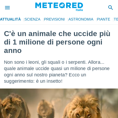
ATTUALITÀ
SCIENZA
PREVISIONI
ASTRONOMIA
PIANTE
T
tiva
rivacy
C'è un animale che uccide più
ti di
di 1 milione di persone ogni
net
net)
anno
i
 da
Non sono i leoni, gli squali o i serpenti. Allora...
nisti per
 che le
quale animale uccide quasi un milione di persone
ioni
ogni anno sul nostro pianeta? Ecco un
iano di
suggerimento: è un insetto!
È
 a
ito Web
do le
opzioni:
 i