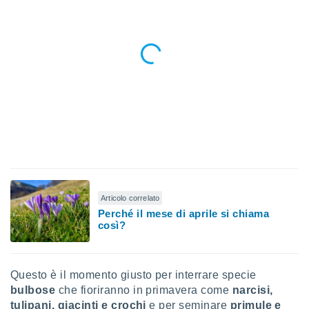
 e
ati
 quali la
a su
ito web,
IP e
tori di
Alcuni
ro
 tuoi dati
 sulla
un
e
, al quale
rti. Per
Articolo correlato
puoi
Perché il mese di aprile si chiama
così?
il tuo
o o
l
nto dei
Questo è il momento giusto per interrare specie
ualsiasi
bulbose
che fioriranno in primavera come
narcisi,
 facendo
tulipani, giacinti e crochi
e per seminare
primule e