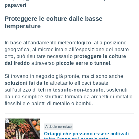
ioni
" o
papaveri
.
tra
sui cookie
Proteggere le colture dalle basse
o sito
temperature
nostri
In base all’andamento meteorologico, alla posizione
geografica, al microclima e all’esposizione del nostro
mo il
orto, può risultare necessario
proteggere le colture
te
ento dei
dal freddo
attraverso
piccole serre o tunnel
.
Si trovano in negozio già pronte, ma ci sono anche
re
soluzioni fai da te
altrettanto efficaci basate
ioni su
vo e/o
sull’utilizzo di
teli in tessuto-non-tessuto
, sostenuti
i,
da una semplice struttura formata da archetti di metallo
 dati
flessibile e paletti di metallo o bambù.
er la
 della
à, creare
r la
Articolo correlato
à
Ortaggi che possono essere coltivati
izzata,
tutto l'anno nel proprio orto