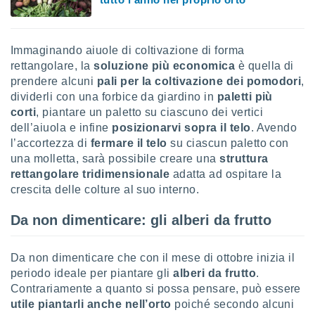
 profili
lezione
cità
izzata,
Immaginando aiuole di coltivazione di forma
fili per
rettangolare, la
soluzione più economica
è quella di
prendere alcuni
pali per la coltivazione dei pomodori
,
izzazione
dividerli con una forbice da giardino in
paletti più
nuti,
corti
, piantare un paletto su ciascuno dei vertici
 profili
lezione
dell’aiuola e infine
posizionarvi sopra il telo
. Avendo
uti
l’accortezza di
fermare il telo
su ciascun paletto con
zzati,
una molletta, sarà possibile creare una
struttura
 le
rettangolare tridimensionale
adatta ad ospitare la
ni degli
crescita delle colture al suo interno.
 misurare
zioni dei
Da non dimenticare: gli alberi da frutto
,
ere il
Da non dimenticare che con il mese di ottobre inizia il
so
periodo ideale per piantare gli
alberi da frutto
.
he o la
ione di
Contrariamente a quanto si possa pensare, può essere
enienti
utile piantarli anche nell’orto
poiché secondo alcuni
diverse,