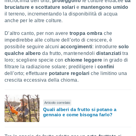
microclima dell’orto,
proteggono
le colture erbacee
da
bruciature e scottature solari
e
mantengono umido
il terreno, incrementando la disponibilità di acqua
anche per le altre colture.
D’altro canto, per non avere
troppa ombra
che
impedirebbe alle colture dell’orto di crescere, è
possibile seguire alcuni
accorgimenti
: introdurre
solo
qualche albero
da frutto, mantenendoli
distanziati
tra
loro; scegliere specie con
chiome leggere
in grado di
filtrare la radiazione solare; prediligere i
confini
dell’orto; effettuare
potature regolari
che limitino una
crescita eccessiva della chioma.
Articolo correlato
Quali alberi da frutto si potano a
gennaio e come bisogna farlo?