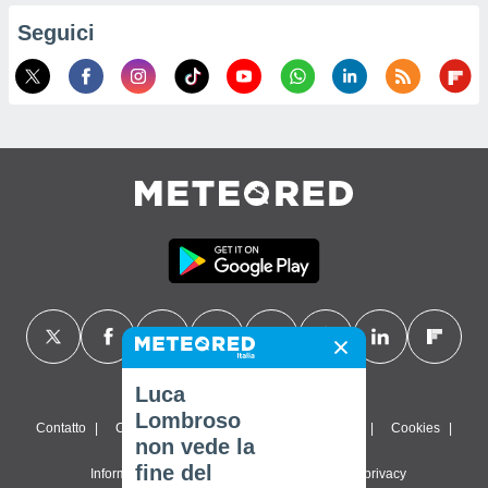
Seguici
Luca
Lombroso
Contatto
Chi siamo
FAQ
Termini di utilizzo
Cookies
non vede la
fine del
Informativa sulla privacy
Impostazioni sulla privacy