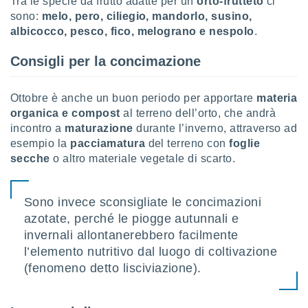
Tra le specie da frutto adatte per un
orto-frutteto
ci
sono:
melo, pero, ciliegio, mandorlo, susino,
albicocco, pesco, fico, melograno e nespolo
.
Consigli per la concimazione
Ottobre è anche un buon periodo per apportare
materia
organica e compost
al terreno dell’orto, che andrà
incontro a
maturazione
durante l’inverno, attraverso ad
esempio la
pacciamatura
del terreno con
foglie
secche
o altro materiale vegetale di scarto.
Sono invece sconsigliate le concimazioni
azotate, perché le piogge autunnali e
invernali allontanerebbero facilmente
l’elemento nutritivo dal luogo di coltivazione
(fenomeno detto lisciviazione).