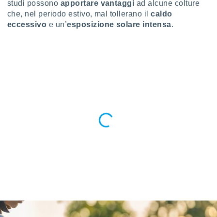
studi possono
apportare vantaggi
ad alcune colture
re e
che, nel periodo estivo, mal tollerano il
caldo
e i
eccessivo
e un’
esposizione solare intensa
.
tilizzare
ati per la
e dei
.
izzazione
azione
o la
e del
vo,
à e
i
zzati,
one delle
ni dei
 e degli
 ricerche
ico,
di