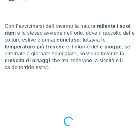
a", è
al sito
ettando
zione di
Con l’avvicinarsi dell’inverno la natura
rallenta i suoi
okie,
ritmi
e lo stesso avviene nell’orto, dove il raccolto delle
dei nostri
colture estive è ormai
concluso
; tuttavia le
che ci
temperature più fresche
e il ritorno delle
piogge
, se
no di
alternate a giornate soleggiate, possono favorire la
 e
crescita di ortaggi
che mal tollerano la siccità e il
e il
caldo torrido estivi.
amento
 Web,
i
re un
pecifico
arti la
à o
i
zzati
 di esso.
sultare
oni nella