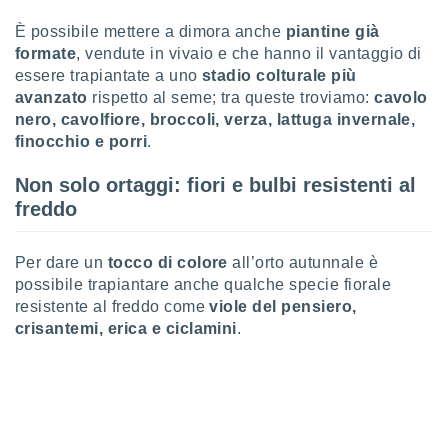
ioni
e
È possibile mettere a dimora anche
piantine già
à non
formate
, vendute in vivaio e che hanno il vantaggio di
izzata.
essere trapiantate a uno
stadio colturale più
utare
avanzato
rispetto al seme; tra queste troviamo:
cavolo
zione dei
nero, cavolfiore, broccoli, verza, lattuga invernale,
 al
finocchio e porri
.
ito Web
questo
Non solo ortaggi: fiori e bulbi resistenti al
ento
freddo
 il
Per dare un
tocco di colore
all’orto autunnale è
o
possibile trapiantare anche qualche specie fiorale
, noi e i
resistente al freddo come
viole del pensiero,
rtner
crisantemi, erica e ciclamini
.
mo
tori
o
e simili
viare,