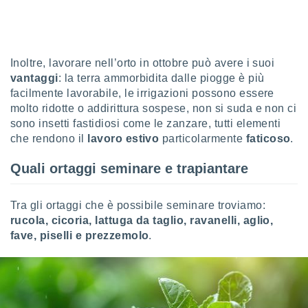
sui cookie
e il tuo
 in
Inoltre, lavorare nell’orto in ottobre può avere i suoi
o
vantaggi
: la terra ammorbidita dalle piogge è più
 il
facilmente lavorabile, le irrigazioni possono essere
molto ridotte o addirittura sospese, non si suda e non ci
azioni
sono insetti fastidiosi come le zanzare, tutti elementi
kie
che rendono il
lavoro estivo
particolarmente
faticoso
.
re
le a piè
Quali ortaggi seminare e trapiantare
 del
to web.
Tra gli ortaggi che è possibile seminare troviamo:
ATIVA,
rucola, cicoria, lattuga da taglio, ravanelli, aglio,
fave, piselli e prezzemolo
.
e
gie
i cookie
ccetti
zione dei