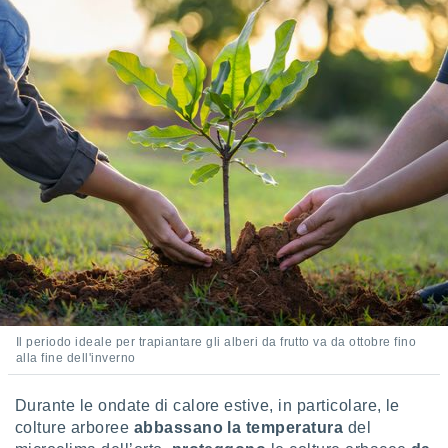
i nostri
artner
Il periodo ideale per trapiantare gli alberi da frutto va da ottobre fino
alla fine dell'inverno
Durante le ondate di calore estive, in particolare, le
colture arboree
abbassano la temperatura
del