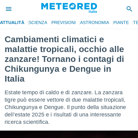
ATTUALITÀ
SCIENZA
PREVISIONI
ASTRONOMIA
PIANTE
T
tiva
rivacy
Cambiamenti climatici e
ti di
malattie tropicali, occhio alle
net
net)
zanzare! Tornano i contagi di
i
Chikungunya e Dengue in
 da
nisti per
Italia
 che le
ioni
iano di
Estate tempo di caldo e di zanzare. La zanzara
È
tigre può essere vettore di due malattie tropicali,
Chikungunya e Dengue. Il punto della situazione
 a
ito Web
dell’estate 2025 e i risultati di una interessante
do le
ricerca scientifica.
opzioni:
 i