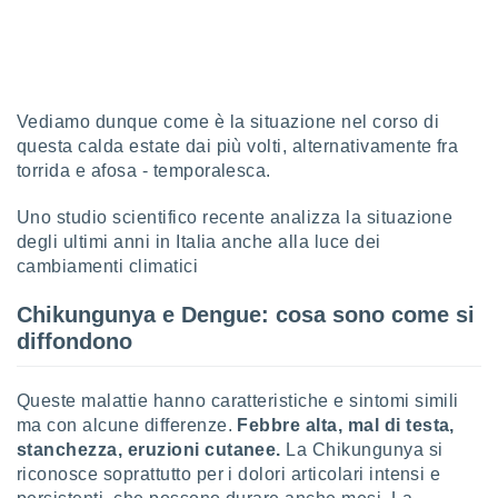
sui cookie
e il tuo
 in
Vediamo dunque come è la situazione nel corso di
o
 il
questa calda estate dai più volti, alternativamente fra
torrida e afosa - temporalesca.
azioni
kie
Uno studio scientifico recente analizza la situazione
re
degli ultimi anni in Italia anche alla luce dei
le a piè
cambiamenti climatici
 del
to web.
Chikungunya e Dengue: cosa sono come si
diffondono
ATIVA,
e
Queste malattie hanno caratteristiche e sintomi simili
gie
ma con alcune differenze.
Febbre alta, mal di testa,
i cookie
stanchezza, eruzioni cutanee.
La Chikungunya si
ccetti
riconosce soprattutto per i dolori articolari intensi e
zione dei