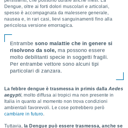
persistenti, che possono durare anche mesi. La
puoi
Dengue, oltre ai forti dolori muscolari e articolari,
re ad
spesso è accompagnata da malessere generale,
 al
nausea e, in rari casi, lievi sanguinamenti fino alla
ito web
pericolosa versione emorragica.
et. In
aso ti
mo che
installati
Entrambe
sono malattie che in genere si
okie
risolvono da sole,
ma possono essere
i per
molto debilitanti specie in soggetti fragili.
 la
Per entrambe vettore sono alcuni tipi
one nel
 non
particolari di zanzara.
utilizzati
er
e il
La febbre dengue è trasmessa in primis dalla
Aedes
amento o
aegypti
, molto diffusa ai tropici ma non presente in
rare
Italia in quanto al momento non trova condizioni
à o
i
ambientali favorevoli. Le cose potrebbero però
zzati,
cambiare in futuro
.
 potrai
are
Tuttavia,
la Dengue può essere trasmessa, anche se