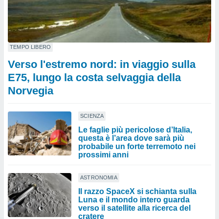
TEMPO LIBERO
Verso l'estremo nord: in viaggio sulla
E75, lungo la costa selvaggia della
Norvegia
SCIENZA
Le faglie più pericolose d’Italia,
questa è l’area dove sarà più
probabile un forte terremoto nei
prossimi anni
ASTRONOMIA
Il razzo SpaceX si schianta sulla
Luna e il mondo intero guarda
verso il satellite alla ricerca del
cratere