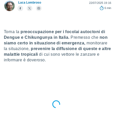
a", è
Luca Lombroso
22/07/2025 19:16
6 min
al sito
ettando
zione di
okie,
dei nostri
Torna la
preoccupazione per i focolai autoctoni di
che ci
Dengue e Chikungunya in Italia.
Premesso che
non
no di
siamo certo in situazione di emergenza,
monitorare
 e
la situazione,
prevenire la diffusione di queste e altre
e il
malattie tropicali
di cui sono vettore le zanzare e
amento
informare è doveroso.
 Web,
i
re un
pecifico
arti la
à o
i
zzati
 di esso.
sultare
oni nella