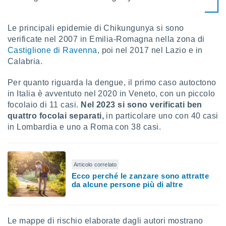
re e
e i
Le principali epidemie di Chikungunya si sono
tilizzare
ati per la
verificate nel 2007 in Emilia-Romagna nella zona di
e dei
Castiglione di Ravenna
, poi nel 2017 nel Lazio e in
.
Calabria.
izzazione
Per quanto riguarda la dengue, il primo caso autoctono
in Italia è avventuto nel 2020 in Veneto, con un piccolo
azione
focolaio di 11 casi.
Nel 2023 si sono verificati ben
o la
quattro focolai separati,
in particolare uno con 40 casi
e del
in Lombardia e uno a Roma con 38 casi.
vo,
à e
i
zzati,
Articolo correlato
one delle
Ecco perché le zanzare sono attratte
ni dei
da alcune persone più di altre
 e degli
 ricerche
ico,
di
Le mappe di rischio elaborate dagli autori mostrano