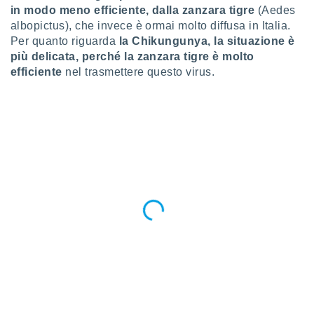
ioni
in modo meno efficiente, dalla zanzara tigre
(Aedes
e
albopictus), che invece è ormai molto diffusa in Italia.
à non
Per quanto riguarda
la Chikungunya, la situazione è
izzata.
utare
più delicata, perché la zanzara tigre è molto
zione dei
efficiente
nel trasmettere questo virus.
 al
ito Web
questo
ento
 il
o
, noi e i
rtner
mo
tori
o
e simili
viare,