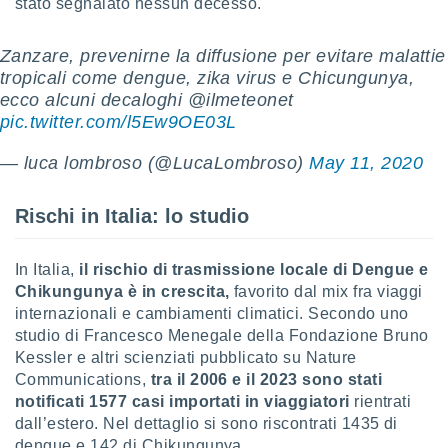
stato segnalato nessun decesso.
ioni
" o
tra
sui cookie
Zanzare, prevenirne la diffusione per evitare malattie
o sito
tropicali come dengue, zika virus e Chicungunya,
ecco alcuni decaloghi @ilmeteonet
pic.twitter.com/l5Ew9OE03L
nostri
— luca lombroso (@LucaLombroso)
May 11, 2020
mo il
te
ento dei
Rischi in Italia: lo studio
re
ioni su
In Italia,
il rischio di trasmissione locale di Dengue e
vo e/o
Chikungunya è in crescita,
favorito dal mix fra viaggi
i,
internazionali e cambiamenti climatici. Secondo uno
 dati
studio di Francesco Menegale della Fondazione Bruno
er la
Kessler e altri scienziati pubblicato su Nature
 della
Communications,
tra il 2006 e il 2023 sono stati
à, creare
r la
notificati 1577 casi importati in viaggiatori
rientrati
à
dall’estero. Nel dettaglio si sono riscontrati 1435 di
izzata,
dengue e 142 di Chikungunya.