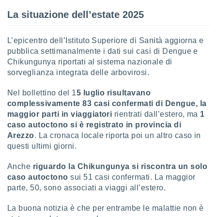
 e
ati
La situazione dell’estate 2025
 quali la
a su
ito web,
L’epicentro dell’Istituto Superiore di Sanità aggiorna e
IP e
pubblica settimanalmente i dati sui casi di Dengue e
tori di
Chikungunya riportati al sistema nazionale di
Alcuni
sorveglianza integrata delle arbovirosi.
ro
Nel bollettino del 1
5 luglio risultavano
 tuoi dati
 sulla
complessivamente 83 casi confermati di Dengue, la
un
maggior parti in viaggiatori
rientrati dall’estero, ma
1
e
caso autoctono si è registrato in provincia di
, al quale
Arezzo
. La cronaca locale riporta poi un altro caso in
rti. Per
questi ultimi giorni.
puoi
il tuo
Anche
riguardo la Chikungunya si riscontra un solo
o o
l
caso autoctono
sui 51 casi confermati. La maggior
nto dei
parte, 50, sono associati a viaggi all’estero.
ualsiasi
 facendo
La buona notizia è che per entrambe le malattie non è