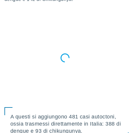
 profili
lezione
cità
izzata,
fili per
izzazione
nuti,
 profili
lezione
uti
zzati,
 le
ni degli
 misurare
zioni dei
,
ere il
so
he o la
A questi si aggiungono 481 casi autoctoni,
ione di
ossia trasmessi direttamente in Italia: 388 di
enienti
dengue e 93 di chikungunya.
diverse,