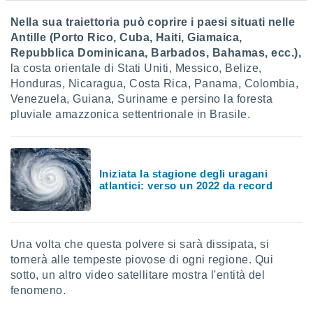
 e
ati
Nella sua traiettoria può coprire i paesi situati nelle
 quali la
Antille (Porto Rico, Cuba, Haiti, Giamaica,
a su
Repubblica Dominicana, Barbados, Bahamas, ecc.),
ito web,
la costa orientale di Stati Uniti, Messico, Belize,
IP e
tori di
Honduras, Nicaragua, Costa Rica, Panama, Colombia,
Alcuni
Venezuela, Guiana, Suriname e persino la foresta
pluviale amazzonica settentrionale in Brasile.
ro
 tuoi dati
 sulla
un
Iniziata la stagione degli uragani
e
atlantici: verso un 2022 da record
, al quale
rti. Per
puoi
il tuo
o o
Una volta che questa polvere si sarà dissipata, si
l
tornerà alle tempeste piovose di ogni regione. Qui
nto dei
sotto, un altro video satellitare mostra l'entità del
ualsiasi
fenomeno.
 facendo