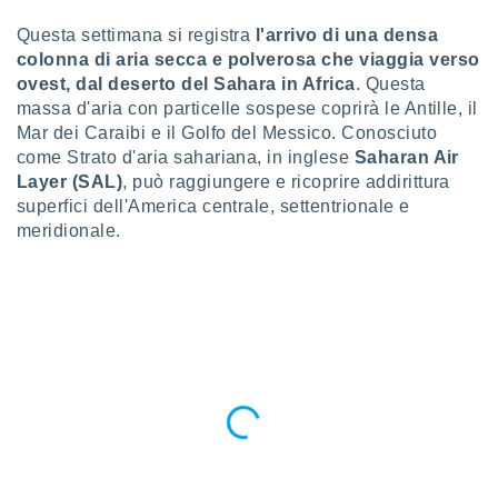
a", è
Questa settimana si registra
l'arrivo di una densa
al sito
colonna di aria secca e polverosa che viaggia verso
ettando
ovest, dal deserto del Sahara in Africa
. Questa
zione di
massa d'aria con particelle sospese coprirà le Antille, il
okie,
Mar dei Caraibi e il Golfo del Messico. Conosciuto
dei nostri
che ci
come Strato d'aria sahariana, in inglese
Saharan Air
no di
Layer (SAL)
, può raggiungere e ricoprire addirittura
 e
superfici dell'America centrale, settentrionale e
e il
meridionale.
amento
 Web,
i
re un
pecifico
arti la
à o
i
zzati
 di esso.
sultare
oni nella