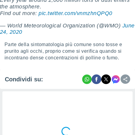
Every year around 2,000 million tons of dust enters
re e
the atmosphere.
e i
Find out more:
pic.twitter.com/vnmzhnQPQ0
tilizzare
ati per la
— World Meteorological Organization (@WMO)
June
e dei
24, 2020
.
Parte della sintomatologia più comune sono tosse e
izzazione
prurito agli occhi, proprio come si verifica quando si
incontrano dense concentrazioni di polline o fumo.
azione
o la
e del
vo,
Condividi su:
à e
i
zzati,
one delle
ni dei
 e degli
 ricerche
ico,
di