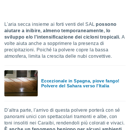
sui cookie
e il tuo
 in
L'aria secca insieme ai forti venti del SAL
possono
aiutare a inibire, almeno temporaneamente, lo
o
sviluppo e/o l'intensificazione dei cicloni tropicali.
A
 il
volte aiuta anche a sopprimere la presenza di
azioni
precipitazioni. Poiché la polvere copre la bassa
kie
atmosfera, limita la crescita delle nubi convettive.
re
le a piè
 del
to web.
Eccezionale in Spagna, piove fango!
Polvere del Sahara verso l'Italia
ATIVA,
e
gie
D'altra parte, l'arrivo di questa polvere porterà con sé
i cookie
panorami unici con spettacolari tramonti e albe, con
toni insoliti nei Caraibi, rendendoli più colorati e vivaci.
ccetti
zione dei
È anche un fenomeno benigno per alcuni ambienti