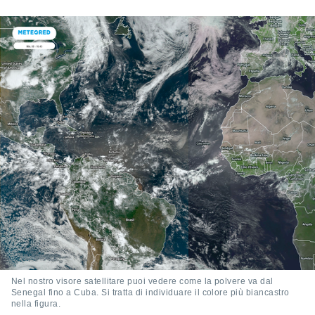
ioni
e
à non
izzata.
utare
zione dei
 al
ito Web
questo
ento
 il
o
, noi e i
rtner
mo
tori
o
Nel nostro visore satellitare puoi vedere come la polvere va dal
e simili
Senegal fino a Cuba. Si tratta di individuare il colore più biancastro
viare,
nella figura.