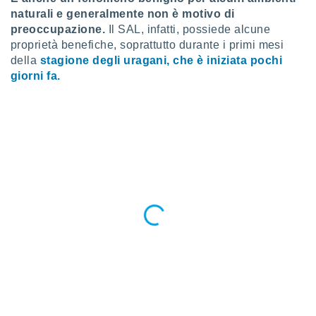
puoi
naturali e generalmente non è motivo di
re ad
preoccupazione.
Il SAL, infatti, possiede alcune
 al
proprietà benefiche, soprattutto durante i primi mesi
ito web
della
stagione degli uragani, che è iniziata pochi
et. In
giorni fa.
aso ti
mo che
installati
okie
i per
 la
one nel
 non
utilizzati
er
e il
amento o
rare
à o
i
zzati,
 potrai
are