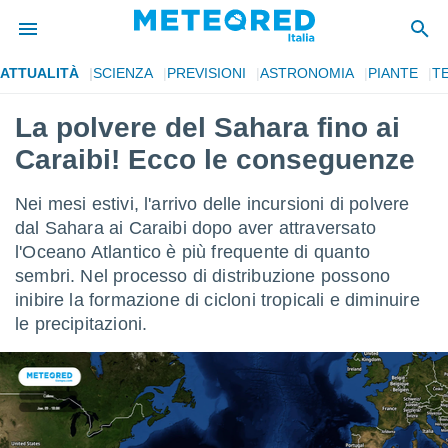
ATTUALITÀ
SCIENZA
PREVISIONI
ASTRONOMIA
PIANTE
T
tiva
rivacy
La polvere del Sahara fino ai
ti di
Caraibi! Ecco le conseguenze
net
net)
i
Nei mesi estivi, l'arrivo delle incursioni di polvere
 da
dal Sahara ai Caraibi dopo aver attraversato
nisti per
l'Oceano Atlantico è più frequente di quanto
 che le
ioni
sembri. Nel processo di distribuzione possono
iano di
inibire la formazione di cicloni tropicali e diminuire
È
le precipitazioni.
 a
ito Web
do le
opzioni:
 i