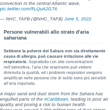
 profili
convection in the central Atlantic wave.
lezione
pic.twitter.com/ftLQuA2GT6
cità
izzata,
— NHC_TAFB (@NHC_TAFB)
June 5, 2022
fili per
izzazione
Persone vulnerabili allo strato d'aria
nuti,
sahariana
 profili
lezione
uti
Sebbene la polvere del Sahara non sia direttamente
zzati,
causa di allergia, può causare irritazione alle vie
 le
respiratorie.
Soprattutto con alte concentrazioni
ni degli
nell'atmosfera, l'aria che respiriamo può vedere
 misurare
zioni dei
diminuita la qualità, ed i problemi respiratori vengono
,
amplificati nelle persone che di solito sono più sensibili
ere il
all'aria inquinata.
so
A major sand and dust storm from the Sahara has
he o la
engulfed parts of the
#Caribbean
, leading to poor air
ione di
quality and posing a risk to human health.
enienti
diverse,