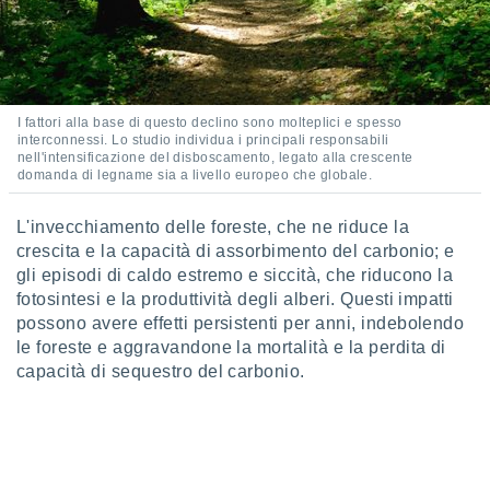
ioni
" o
tra
sui cookie
o sito
I fattori alla base di questo declino sono molteplici e spesso
nostri
interconnessi. Lo studio individua i principali responsabili
nell'intensificazione del disboscamento, legato alla crescente
domanda di legname sia a livello europeo che globale.
mo il
te
ento dei
L'invecchiamento delle foreste, che ne riduce la
crescita e la capacità di assorbimento del carbonio; e
re
gli episodi di caldo estremo e siccità, che riducono la
ioni su
fotosintesi e la produttività degli alberi. Questi impatti
vo e/o
possono avere effetti persistenti per anni, indebolendo
i,
le foreste e aggravandone la mortalità e la perdita di
 dati
capacità di sequestro del carbonio.
er la
 della
à, creare
r la
à
izzata,