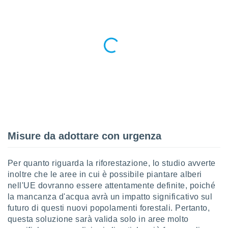
 profili
lezione
cità
izzata,
fili per
izzazione
nuti,
 profili
lezione
uti
zzati,
 le
ni degli
Misure da adottare con urgenza
 misurare
zioni dei
,
Per quanto riguarda la riforestazione, lo studio avverte
ere il
inoltre che le aree in cui è possibile piantare alberi
nell'UE dovranno essere attentamente definite, poiché
so
la mancanza d'acqua avrà un impatto significativo sul
he o la
futuro di questi nuovi popolamenti forestali. Pertanto,
ione di
enienti
questa soluzione sarà valida solo in aree molto
diverse,