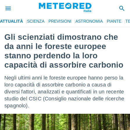
ATTUALITÀ
SCIENZA
PREVISIONI
ASTRONOMIA
PIANTE
T
tiva
rivacy
Gli scienziati dimostrano che
ti di
da anni le foreste europee
net
net)
stanno perdendo la loro
i
capacità di assorbire carbonio
 da
nisti per
 che le
Negli ultimi anni le foreste europee hanno perso la
ioni
loro capacità di assorbire carbonio a causa di
iano di
È
diversi fattori, analizzati e quantificati in un recente
studio del CSIC (Consiglio nazionale delle ricerche
 a
spagnolo).
ito Web
do le
opzioni:
 i