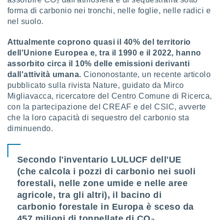
forma di carbonio nei tronchi, nelle foglie, nelle radici e
sui cookie
nel suolo.
e il tuo
 in
Attualmente coprono quasi il 40% del territorio
dell'Unione Europea e, tra il 1990 e il 2022, hanno
o
 il
assorbito circa il 10% delle emissioni derivanti
dall'attività umana.
Ciononostante, un recente articolo
azioni
pubblicato sulla rivista Nature, guidato da Mirco
kie
Migliavacca, ricercatore del Centro Comune di Ricerca,
re
con la partecipazione del CREAF e del CSIC, avverte
le a piè
che la loro capacità di sequestro del carbonio sta
 del
diminuendo.
to web.
ATIVA,
Secondo l'inventario LULUCF dell'UE
(che calcola i pozzi di carbonio nei suoli
e
forestali, nelle zone umide e nelle aree
gie
agricole, tra gli altri), il bacino di
i cookie
carbonio forestale in Europa è sceso da
ccetti
zione dei
457 milioni di tonnellate di CO₂