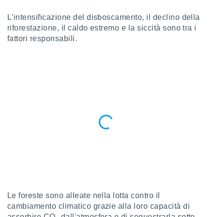
a", è
L'intensificazione del disboscamento, il declino della
al sito
riforestazione, il caldo estremo e la siccità sono tra i
ettando
fattori responsabili.
zione di
okie,
dei nostri
che ci
no di
 e
e il
amento
 Web,
i
re un
pecifico
arti la
à o
i
zzati
 di esso.
Le foreste sono alleate nella lotta contro il
sultare
cambiamento climatico grazie alla loro capacità di
oni nella
assorbire CO₂ dall'atmosfera e di sequestrarla sotto