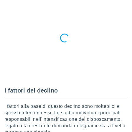
ioni
e
à non
izzata.
utare
zione dei
 al
ito Web
questo
ento
 il
o
, noi e i
I fattori del declino
rtner
mo
I fattori alla base di questo declino sono molteplici e
tori
spesso interconnessi. Lo studio individua i principali
o
responsabili nell'intensificazione del disboscamento,
e simili
legato alla crescente domanda di legname sia a livello
viare,