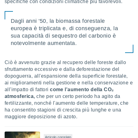
specifiche con condizioni climatiche più favorevoli.
re e
e i
tilizzare
Dagli anni '50, la biomassa forestale
ati per la
europea è triplicata e, di conseguenza, la
e dei
.
sua capacità di sequestro del carbonio è
notevolmente aumentata.
izzazione
azione
Ciò è avvenuto grazie al recupero delle foreste dallo
o la
sfruttamento eccessivo e dalla deforestazione del
e del
dopoguerra, all'espansione della superficie forestale,
vo,
ai miglioramenti nella gestione e nella conservazione e
à e
all'impatto di fattori
come l'aumento della CO₂
i
atmosferica,
che per un certo periodo ha agito da
zzati,
one delle
fertilizzante, nonché l'aumento delle temperature, che
ni dei
ha consentito stagioni di crescita più lunghe e una
 e degli
maggiore deposizione di azoto.
 ricerche
ico,
di
Articolo correlato