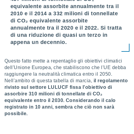
puoi
equivalente assorbite annualmente tra il
re ad
2010 e il 2014 a 332 milioni di tonnellate
 al
di CO₂ equivalente assorbite
ito web
et. In
annualmente tra il 2020 e il 2022. Si tratta
aso ti
di una riduzione di quasi un terzo in
mo che
appena un decennio.
installati
okie
i per
Questo fatto mette a repentaglio gli obiettivi climatici
 la
one nel
dell'Unione Europea, che stabiliscono che l'UE debba
 non
raggiungere la neutralità climatica entro il 2050.
utilizzati
Nell'ambito di questa tabella di marcia,
il regolamento
er
rivisto sul settore LULUCF fissa l'obiettivo di
e il
assorbire 310 milioni di tonnellate di CO₂
amento o
equivalente entro il 2030. Considerando il calo
rare
à o
registrato in 10 anni, sembra che ciò non sarà
i
possibile.
zzati,
 potrai
are