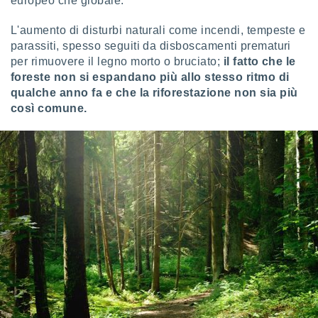
europeo che globale.
 e
ati
 quali la
L'aumento di disturbi naturali come incendi, tempeste e
a su
parassiti, spesso seguiti da disboscamenti prematuri
ito web,
per rimuovere il legno morto o bruciato;
il fatto che le
IP e
foreste non si espandano più allo stesso ritmo di
tori di
qualche anno fa e che la riforestazione non sia più
Alcuni
così comune.
ro
 tuoi dati
 sulla
un
e
, al quale
rti. Per
puoi
il tuo
o o
l
nto dei
ualsiasi
 facendo