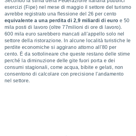
Secondo la stima della Federazione italiana pubblici
puoi
esercizi (Fipe) nel mese di maggio il settore del turismo
re ad
avrebbe registrato una flessione del 26 per cento
 al
equivalente a una perdita di 2,9 miliardi di euro
e 50
ito web
mila posti di lavoro (oltre 77milioni di ore di lavoro).
et. In
aso ti
600 mila euro sarebbero mancati all'appello solo nel
mo che
settore della ristorazione. In alcune località turistiche le
installati
perdite economiche si aggirano attorno all'80 per
okie
cento. È da sottolineare che queste restano delle stime
i per
perché la diminuzione delle gite fuori porta e dei
 la
consumi stagionali, come acqua, bibite e gelati, non
one nel
 non
consentono di calcolare con precisione l'andamento
utilizzati
nel settore.
er
e il
amento o
rare
à o
i
zzati,
 potrai
are