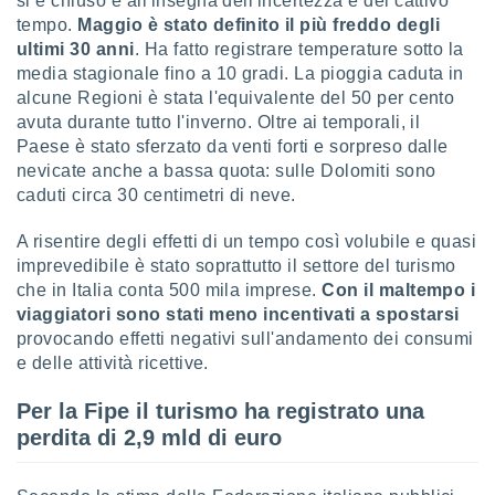
si è chiuso è all'insegna dell'incertezza e del cattivo
tempo.
Maggio è stato definito il più freddo degli
sui cookie
ultimi 30 anni
. Ha fatto registrare temperature sotto la
e il tuo
media stagionale fino a 10 gradi. La pioggia caduta in
 in
alcune Regioni è stata l'equivalente del 50 per cento
o
avuta durante tutto l'inverno. Oltre ai temporali, il
 il
Paese è stato sferzato da venti forti e sorpreso dalle
nevicate anche a bassa quota: sulle Dolomiti sono
azioni
caduti circa 30 centimetri di neve.
kie
re
A risentire degli effetti di un tempo così volubile e quasi
le a piè
imprevedibile è stato soprattutto il settore del turismo
 del
to web.
che in Italia conta 500 mila imprese.
Con il maltempo i
viaggiatori sono stati meno incentivati a spostarsi
provocando effetti negativi sull'andamento dei consumi
ATIVA,
e delle attività ricettive.
e
Per la Fipe il turismo ha registrato una
gie
perdita di 2,9 mld di euro
i cookie
ccetti
zione dei