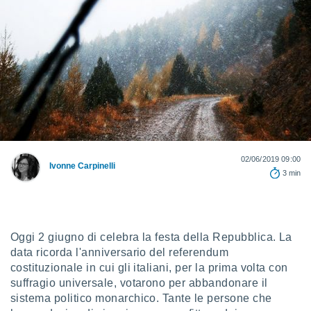
e
amente
cità
izzata,
ACCETTA
ulle
E
ioni
CONTINUA
tramite
e simili,
IMPOSTAZIONI
02/06/2019 09:00
nte di
Ivonne Carpinelli
3 min
e la
tività per
re a
ontenuti
ti
Oggi 2 giugno di celebra la festa della Repubblica. La
 di
data ricorda l'anniversario del referendum
senza
costituzionale in cui gli italiani, per la prima volta con
sto.
suffragio universale, votarono per abbandonare il
clic sul
sistema politico monarchico. Tante le persone che
 "Accetta