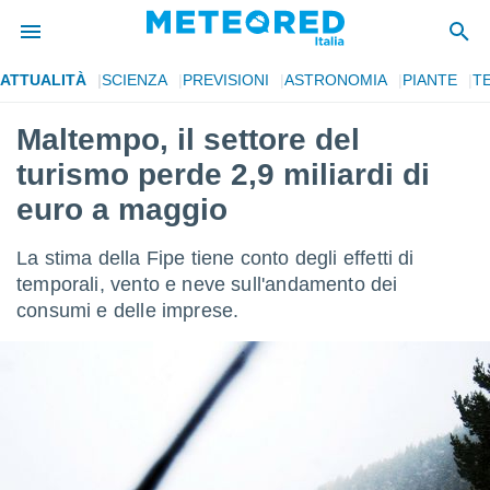
ATTUALITÀ
SCIENZA
PREVISIONI
ASTRONOMIA
PIANTE
T
tiva
rivacy
Maltempo, il settore del
ti di
turismo perde 2,9 miliardi di
net
net)
euro a maggio
i
 da
La stima della Fipe tiene conto degli effetti di
nisti per
 che le
temporali, vento e neve sull'andamento dei
ioni
consumi e delle imprese.
iano di
È
 a
ito Web
do le
opzioni:
 i