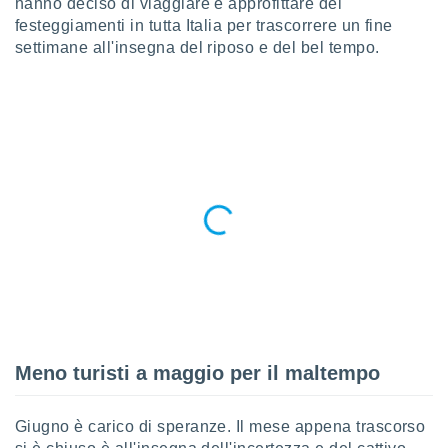
hanno deciso di viaggiare e approfittare dei
a", è
festeggiamenti in tutta Italia per trascorrere un fine
al sito
settimane all'insegna del riposo e del bel tempo.
ettando
zione di
okie,
dei nostri
che ci
no di
 e
e il
amento
 Web,
i
re un
pecifico
arti la
à o
i
zzati
Meno turisti a maggio per il maltempo
 di esso.
sultare
Giugno è carico di speranze. Il mese appena trascorso
oni nella