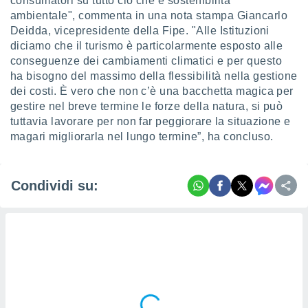
consumatori su tutto ciò che è sostenibilità
 e
ambientale", commenta in una nota stampa Giancarlo
ati
 quali la
Deidda, vicepresidente della Fipe. "Alle Istituzioni
a su
diciamo che il turismo è particolarmente esposto alle
ito web,
conseguenze dei cambiamenti climatici e per questo
IP e
ha bisogno del massimo della flessibilità nella gestione
tori di
dei costi. È vero che non c’è una bacchetta magica per
Alcuni
gestire nel breve termine le forze della natura, si può
ro
tuttavia lavorare per non far peggiorare la situazione e
 tuoi dati
magari migliorarla nel lungo termine”, ha concluso.
 sulla
un
e
Condividi su:
, al quale
rti. Per
puoi
il tuo
o o
l
nto dei
ualsiasi
 facendo