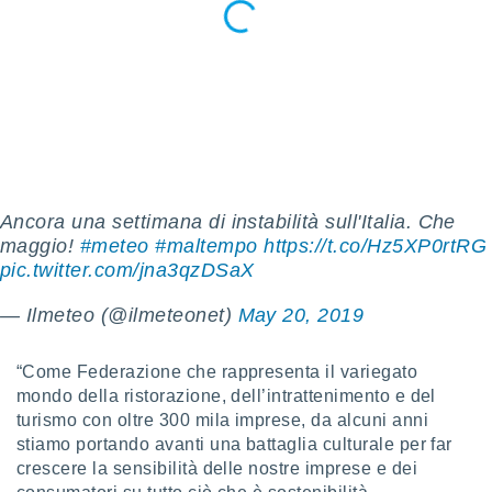
ioni
e
à non
izzata.
utare
zione dei
 al
ito Web
questo
ento
Ancora una settimana di instabilità sull'Italia. Che
 il
maggio!
#meteo
#maltempo
https://t.co/Hz5XP0rtRG
pic.twitter.com/jna3qzDSaX
o
— Ilmeteo (@ilmeteonet)
May 20, 2019
, noi e i
rtner
mo
“Come Federazione che rappresenta il variegato
mondo della ristorazione, dell’intrattenimento e del
tori
turismo con oltre 300 mila imprese, da alcuni anni
o
stiamo portando avanti una battaglia culturale per far
e simili
crescere la sensibilità delle nostre imprese e dei
viare,