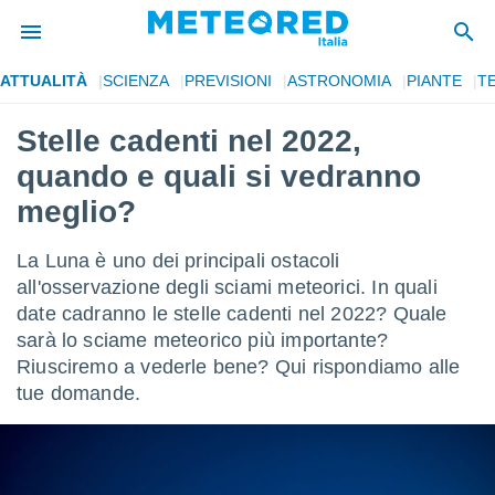
ATTUALITÀ
SCIENZA
PREVISIONI
ASTRONOMIA
PIANTE
T
tiva
rivacy
Stelle cadenti nel 2022,
ti di
quando e quali si vedranno
net
net)
meglio?
i
 da
La Luna è uno dei principali ostacoli
nisti per
 che le
all'osservazione degli sciami meteorici. In quali
ioni
date cadranno le stelle cadenti nel 2022? Quale
iano di
sarà lo sciame meteorico più importante?
È
Riusciremo a vederle bene? Qui rispondiamo alle
 a
tue domande.
ito Web
do le
opzioni:
 i