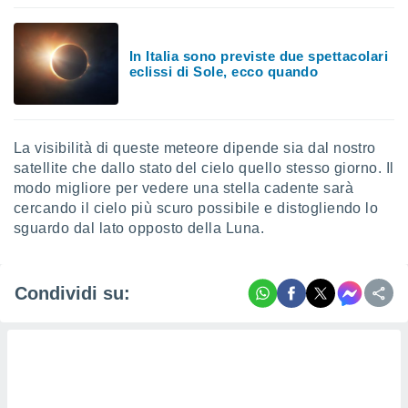
 e
ati
 quali la
a su
In Italia sono previste due spettacolari
eclissi di Sole, ecco quando
ito web,
IP e
tori di
Alcuni
La visibilità di queste meteore dipende sia dal nostro
ro
satellite che dallo stato del cielo quello stesso giorno. Il
 tuoi dati
modo migliore per vedere una stella cadente sarà
 sulla
cercando il cielo più scuro possibile e distogliendo lo
un
sguardo dal lato opposto della Luna.
e
, al quale
rti. Per
puoi
Condividi su:
il tuo
o o
l
nto dei
ualsiasi
 facendo