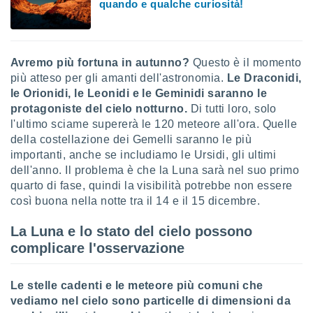
quando e qualche curiosità!
puoi
re ad
 al
ito web
Avremo più fortuna in autunno?
Questo è il momento
et. In
aso ti
più atteso per gli amanti dell'astronomia.
Le Draconidi,
mo che
le Orionidi, le Leonidi e le Geminidi saranno le
installati
protagoniste del cielo notturno.
Di tutti loro, solo
okie
l'ultimo sciame supererà le 120 meteore all'ora. Quelle
i per
della costellazione dei Gemelli saranno le più
 la
importanti, anche se includiamo le Ursidi, gli ultimi
one nel
 non
dell'anno. Il problema è che la Luna sarà nel suo primo
utilizzati
quarto di fase, quindi la visibilità potrebbe non essere
er
così buona nella notte tra il 14 e il 15 dicembre.
e il
amento o
La Luna e lo stato del cielo possono
rare
complicare l'osservazione
à o
i
zzati,
Le stelle cadenti e le meteore più comuni che
 potrai
vediamo nel cielo sono particelle di dimensioni da
are