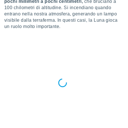
ioni
pochi millimetri a pochi centimetri,
che bruciano a
e
100 chilometri di altitudine. Si incendiano quando
à non
entrano nella nostra atmosfera, generando un lampo
izzata.
visibile dalla terraferma. In questi casi, la Luna gioca
utare
un ruolo molto importante.
zione dei
 al
ito Web
questo
ento
 il
o
, noi e i
rtner
mo
tori
o
e simili
viare,