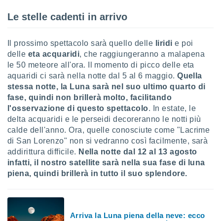
Le stelle cadenti in arrivo
sui cookie
e il tuo
 in
Il prossimo spettacolo sarà quello delle
liridi
e poi
delle
eta acquaridi
, che raggiungeranno a malapena
o
 il
le 50 meteore all'ora. Il momento di picco delle eta
aquaridi ci sarà nella notte dal 5 al 6 maggio.
Quella
azioni
stessa notte, la Luna sarà nel suo ultimo quarto di
kie
fase, quindi non brillerà molto, facilitando
re
l'osservazione di questo spettacolo
. In estate, le
le a piè
delta acquaridi e le perseidi decoreranno le notti più
 del
to web.
calde dell'anno. Ora, quelle conosciute come "Lacrime
di San Lorenzo" non si vedranno così facilmente, sarà
addirittura difficile.
Nella notte dal 12 al 13 agosto
ATIVA,
infatti, il nostro satellite sarà nella sua fase di luna
piena, quindi brillerà in tutto il suo splendore.
e
gie
i cookie
ccetti
Arriva la Luna piena della neve: ecco
zione dei