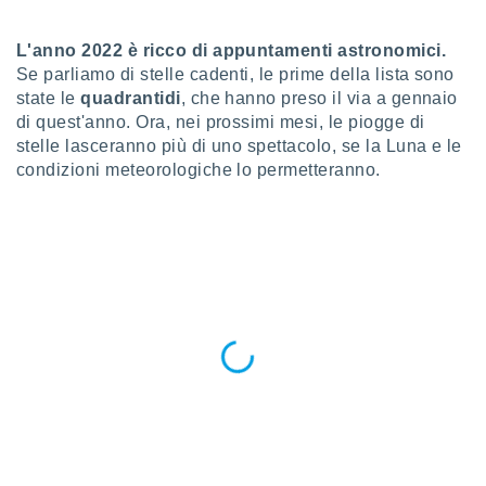
a", è
al sito
L'anno 2022 è ricco di appuntamenti astronomici.
ettando
Se parliamo di stelle cadenti, le prime della lista sono
zione di
state le
quadrantidi
, che hanno preso il via a gennaio
okie,
di quest'anno. Ora, nei prossimi mesi, le piogge di
dei nostri
stelle lasceranno più di uno spettacolo, se la Luna e le
che ci
condizioni meteorologiche lo permetteranno.
no di
 e
e il
amento
 Web,
i
re un
pecifico
arti la
à o
i
zzati
 di esso.
sultare
oni nella