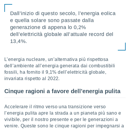
re e
e i
Dall’inizio di questo secolo, l’energia eolica
tilizzare
e quella solare sono passate dalla
ati per la
generazione di appena lo 0,2%
e dei
.
dell’elettricità globale all’attuale record del
13,4%.
izzazione
azione
L’energia nucleare, un’alternativa più rispettosa
o la
dell’ambiente all’energia generata dai combustibili
e del
fossili, ha fornito il 9,1% dell’elettricità globale,
vo,
invariata rispetto al 2022.
à e
i
Cinque ragioni a favore dell'energia pulita
zzati,
one delle
ni dei
Accelerare il ritmo verso una transizione verso
 e degli
l’energia pulita apre la strada a un pianeta più sano e
 ricerche
ico,
vivibile, per il nostro presente e per le generazioni a
di
venire. Queste sono le cinque ragioni per impegnarsi a