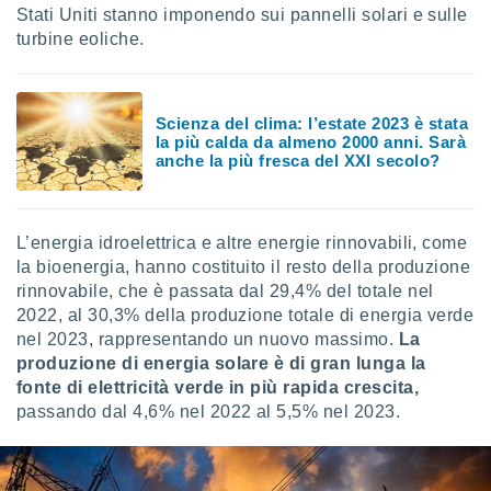
 e
Stati Uniti stanno imponendo sui pannelli solari e sulle
ati
turbine eoliche.
 quali la
a su
ito web,
IP e
Scienza del clima: l’estate 2023 è stata
tori di
la più calda da almeno 2000 anni. Sarà
Alcuni
anche la più fresca del XXI secolo?
ro
 tuoi dati
 sulla
L’energia idroelettrica e altre energie rinnovabili, come
un
la bioenergia, hanno costituito il resto della produzione
e
rinnovabile, che è passata dal 29,4% del totale nel
, al quale
2022, al 30,3% della produzione totale di energia verde
rti. Per
puoi
nel 2023, rappresentando un nuovo massimo.
La
il tuo
produzione di energia solare è di gran lunga la
o o
fonte di elettricità verde in più rapida crescita,
l
passando dal 4,6% nel 2022 al 5,5% nel 2023.
nto dei
ualsiasi
 facendo