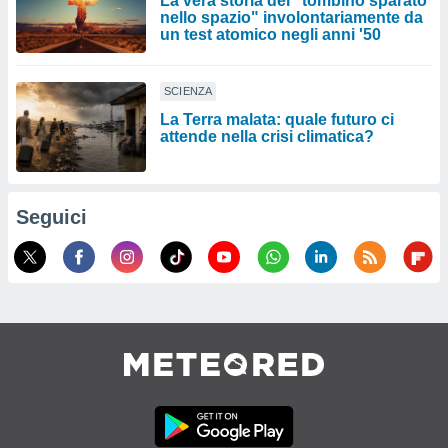
La vera storia del "tombino sparato
nello spazio" involontariamente da
un test atomico negli anni '50
SCIENZA
La Terra malata: quale futuro ci
attende nella crisi climatica?
Seguici