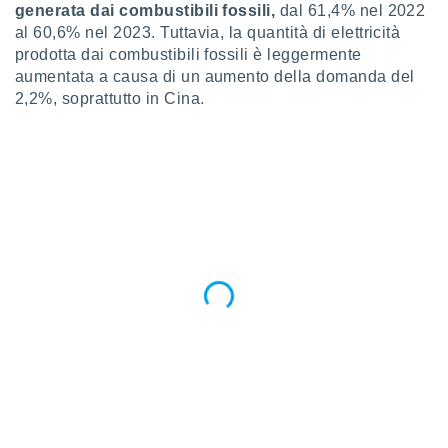
 profili
generata dai combustibili fossili,
dal 61,4% nel 2022
lezione
al 60,6% nel 2023. Tuttavia, la quantità di elettricità
cità
prodotta dai combustibili fossili è leggermente
izzata,
aumentata a causa di un aumento della domanda del
fili per
2,2%, soprattutto in Cina.
izzazione
nuti,
 profili
lezione
uti
zzati,
 le
ni degli
 misurare
zioni dei
,
ere il
so
he o la
ione di
enienti
diverse,