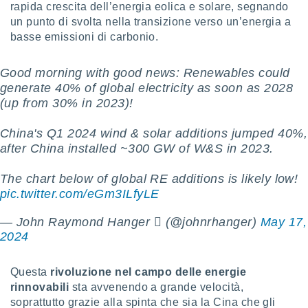
ioni
rapida crescita dell’energia eolica e solare, segnando
e
un punto di svolta nella transizione verso un’energia a
à non
basse emissioni di carbonio.
izzata.
utare
zione dei
Good morning with good news: Renewables could
generate 40% of global electricity as soon as 2028
 al
(up from 30% in 2023)!
ito Web
questo
China's Q1 2024 wind & solar additions jumped 40%,
ento
 il
after China installed ~300 GW of W&S in 2023.
The chart below of global RE additions is likely low!
pic.twitter.com/eGm3ILfyLE
o
, noi e i
rtner
— John Raymond Hanger  (@johnrhanger)
May 17,
mo
2024
tori
o
Questa
rivoluzione nel campo delle energie
e simili
rinnovabili
sta avvenendo a grande velocità,
viare,
soprattutto grazie alla spinta che sia la Cina che gli