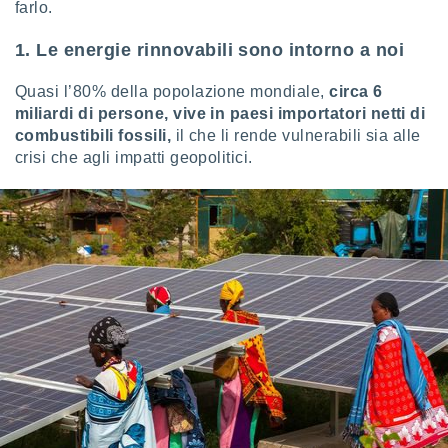
farlo.
i nostri
1. Le energie rinnovabili sono intorno a noi
artner
Quasi l’80% della popolazione mondiale,
circa 6
miliardi di persone, vive in paesi importatori netti di
combustibili fossili,
il che li rende vulnerabili sia alle
crisi che agli impatti geopolitici.