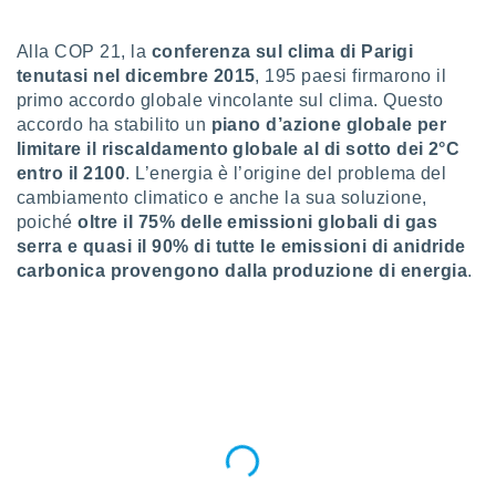
a", è
al sito
Alla COP 21, la
conferenza sul clima di Parigi
ettando
tenutasi nel dicembre 2015
, 195 paesi firmarono il
zione di
primo accordo globale vincolante sul clima. Questo
okie,
accordo ha stabilito un
piano d’azione globale per
dei nostri
limitare il riscaldamento globale al di sotto dei 2°C
che ci
entro il 2100
. L’energia è l’origine del problema del
no di
 e
cambiamento climatico e anche la sua soluzione,
e il
poiché
oltre il 75% delle emissioni globali di gas
amento
serra e quasi il 90% di tutte le emissioni di anidride
 Web,
carbonica provengono dalla produzione di energia
.
i
re un
pecifico
arti la
à o
i
zzati
 di esso.
sultare
oni nella