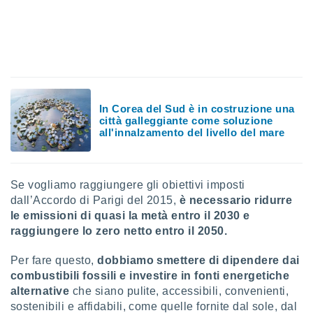
sui cookie
e il tuo
 in
o
 il
In Corea del Sud è in costruzione una
azioni
città galleggiante come soluzione
kie
all'innalzamento del livello del mare
re
le a piè
 del
to web.
Se vogliamo raggiungere gli obiettivi imposti
dall’Accordo di Parigi del 2015,
è necessario ridurre
le emissioni di quasi la metà entro il 2030 e
ATIVA,
raggiungere lo zero netto entro il 2050.
e
Per fare questo,
dobbiamo smettere di dipendere dai
gie
combustibili fossili e investire in fonti energetiche
i cookie
alternative
che siano pulite, accessibili, convenienti,
ccetti
sostenibili e affidabili, come quelle fornite dal sole, dal
zione dei