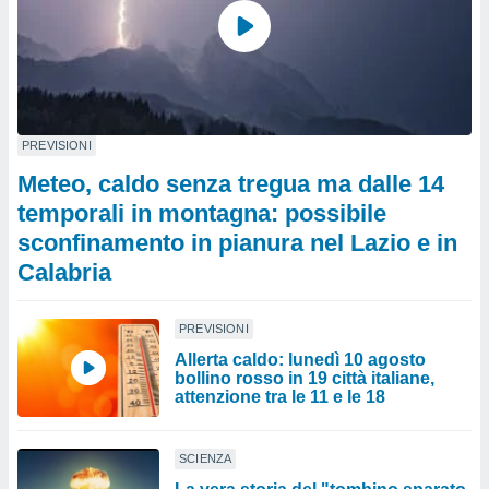
PREVISIONI
Meteo, caldo senza tregua ma dalle 14
temporali in montagna: possibile
sconfinamento in pianura nel Lazio e in
Calabria
PREVISIONI
Allerta caldo: lunedì 10 agosto
bollino rosso in 19 città italiane,
attenzione tra le 11 e le 18
SCIENZA