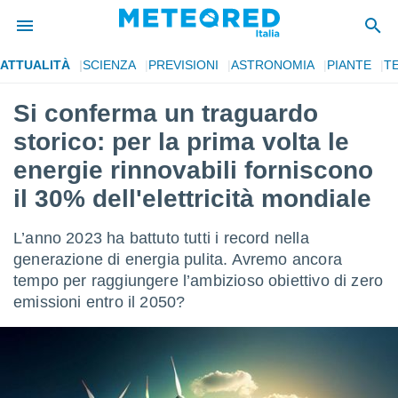
ATTUALITÀ
SCIENZA
PREVISIONI
ASTRONOMIA
PIANTE
T
tiva
rivacy
Si conferma un traguardo
ti di
storico: per la prima volta le
net
net)
energie rinnovabili forniscono
i
il 30% dell'elettricità mondiale
 da
nisti per
 che le
L’anno 2023 ha battuto tutti i record nella
ioni
generazione di energia pulita. Avremo ancora
iano di
È
tempo per raggiungere l’ambizioso obiettivo di zero
emissioni entro il 2050?
 a
ito Web
do le
opzioni:
 i