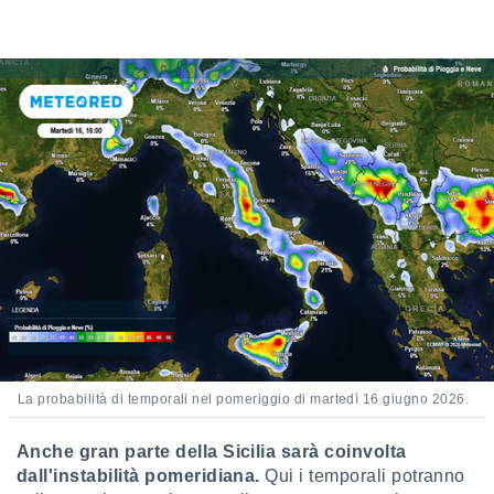
ioni
e
à non
izzata.
utare
zione dei
 al
ito Web
questo
ento
 il
o
, noi e i
rtner
mo
La probabilità di temporali nel pomeriggio di martedì 16 giugno 2026.
tori
o
Anche gran parte della Sicilia sarà coinvolta
e simili
dall'instabilità pomeridiana.
Qui i temporali potranno
viare,