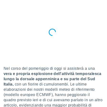
a", è
al sito
ettando
zione di
okie,
dei nostri
che ci
no di
 e
e il
amento
 Web,
i
re un
Nel corso del pomeriggio di oggi si assisterà a una
pecifico
vera e propria esplosione dell'attività temporalesca
arti la
à o
lungo la dorsale appenninica e su parte del Sud
i
Italia,
con un fiorire di cumulonembi. Le ultime
zzati
elaborazioni dei nostri modelli meteo di riferimento
 di esso.
(modello europeo ECMWF), hanno peggiorato il
sultare
quadro previsto ieri e di cui avevamo parlato in un altro
articolo, evidenziando una maggior probabilità di
oni nella