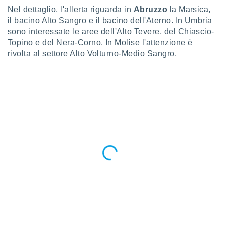
ioni
" o
Nel dettaglio, l'allerta riguarda in
Abruzzo
la Marsica,
tra
il bacino Alto Sangro e il bacino dell'Aterno. In Umbria
sui cookie
sono interessate le aree dell'Alto Tevere, del Chiascio-
o sito
Topino e del Nera-Corno. In Molise l'attenzione è
rivolta al settore Alto Volturno-Medio Sangro.
nostri
mo il
te
ento dei
re
ioni su
vo e/o
i,
 dati
er la
 della
à, creare
r la
à
izzata,