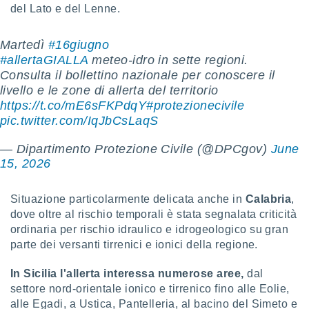
del Lato e del Lenne.
re e
e i
tilizzare
Martedì
#16giugno
ati per la
#allertaGIALLA
meteo-idro in sette regioni.
e dei
Consulta il bollettino nazionale per conoscere il
.
livello e le zone di allerta del territorio
https://t.co/mE6sFKPdqY
#protezionecivile
izzazione
pic.twitter.com/IqJbCsLaqS
azione
— Dipartimento Protezione Civile (@DPCgov)
June
o la
15, 2026
e del
vo,
à e
Situazione particolarmente delicata anche in
Calabria
,
i
dove oltre al rischio temporali è stata segnalata criticità
zzati,
ordinaria per rischio idraulico e idrogeologico su gran
one delle
ni dei
parte dei versanti tirrenici e ionici della regione.
 e degli
 ricerche
In Sicilia l'allerta interessa numerose aree,
dal
ico,
settore nord-orientale ionico e tirrenico fino alle Eolie,
di
alle Egadi, a Ustica, Pantelleria, al bacino del Simeto e