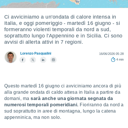
e
amente
Ci avviciniamo a un'ondata di calore intensa in
Italia, e oggi pomeriggio - martedì 16 giugno - si
cità
formeranno violenti temporali da nord a sud,
izzata,
soprattutto lungo l'Appennino e in Sicilia. Ci sono
ACCETTA
ulle
avvisi di allerta attivi in 7 regioni.
E
ioni
CONTINUA
tramite
Lorenzo Pasqualini
16/06/2026 05:28
4 min
e simili,
IMPOSTAZIONI
nte di
e la
tività per
re a
Questo martedì 16 giugno ci avviciniamo ancora di più
ontenuti
alla grande ondata di caldo attesa in Italia a partire da
ti
domani, ma
sarà anche una giornata segnata da
 di
numerosi temporali pomeridiani.
Fioriranno da nord a
senza
sto.
sud soprattutto in aree di montagna, lungo la catena
appenninica, ma non solo.
clic sul
 "Accetta