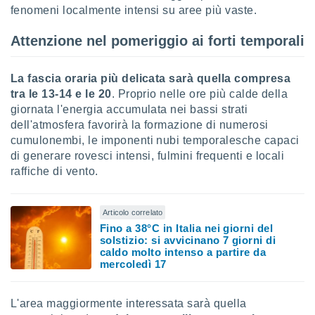
fenomeni localmente intensi su aree più vaste.
sui cookie
e il tuo
Attenzione nel pomeriggio ai forti temporali
 in
o
La fascia oraria più delicata sarà quella compresa
 il
tra le 13-14 e le 20
. Proprio nelle ore più calde della
giornata l'energia accumulata nei bassi strati
azioni
dell'atmosfera favorirà la formazione di numerosi
kie
cumulonembi, le imponenti nubi temporalesche capaci
re
di generare rovesci intensi, fulmini frequenti e locali
le a piè
 del
raffiche di vento.
to web.
Articolo correlato
ATIVA,
Fino a 38°C in Italia nei giorni del
solstizio: si avvicinano 7 giorni di
caldo molto intenso a partire da
e
mercoledì 17
gie
i cookie
ccetti
L'area maggiormente interessata sarà quella
zione dei