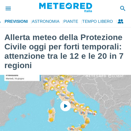
A
PREVISIONI
ASTRONOMIA
PIANTE
TEMPO LIBERO
tiva
rivacy
Allerta meteo della Protezione
ti di
Civile oggi per forti temporali:
net
net)
attenzione tra le 12 e le 20 in 7
i
regioni
 da
nisti per
 che le
ioni
iano di
È
 a
ito Web
do le
opzioni:
 i