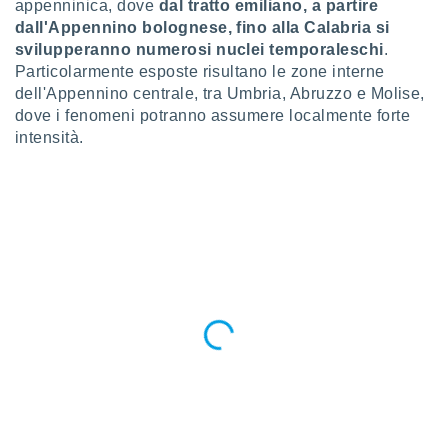
appenninica, dove
dal tratto emiliano, a partire
puoi
dall'Appennino bolognese, fino alla Calabria si
re ad
svilupperanno numerosi nuclei temporaleschi
.
 al
ito web
Particolarmente esposte risultano le zone interne
et. In
dell'Appennino centrale, tra Umbria, Abruzzo e Molise,
aso ti
dove i fenomeni potranno assumere localmente forte
mo che
intensità.
installati
okie
i per
 la
one nel
 non
utilizzati
er
e il
amento o
rare
à o
i
zzati,
 potrai
are