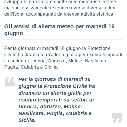
 e
svilupparsi non soltanto nelle aree montuose interne,
ati
ma successivamente estendersi verso diversi settori
 quali la
dell'isola, accompagnati da intensa attività elettrica.
a su
ito web,
Gli avvisi di allerta meteo per martedì 16
IP e
giugno
tori di
Alcuni
Per la giornata di martedì 16 giugno la Protezione
ro
Civile ha diramato un'allerta gialla per rischio temporali
 tuoi dati
 sulla
su settori di Umbria, Abruzzo, Molise, Basilicata,
un
Puglia, Calabria e Sicilia.
e
, al quale
Per la giornata di martedì 16
rti. Per
giugno la Protezione Civile ha
puoi
diramato un'allerta gialla per
il tuo
o o
rischio temporali su settori di
l
Umbria, Abruzzo, Molise,
nto dei
Basilicata, Puglia, Calabria e
ualsiasi
 facendo
Sicilia.