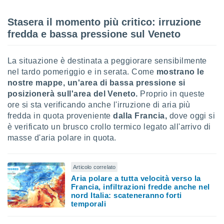
 e
ati
Stasera il momento più critico: irruzione
 quali la
a su
fredda e bassa pressione sul Veneto
ito web,
IP e
tori di
La situazione è destinata a peggiorare sensibilmente
Alcuni
nel tardo pomeriggio e in serata. Come
mostrano le
nostre mappe, un'area di bassa pressione si
ro
posizionerà sull'area del Veneto.
Proprio in queste
 tuoi dati
ore si sta verificando anche l'irruzione di aria più
 sulla
fredda in quota proveniente
dalla Francia,
dove oggi si
un
e
è verificato un brusco crollo termico legato all'arrivo di
, al quale
masse d'aria polare in quota.
rti. Per
puoi
il tuo
Articolo correlato
o o
Aria polare a tutta velocità verso la
l
Francia, infiltrazioni fredde anche nel
nto dei
nord Italia: scateneranno forti
ualsiasi
temporali
 facendo