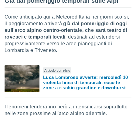
Già dal pomeriggio temporali sulle Alpi
sui cookie
e il tuo
Come anticipato qui a Meteored Italia nei giorni scorsi,
 in
il peggioramento arriverà
già dal pomeriggio di oggi
sull'arco alpino centro-orientale, che sarà teatro di
o
rovesci e temporali locali
, destinati ad estendersi
 il
progressivamente verso le aree pianeggianti di
Lombardia e Triveneto.
azioni
kie
re
le a piè
Articolo correlato
 del
Luca Lombroso avverte: mercoledì 10
to web.
violenta linea di temporali, ecco le
zone a rischio grandine e downburst
ATIVA,
I fenomeni tenderanno però a intensificarsi soprattutto
e
nelle zone prossime all'arco alpino orientale.
gie
i cookie
ccetti
zione dei