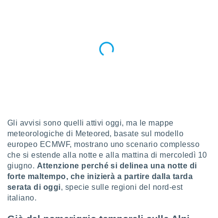
a", è
al sito
ettando
zione di
okie,
dei nostri
che ci
no di
 e
e il
amento
 Web,
Gli avvisi sono quelli attivi oggi, ma le mappe
i
re un
meteorologiche di Meteored, basate sul modello
pecifico
europeo ECMWF, mostrano uno scenario complesso
arti la
che si estende alla notte e alla mattina di mercoledì 10
à o
giugno.
Attenzione perché si delinea una notte di
i
forte maltempo, che inizierà a partire dalla tarda
zzati
serata di oggi
, specie sulle regioni del nord-est
 di esso.
sultare
italiano.
oni nella