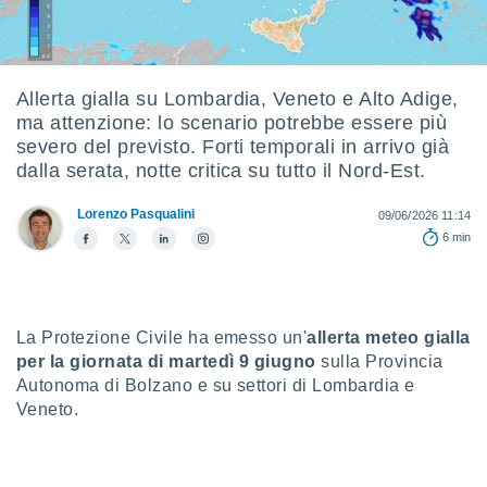
e
amente
cità
Allerta gialla su Lombardia, Veneto e Alto Adige,
ma attenzione: lo scenario potrebbe essere più
izzata,
ACCETTA
severo del previsto. Forti temporali in arrivo già
ulle
E
dalla serata, notte critica su tutto il Nord-Est.
ioni
CONTINUA
tramite
Lorenzo Pasqualini
09/06/2026 11:14
e simili,
IMPOSTAZIONI
6 min
nte di
e la
tività per
re a
ontenuti
La Protezione Civile ha emesso un'
allerta meteo gialla
ti
per la giornata di martedì 9 giugno
sulla Provincia
 di
Autonoma di Bolzano e su settori di Lombardia e
senza
Veneto.
sto.
clic sul
 "Accetta