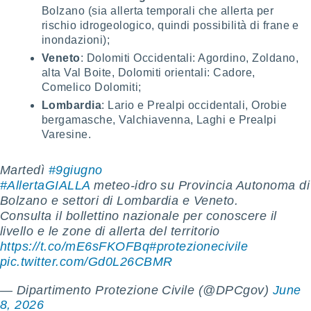
ioni
Bolzano (sia allerta temporali che allerta per
e
rischio idrogeologico, quindi possibilità di frane e
à non
inondazioni);
izzata.
utare
Veneto
: Dolomiti Occidentali: Agordino, Zoldano,
zione dei
alta Val Boite, Dolomiti orientali: Cadore,
Comelico Dolomiti;
 al
Lombardia
: Lario e Prealpi occidentali, Orobie
ito Web
bergamasche, Valchiavenna, Laghi e Prealpi
questo
ento
Varesine.
 il
Martedì
#9giugno
#AllertaGIALLA
meteo-idro su Provincia Autonoma di
o
Bolzano e settori di Lombardia e Veneto.
, noi e i
Consulta il bollettino nazionale per conoscere il
rtner
livello e le zone di allerta del territorio
mo
https://t.co/mE6sFKOFBq
#protezionecivile
pic.twitter.com/Gd0L26CBMR
tori
o
e simili
— Dipartimento Protezione Civile (@DPCgov)
June
viare,
8, 2026