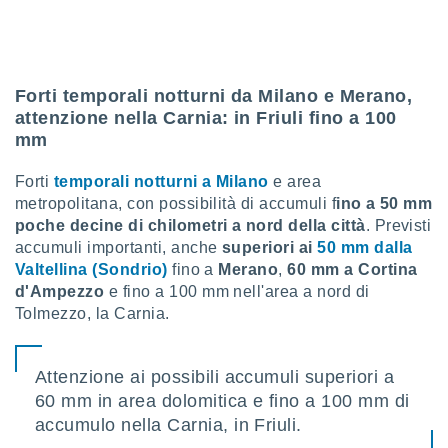
re e
e i
tilizzare
ati per la
e dei
Forti temporali notturni da Milano e Merano,
.
attenzione nella Carnia: in Friuli fino a 100
mm
izzazione
Forti
temporali notturni a Milano
e area
azione
metropolitana, con possibilità di accumuli f
ino a 50 mm
o la
poche decine di chilometri a nord della città
. Previsti
e del
accumuli importanti, anche
superiori ai
50 mm dalla
vo,
Valtellina (Sondrio)
fino a
Merano
,
60 mm a Cortina
à e
d'Ampezzo
e fino a 100 mm nell'area a nord di
i
Tolmezzo, la Carnia.
zzati,
one delle
ni dei
 e degli
Attenzione ai possibili accumuli superiori a
 ricerche
60 mm in area dolomitica e fino a 100 mm di
ico,
accumulo nella Carnia, in Friuli.
di