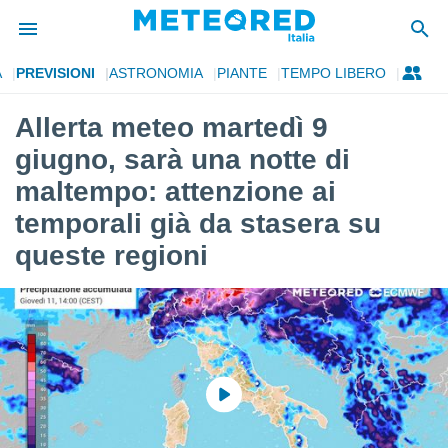
A
PREVISIONI
ASTRONOMIA
PIANTE
TEMPO LIBERO
tiva
rivacy
Allerta meteo martedì 9
ti di
giugno, sarà una notte di
net
net)
maltempo: attenzione ai
i
temporali già da stasera su
 da
nisti per
queste regioni
 che le
ioni
iano di
È
 a
ito Web
do le
opzioni:
 i