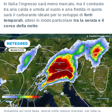
ioni
" o
In Italia l'ingresso sarà meno marcato, ma il contrasto
tra
tra aria calda e umida al suolo e aria fredda in quota
sui cookie
sarà il carburante ideale per lo sviluppo di
forti
o sito
temporali
, attesi in modo particolare
tra la serata e il
corso della notte
.
nostri
mo il
te
ento dei
re
ioni su
vo e/o
i,
 dati
er la
 della
à, creare
r la
à
izzata,
Instabilità sul nord Italia, specie nelle regioni orientali, per tutta la