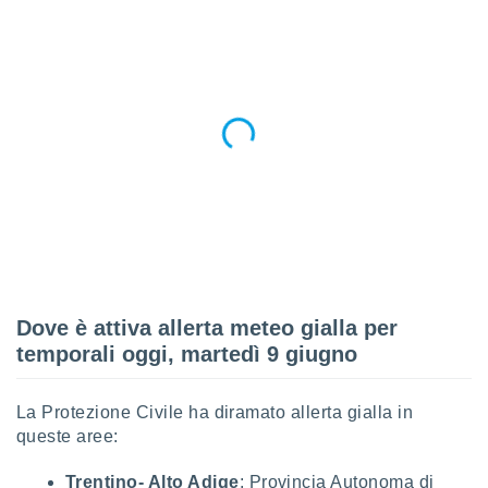
puoi
re ad
 al
ito web
et. In
aso ti
mo che
installati
okie
i per
 la
one nel
 non
utilizzati
er
Dove è attiva allerta meteo gialla per
e il
amento o
temporali oggi, martedì 9 giugno
rare
à o
i
La Protezione Civile ha diramato allerta gialla in
zzati,
queste aree:
 potrai
are
Trentino- Alto Adige
: Provincia Autonoma di