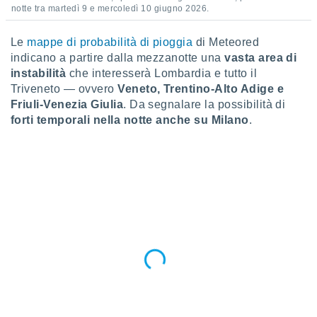
 profili
notte tra martedì 9 e mercoledì 10 giugno 2026.
lezione
cità
Le
mappe di probabilità di pioggia
di Meteored
izzata,
indicano a partire dalla mezzanotte una
vasta area di
fili per
instabilità
che interesserà Lombardia e tutto il
izzazione
Triveneto — ovvero
Veneto, Trentino-Alto Adige e
nuti,
Friuli-Venezia Giulia
. Da segnalare la possibilità di
 profili
forti temporali nella notte anche su Milano
.
lezione
uti
zzati,
 le
ni degli
 misurare
zioni dei
,
ere il
so
he o la
ione di
enienti
diverse,