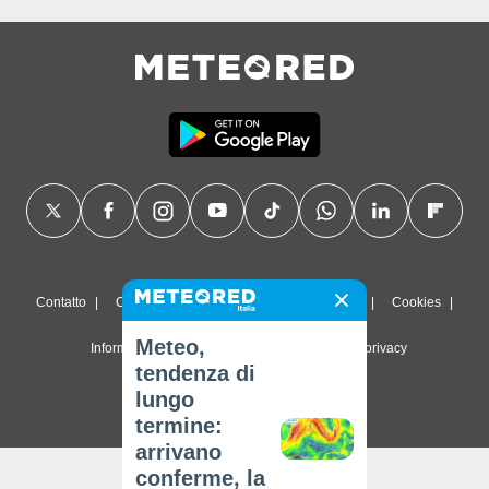
Contatto
Chi siamo
FAQ
Termini di utilizzo
Cookies
Meteo,
Informativa sulla privacy
Impostazioni sulla privacy
tendenza di
© 2026 Meteored. Tutti i diritti riservati
lungo
termine:
arrivano
conferme, la