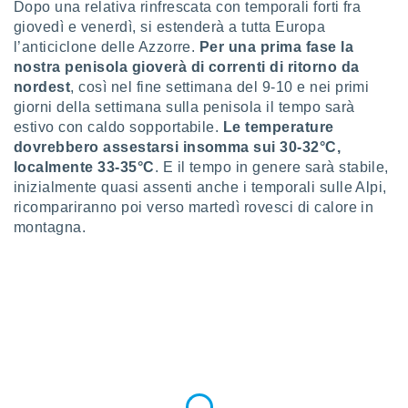
Dopo una relativa rinfrescata con temporali forti fra
re e
giovedì e venerdì, si estenderà a tutta Europa
e i
l’anticiclone delle Azzorre.
Per una prima fase la
tilizzare
nostra penisola gioverà di correnti di ritorno da
ati per la
e dei
nordest
, così nel fine settimana del 9-10 e nei primi
.
giorni della settimana sulla penisola il tempo sarà
estivo con caldo sopportabile.
Le temperature
dovrebbero assestarsi insomma sui 30-32°C,
izzazione
localmente 33-35°C
. E il tempo in genere sarà stabile,
azione
inizialmente quasi assenti anche i temporali sulle Alpi,
o la
ricompariranno poi verso martedì rovesci di calore in
e del
montagna.
vo,
à e
i
zzati,
one delle
ni dei
 e degli
 ricerche
ico,
di