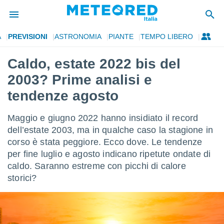
A
PREVISIONI
ASTRONOMIA
PIANTE
TEMPO LIBERO
tiva
rivacy
Caldo, estate 2022 bis del
ti di
2003? Prime analisi e
net
net)
tendenze agosto
i
 da
Maggio e giugno 2022 hanno insidiato il record
nisti per
 che le
dell’estate 2003, ma in qualche caso la stagione in
ioni
corso è stata peggiore. Ecco dove. Le tendenze
iano di
per fine luglio e agosto indicano ripetute ondate di
È
caldo. Saranno estreme con picchi di calore
 a
storici?
ito Web
do le
opzioni:
 i