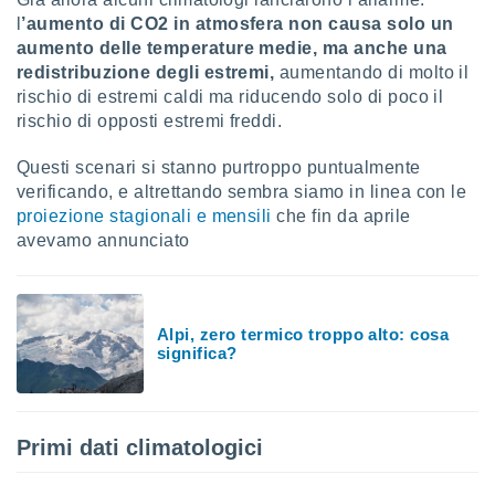
l
’aumento di CO2 in atmosfera non causa solo un
sui cookie
aumento delle temperature medie, ma anche una
e il tuo
redistribuzione degli estremi,
aumentando di molto il
 in
rischio di estremi caldi ma riducendo solo di poco il
rischio di opposti estremi freddi.
o
 il
Questi scenari si stanno purtroppo puntualmente
azioni
verificando, e altrettando sembra siamo in linea con le
kie
proiezione stagionali e mensili
che fin da aprile
re
avevamo annunciato
le a piè
 del
to web.
Alpi, zero termico troppo alto: cosa
significa?
ATIVA,
e
gie
i cookie
Primi dati climatologici
ccetti
zione dei