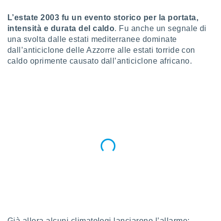
a", è
L’estate 2003 fu un evento storico per la portata,
al sito
intensità e durata del caldo
. Fu anche un segnale di
ettando
una svolta dalle estati mediterranee dominate
zione di
dall’anticiclone delle Azzorre alle estati torride con
okie,
dei nostri
caldo oprimente causato dall’anticiclone africano.
che ci
no di
 e
e il
amento
 Web,
i
re un
pecifico
arti la
à o
i
zzati
 di esso.
sultare
oni nella
Già allora alcuni climatologi lanciarono l’allarme: