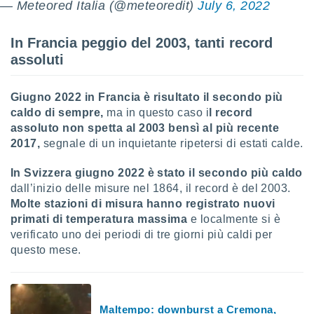
— Meteored Italia (@meteoredit)
July 6, 2022
ioni
" o
tra
sui cookie
In Francia peggio del 2003, tanti record
o sito
assoluti
nostri
Giugno 2022 in Francia è risultato il secondo più
caldo di sempre,
ma in questo caso i
l record
mo il
assoluto non spetta al 2003 bensì al più recente
te
ento dei
2017,
segnale di un inquietante ripetersi di estati calde.
In Svizzera giugno 2022 è stato il secondo più caldo
re
ioni su
dall’inizio delle misure nel 1864, il record è del 2003.
vo e/o
Molte stazioni di misura hanno registrato nuovi
i,
primati di temperatura massima
e localmente si è
 dati
verificato uno dei periodi di tre giorni più caldi per
er la
questo mese.
 della
à, creare
r la
à
izzata,
Maltempo: downburst a Cremona,