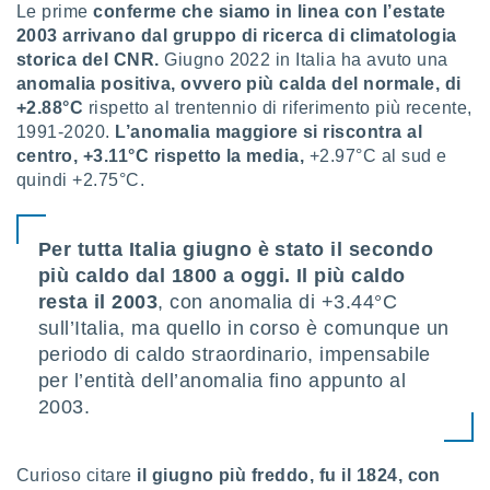
Le prime
conferme che siamo in linea con l’estate
puoi
2003 arrivano dal gruppo di ricerca di climatologia
re ad
 al
storica del CNR.
Giugno 2022 in Italia ha avuto una
ito web
anomalia positiva, ovvero più calda del normale, di
et. In
+2.88°C
rispetto al trentennio di riferimento più recente,
aso ti
1991-2020.
L’anomalia maggiore si riscontra al
mo che
centro, +3.11°C rispetto la media,
+2.97°C al sud e
installati
quindi +2.75°C.
okie
i per
 la
one nel
Per tutta Italia giugno è stato il secondo
 non
più caldo dal 1800 a oggi. Il più caldo
utilizzati
resta il 2003
, con anomalia di +3.44°C
er
sull’Italia, ma quello in corso è comunque un
e il
amento o
periodo di caldo straordinario, impensabile
rare
per l’entità dell’anomalia fino appunto al
à o
2003.
i
zzati,
 potrai
are
Curioso citare
il giugno più freddo, fu il 1824, con