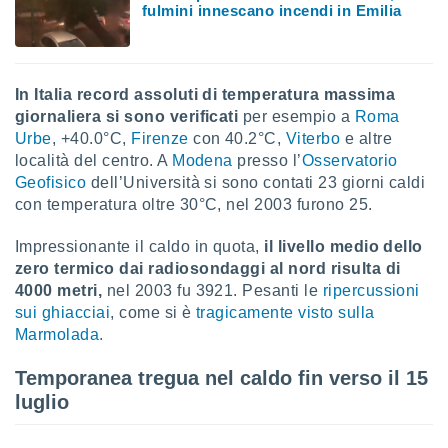
 profili
fulmini innescano incendi in Emilia
lezione
cità
izzata,
fili per
In Italia record assoluti di temperatura massima
giornaliera si sono verificati
per esempio a
Roma
izzazione
Urbe
, +40.0°C,
Firenze
con 40.2°C,
Viterbo
e altre
nuti,
località del centro. A
Modena
presso l’
Osservatorio
 profili
lezione
Geofisico
dell’Università si sono contati 23 giorni caldi
uti
con temperatura oltre 30°C, nel 2003 furono 25.
zzati,
 le
Impressionante il caldo in quota,
il livello medio dello
ni degli
zero termico dai radiosondaggi al nord risulta di
 misurare
4000 metri,
nel 2003 fu 3921. Pesanti le
ripercussioni
zioni dei
sui ghiacciai
, come si è
tragicamente visto sulla
,
ere il
Marmolada.
so
Temporanea tregua nel caldo fin verso il 15
he o la
luglio
ione di
enienti
diverse,