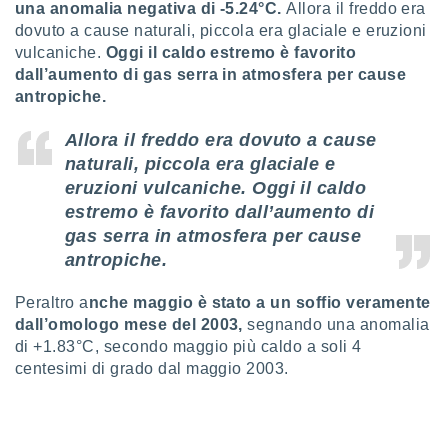
ioni
una anomalia negativa di -5.24°C.
Allora il freddo era
e
dovuto a cause naturali, piccola era glaciale e eruzioni
à non
vulcaniche.
Oggi il caldo estremo è favorito
izzata.
dall’aumento di gas serra in atmosfera per cause
utare
antropiche.
zione dei
 al
Allora il freddo era dovuto a cause
ito Web
naturali, piccola era glaciale e
questo
eruzioni vulcaniche. Oggi il caldo
ento
estremo è favorito dall’aumento di
 il
gas serra in atmosfera per cause
antropiche.
o
, noi e i
Peraltro a
nche maggio è stato a un soffio veramente
rtner
dall’omologo mese del 2003,
segnando una anomalia
mo
di +1.83°C, secondo maggio più caldo a soli 4
centesimi di grado dal maggio 2003.
tori
o
e simili
viare,