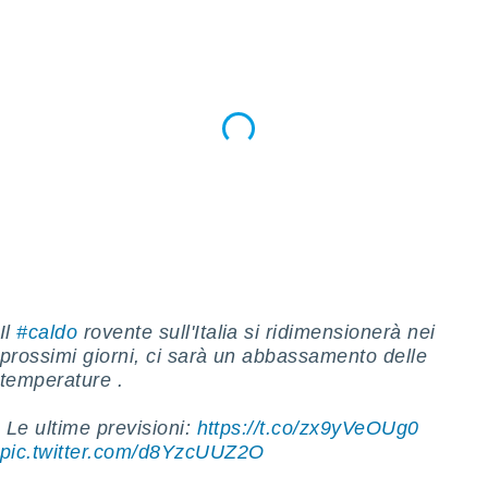
 e
ati
 quali la
a su
ito web,
IP e
tori di
Alcuni
ro
 tuoi dati
 sulla
un
e
, al quale
rti. Per
Il
#caldo
rovente sull'Italia si ridimensionerà nei
puoi
prossimi giorni, ci sarà un abbassamento delle
il tuo
o o
temperature ️️.
l
nto dei
️ Le ultime previsioni:
https://t.co/zx9yVeOUg0
ualsiasi
pic.twitter.com/d8YzcUUZ2O
 facendo