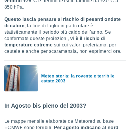
vedono +25°C
e perfino le isole lambite da +30°C a
850 hPa.
Questo lascia pensare al rischio di pesanti ondate
di calore,
la fine di luglio in particolare è
statisticamente il periodo più caldo dell’anno. Se
confermate queste proiezioni,
vi è il rischio di
temperature estreme
sui cui valori preferiamo, per
cautela e anche per scaramanzia, non esprimerci ora.
Meteo storia: la rovente e terribile
estate 2003
In Agosto bis pieno del 2003?
Le mappe mensile elaborate da Meteored su base
ECMWF sono terribili.
Per agosto indicano al nord