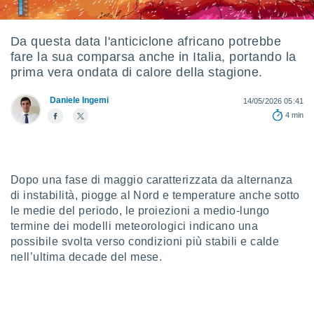
e
amente
Da questa data l'anticiclone africano potrebbe
fare la sua comparsa anche in Italia, portando la
cità
prima vera ondata di calore della stagione.
izzata,
ACCETTA
ulle
Daniele Ingemi
14/05/2026 05:41
E
ioni
4 min
CONTINUA
tramite
e simili,
IMPOSTAZIONI
nte di
e la
Dopo una fase di maggio caratterizzata da alternanza
tività per
di instabilità, piogge al Nord e temperature anche sotto
re a
le medie del periodo, le proiezioni a medio-lungo
ontenuti
termine dei modelli meteorologici indicano una
ti
possibile svolta verso condizioni più stabili e calde
 di
nell’ultima decade del mese.
senza
sto.
clic sul
 "Accetta