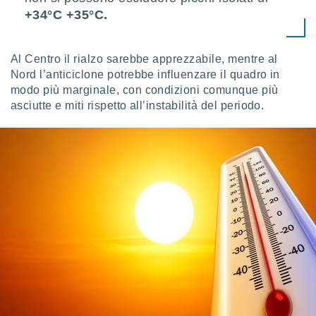
ioni
+34°C +35°C.
e
à non
izzata.
utare
Al Centro il rialzo sarebbe apprezzabile, mentre al
zione dei
Nord l’anticiclone potrebbe influenzare il quadro in
modo più marginale, con condizioni comunque più
 al
asciutte e miti rispetto all’instabilità del periodo.
ito Web
questo
ento
 il
o
, noi e i
rtner
mo
tori
o
e simili
viare,