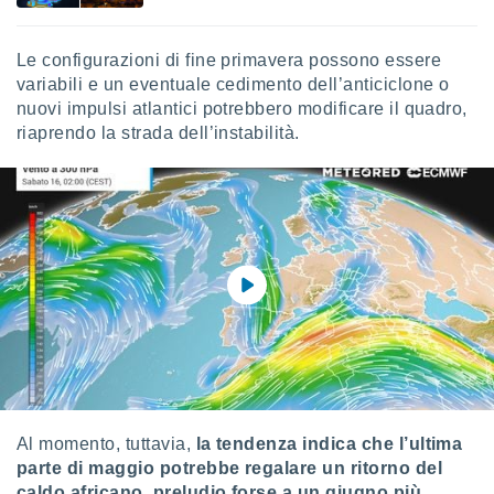
 profili
lezione
cità
Le configurazioni di fine primavera possono essere
izzata,
variabili e un eventuale cedimento dell’anticiclone o
fili per
nuovi impulsi atlantici potrebbero modificare il quadro,
riaprendo la strada dell’instabilità.
izzazione
nuti,
 profili
lezione
uti
zzati,
 le
ni degli
 misurare
zioni dei
,
ere il
so
he o la
Al momento, tuttavia,
la tendenza indica che l’ultima
ione di
parte di maggio potrebbe regalare un ritorno del
enienti
caldo africano, preludio forse a un giugno più
diverse,