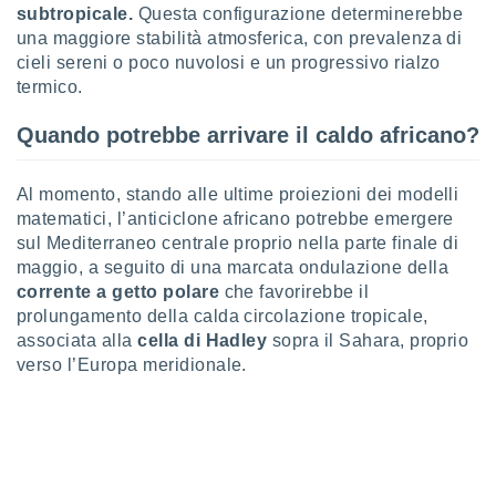
subtropicale.
Questa configurazione determinerebbe
sui cookie
una maggiore stabilità atmosferica, con prevalenza di
e il tuo
cieli sereni o poco nuvolosi e un progressivo rialzo
 in
termico.
o
Quando potrebbe arrivare il caldo africano?
 il
azioni
Al momento, stando alle ultime proiezioni dei modelli
kie
matematici, l’anticiclone africano potrebbe emergere
re
sul Mediterraneo centrale proprio nella parte finale di
le a piè
maggio, a seguito di una marcata ondulazione della
 del
to web.
corrente a getto polare
che favorirebbe il
prolungamento della calda circolazione tropicale,
associata alla
cella di Hadley
sopra il Sahara, proprio
ATIVA,
verso l’Europa meridionale.
e
gie
i cookie
ccetti
zione dei