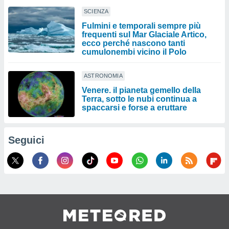
SCIENZA
Fulmini e temporali sempre più
frequenti sul Mar Glaciale Artico,
ecco perché nascono tanti
cumulonembi vicino il Polo
ASTRONOMIA
Venere. il pianeta gemello della
Terra, sotto le nubi continua a
spaccarsi e forse a eruttare
Seguici