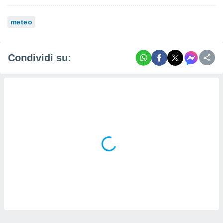
i nostri
meteo
artner
Condividi su: