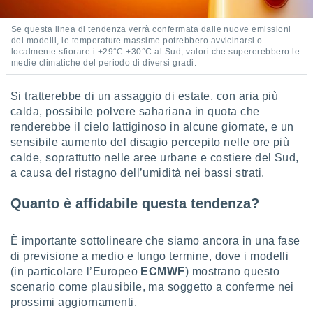
 e
ati
 quali la
Se questa linea di tendenza verrà confermata dalle nuove emissioni
dei modelli, le temperature massime potrebbero avvicinarsi o
a su
localmente sfiorare i +29°C +30°C al Sud, valori che supererebbero le
ito web,
medie climatiche del periodo di diversi gradi.
IP e
tori di
Alcuni
Si tratterebbe di un assaggio di estate, con aria più
calda, possibile polvere sahariana in quota che
ro
renderebbe il cielo lattiginoso in alcune giornate, e un
 tuoi dati
sensibile aumento del disagio percepito nelle ore più
 sulla
calde, soprattutto nelle aree urbane e costiere del Sud,
un
a causa del ristagno dell’umidità nei bassi strati.
e
, al quale
Quanto è affidabile questa tendenza?
rti. Per
puoi
il tuo
È importante sottolineare che siamo ancora in una fase
o o
l
di previsione a medio e lungo termine, dove i modelli
nto dei
(in particolare l’Europeo
ECMWF
) mostrano questo
ualsiasi
scenario come plausibile, ma soggetto a conferme nei
 facendo
prossimi aggiornamenti.