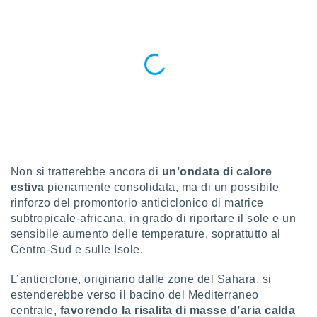
a", è
al sito
ettando
zione di
okie,
dei nostri
che ci
no di
 e
e il
amento
 Web,
Non si tratterebbe ancora di
un’ondata di calore
i
estiva
pienamente consolidata, ma di un possibile
re un
rinforzo del promontorio anticiclonico di matrice
pecifico
subtropicale-africana, in grado di riportare il sole e un
arti la
à o
sensibile aumento delle temperature, soprattutto al
i
Centro-Sud e sulle Isole.
zzati
 di esso.
L’anticiclone, originario dalle zone del Sahara, si
sultare
estenderebbe verso il bacino del Mediterraneo
centrale,
favorendo la risalita di masse d’aria calda
oni nella