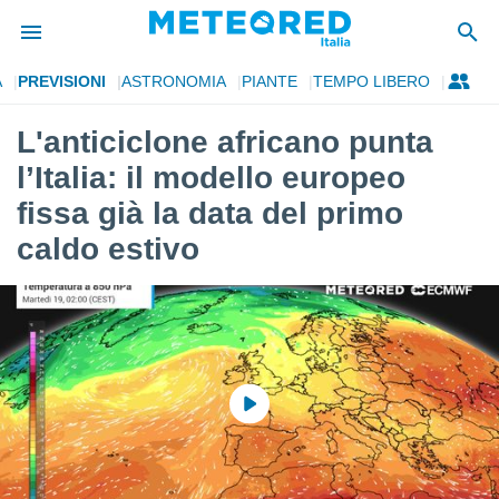
A
PREVISIONI
ASTRONOMIA
PIANTE
TEMPO LIBERO
tiva
rivacy
L'anticiclone africano punta
ti di
l’Italia: il modello europeo
net
net)
fissa già la data del primo
i
caldo estivo
 da
nisti per
 che le
ioni
iano di
È
 a
ito Web
do le
opzioni:
 i