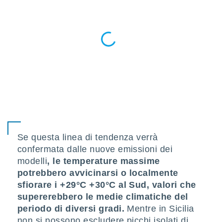
puoi
re ad
 al
ito web
et. In
aso ti
mo che
installati
okie
i per
 la
one nel
 non
utilizzati
Se questa linea di tendenza verrà
er
e il
confermata dalle nuove emissioni dei
amento o
modelli
, le temperature massime
rare
potrebbero avvicinarsi o localmente
à o
sfiorare i +29°C +30°C al Sud, valori che
i
zzati,
supererebbero le medie climatiche del
 potrai
periodo di diversi gradi.
Mentre in Sicilia
are
non si possono escludere picchi isolati di