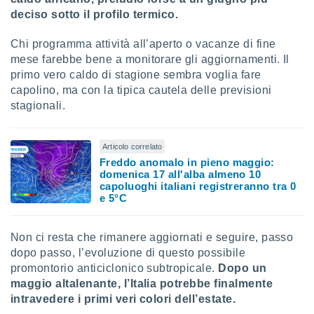
re e
deciso sotto il profilo termico.
e i
tilizzare
Chi programma attività all’aperto o vacanze di fine
ati per la
mese farebbe bene a monitorare gli aggiornamenti. Il
e dei
primo vero caldo di stagione sembra voglia fare
.
capolino, ma con la tipica cautela delle previsioni
stagionali.
izzazione
azione
Articolo correlato
o la
Freddo anomalo in pieno maggio:
e del
domenica 17 all'alba almeno 10
vo,
capoluoghi italiani registreranno tra 0
à e
e 5°C
i
zzati,
one delle
Non ci resta che rimanere aggiornati e seguire, passo
ni dei
dopo passo, l’evoluzione di questo possibile
 e degli
promontorio anticiclonico subtropicale.
Dopo un
 ricerche
maggio altalenante, l’Italia potrebbe finalmente
ico,
intravedere i primi veri colori dell’estate.
di