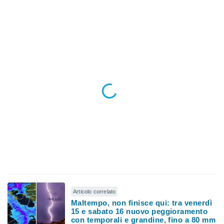
ioni
" o
tra
sui cookie
o sito
nostri
mo il
te
ento dei
re
ioni su
vo e/o
i,
 dati
er la
 della
à, creare
Articolo correlato
r la
Maltempo, non finisce qui: tra venerdì
à
15 e sabato 16 nuovo peggioramento
con temporali e grandine, fino a 80 mm
izzata,