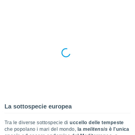
puoi
re ad
 al
ito web
et. In
aso ti
mo che
installati
okie
i per
 la
one nel
 non
utilizzati
er
e il
amento o
rare
La sottospecie europea
à o
i
zzati,
Tra le diverse sottospecie di
uccello delle tempeste
 potrai
che popolano i mari del mondo,
la
melitensis
è l'unica
are