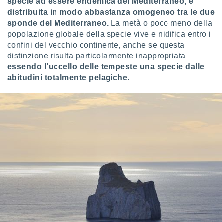
specie ad essere endemica del Mediterraneo, e
ioni
e
distribuita in modo abbastanza omogeneo tra le due
à non
sponde del Mediterraneo.
La metà o poco meno della
izzata.
popolazione globale della specie vive e nidifica entro i
utare
confini del vecchio continente, anche se questa
zione dei
distinzione risulta particolarmente inappropriata
essendo
l’uccello delle tempeste una specie dalle
 al
ito Web
abitudini totalmente pelagiche
.
questo
ento
 il
o
, noi e i
rtner
mo
tori
o
e simili
viare,