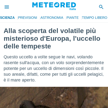
SCIENZA
PREVISIONI
ASTRONOMIA
PIANTE
TEMPO LIBERO
tiva
rivacy
Alla scoperta del volatile più
ti di
misterioso d'Europa, l'uccello
net
net)
delle tempeste
i
 da
Questo uccello a volte segue le navi, volando
nisti per
 che le
rasente sull'acqua, con un volo sorprendentemente
ioni
potente per un uccello di dimensioni così piccole. Il
iano di
suo areale, difatti, come per tutti gli uccelli pelagici,
È
è il mare aperto.
 a
ito Web
do le
opzioni:
 i