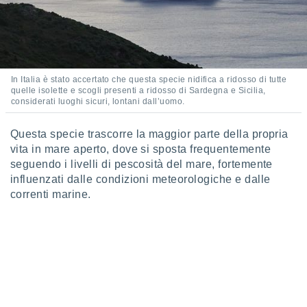
 e
ati
 quali la
a su
ito web,
IP e
In Italia è stato accertato che questa specie nidifica a ridosso di tutte
tori di
quelle isolette e scogli presenti a ridosso di Sardegna e Sicilia,
Alcuni
considerati luoghi sicuri, lontani dall’uomo.
ro
 tuoi dati
Questa specie trascorre la maggior parte della propria
 sulla
vita in mare aperto, dove si sposta frequentemente
un
seguendo i livelli di pescosità del mare, fortemente
e
influenzati dalle condizioni meteorologiche e dalle
, al quale
correnti marine.
rti. Per
puoi
il tuo
o o
l
nto dei
ualsiasi
 facendo