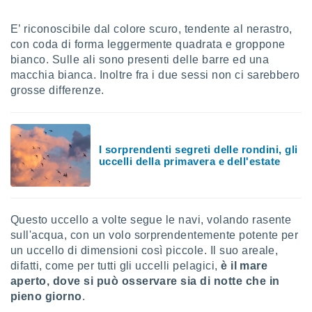
sui cookie
E’ riconoscibile dal colore scuro, tendente al nerastro,
e il tuo
con coda di forma leggermente quadrata e groppone
 in
bianco. Sulle ali sono presenti delle barre ed una
macchia bianca. Inoltre fra i due sessi non ci sarebbero
o
 il
grosse differenze.
azioni
kie
re
I sorprendenti segreti delle rondini, gli
le a piè
uccelli della primavera e dell'estate
 del
to web.
Questo uccello a volte segue le navi, volando rasente
ATIVA,
sull'acqua, con un volo sorprendentemente potente per
e
un uccello di dimensioni così piccole. Il suo areale,
gie
difatti, come per tutti gli uccelli pelagici,
è il mare
i cookie
aperto, dove si può osservare sia di notte che in
ccetti
pieno giorno
.
zione dei