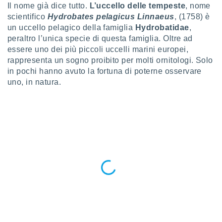
a", è
Il nome già dice tutto.
L’uccello delle tempeste
, nome
scientifico
Hydrobates pelagicus Linnaeus
, (1758) è
al sito
un uccello pelagico della famiglia
Hydrobatidae
,
ettando
peraltro l’unica specie di questa famiglia. Oltre ad
zione di
essere uno dei più piccoli uccelli marini europei,
okie,
dei nostri
rappresenta un sogno proibito per molti ornitologi. Solo
che ci
in pochi hanno avuto la fortuna di poterne osservare
no di
uno, in natura.
 e
e il
amento
 Web,
i
re un
pecifico
arti la
à o
i
zzati
 di esso.
sultare
oni nella