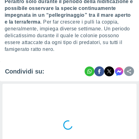
Peraltro solo durante il periodo della nidificazione è
re e
possibile osservare la specie continuamente
e i
impegnata in un “pellegrinaggio” tra il mare aperto
tilizzare
e la terraferma
. Per far crescere i pulli la coppia,
ati per la
generalmente, impiega diverse settimane. Un periodo
e dei
.
delicatissimo durante il quale le colonie possono
essere attaccate da ogni tipo di predatori, su tutti il
famigerato ratto nero.
izzazione
azione
o la
Condividi su:
e del
vo,
à e
i
zzati,
one delle
ni dei
 e degli
 ricerche
ico,
di