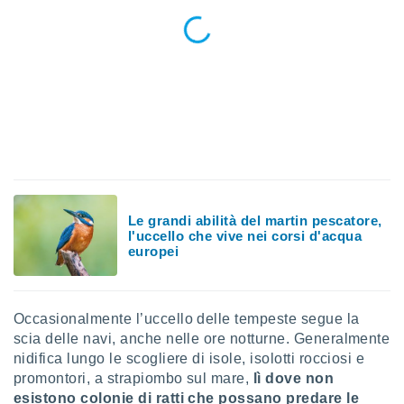
ioni
" o
tra
sui cookie
o sito
nostri
mo il
te
ento dei
Le grandi abilità del martin pescatore,
re
l'uccello che vive nei corsi d'acqua
ioni su
europei
vo e/o
i,
 dati
er la
Occasionalmente l’uccello delle tempeste segue la
 della
scia delle navi, anche nelle ore notturne. Generalmente
à, creare
nidifica lungo le scogliere di isole, isolotti rocciosi e
r la
promontori, a strapiombo sul mare,
lì dove non
à
izzata,
esistono colonie di ratti che possano predare le