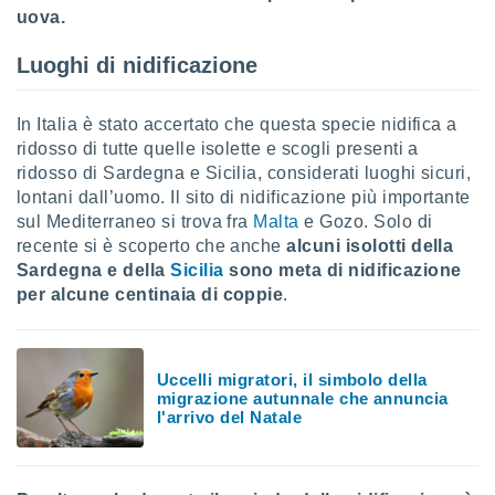
 profili
uova.
lezione
cità
Luoghi di nidificazione
izzata,
fili per
In Italia è stato accertato che questa specie nidifica a
izzazione
ridosso di tutte quelle isolette e scogli presenti a
nuti,
ridosso di Sardegna e Sicilia, considerati luoghi sicuri,
 profili
lontani dall’uomo. Il sito di nidificazione più importante
lezione
uti
sul Mediterraneo si trova fra
Malta
e Gozo. Solo di
zzati,
recente si è scoperto che anche
alcuni isolotti della
 le
Sardegna e della
Sicilia
sono meta di nidificazione
ni degli
per alcune centinaia di coppie
.
 misurare
zioni dei
,
ere il
Uccelli migratori, il simbolo della
migrazione autunnale che annuncia
so
l'arrivo del Natale
he o la
ione di
enienti
diverse,