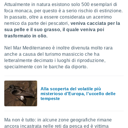
Attualmente in natura esistono solo 500 esemplari di
re e
e i
foca monaca, per questo è a serio rischio di estinzione.
tilizzare
In passato, oltre a essere considerata un acerrimo
ati per la
nemico da parte dei pescatori,
veniva cacciata per la
e dei
sua pelle e il suo grasso, il quale veniva poi
.
trasformato in olio.
izzazione
Nel Mar Mediterraneo è inoltre divenuta molto rara
anche a causa del turismo massiccio che ha
azione
letteralmente decimato i luoghi di riproduzione,
o la
specialmente con le barche da diporto.
e del
vo,
à e
i
Alla scoperta del volatile più
zzati,
misterioso d'Europa, l'uccello delle
one delle
tempeste
ni dei
 e degli
 ricerche
ico,
Ma non è tutto: in alcune zone geografiche rimane
di
ancora incastrata nelle reti da pesca ed è vittima