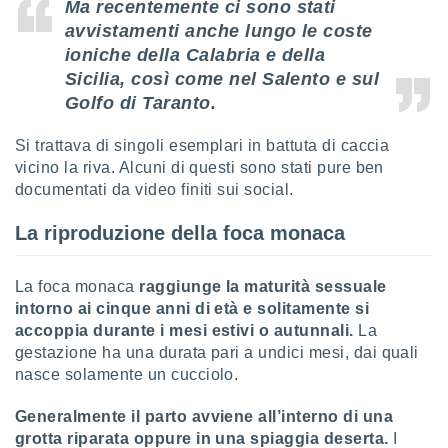
 e
Ma recentemente ci sono stati
ati
avvistamenti anche lungo le coste
 quali la
ioniche della Calabria e della
a su
Sicilia, così come nel Salento e sul
ito web,
IP e
Golfo di Taranto.
tori di
Alcuni
Si trattava di singoli esemplari in battuta di caccia
vicino la riva. Alcuni di questi sono stati pure ben
ro
documentati da video finiti sui social.
 tuoi dati
 sulla
La riproduzione della foca monaca
un
e
, al quale
La foca monaca
raggiunge la maturità sessuale
rti. Per
puoi
intorno ai cinque anni di età e solitamente si
il tuo
accoppia durante i mesi estivi o autunnali.
La
o o
gestazione ha una durata pari a undici mesi, dai quali
l
nasce solamente un cucciolo.
nto dei
ualsiasi
Generalmente il parto avviene all’interno di una
 facendo
grotta riparata oppure in una spiaggia deserta.
I