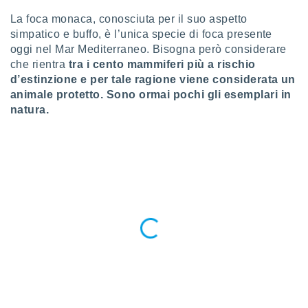
a", è
La foca monaca, conosciuta per il suo aspetto
al sito
simpatico e buffo, è l’unica specie di foca presente
ettando
oggi nel Mar Mediterraneo. Bisogna però considerare
zione di
che rientra
tra i cento mammiferi più a rischio
okie,
d’estinzione e per tale ragione viene considerata un
dei nostri
animale protetto. Sono ormai pochi gli esemplari in
che ci
no di
natura.
 e
e il
amento
 Web,
i
re un
pecifico
arti la
à o
i
zzati
 di esso.
sultare
oni nella