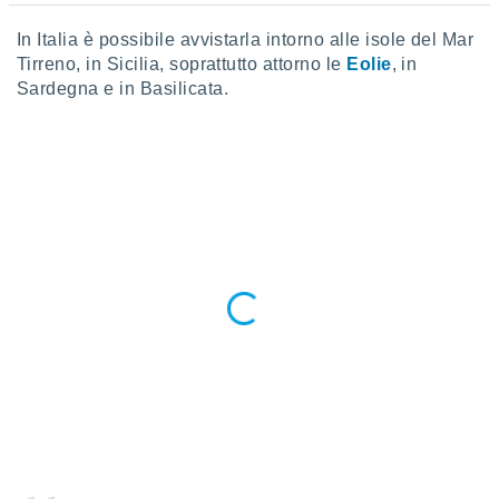
ioni
e
In Italia è possibile avvistarla intorno alle isole del Mar
à non
Tirreno, in Sicilia, soprattutto attorno le
Eolie
, in
izzata.
utare
Sardegna e in Basilicata.
zione dei
 al
ito Web
questo
ento
 il
o
, noi e i
rtner
mo
tori
o
e simili
viare,