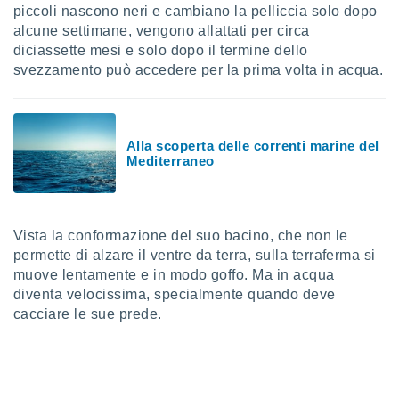
ioni
piccoli nascono neri e cambiano la pelliccia solo dopo
" o
tra
alcune settimane, vengono allattati per circa
sui cookie
diciassette mesi e solo dopo il termine dello
o sito
svezzamento può accedere per la prima volta in acqua.
nostri
Alla scoperta delle correnti marine del
mo il
Mediterraneo
te
ento dei
re
Vista la conformazione del suo bacino, che non le
ioni su
permette di alzare il ventre da terra, sulla terraferma si
vo e/o
i,
muove lentamente e in modo goffo. Ma in acqua
 dati
diventa velocissima, specialmente quando deve
er la
cacciare le sue prede.
 della
à, creare
r la
à
izzata,