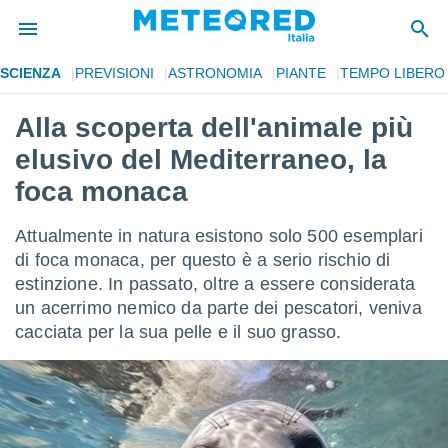
SCIENZA
PREVISIONI
ASTRONOMIA
PIANTE
TEMPO LIBERO
tiva
rivacy
Alla scoperta dell'animale più
ti di
elusivo del Mediterraneo, la
net
net)
foca monaca
i
 da
Attualmente in natura esistono solo 500 esemplari
nisti per
 che le
di foca monaca, per questo è a serio rischio di
ioni
estinzione. In passato, oltre a essere considerata
iano di
un acerrimo nemico da parte dei pescatori, veniva
È
cacciata per la sua pelle e il suo grasso.
 a
ito Web
do le
opzioni:
 i