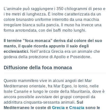
sui cookie
L’animale può raggiungere i 350 chilogrammi di peso e
e il tuo
i tre metri di lunghezza. È inoltre caratterizzata da un
 in
colore brunastro uniforme interrotto da una macchia
irregolare bianca sulla pancia. Il muso ha invece una
o
forma arrotondata, con dei baffi molto lunghi.
 il
Il termine “foca monaca” deriva dal colore del suo
azioni
kie
manto, il quale ricorda appunto il saio degli
re
ecclesiastici.
Nell’antica Grecia era un animale che
le a piè
godeva della protezione di Apollo e Poseidone.
 del
to web.
Diffusione della foca monaca
ATIVA,
Questo mammifero vive in alcuni angoli del Mar
Mediterraneo orientale, fra Mar Egeo, lo Ionio, nelle
e
Isole Canarie e lungo le coste della Mauritania, dove è
gie
ancora possibile avvistare dei gruppi composti da
i cookie
addirittura cinquanta-sessanta animali.
Sul
ccetti
Mediterraneo le coste di
Grecia
e
Croazia
sono le
zione dei