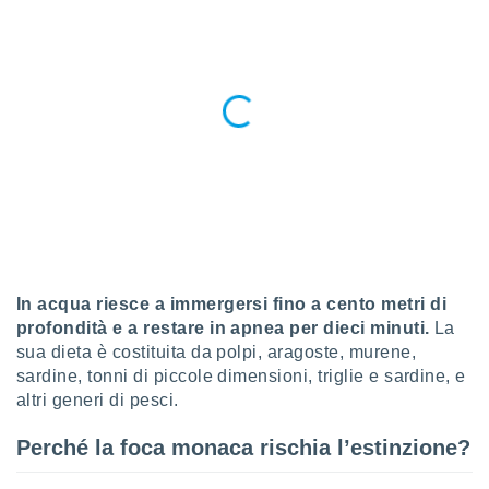
 profili
lezione
cità
izzata,
fili per
izzazione
nuti,
 profili
lezione
uti
zzati,
 le
ni degli
 misurare
In acqua riesce a immergersi fino a cento metri di
zioni dei
profondità e a restare in apnea per dieci minuti.
La
,
sua dieta è costituita da polpi, aragoste, murene,
ere il
sardine, tonni di piccole dimensioni, triglie e sardine, e
altri generi di pesci.
so
he o la
Perché la foca monaca rischia l’estinzione?
ione di
enienti
diverse,