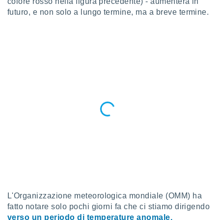
colore rosso nella figura precedente) - aumenterà in
re e
futuro, e non solo a lungo termine, ma a breve termine.
e i
tilizzare
ati per la
e dei
.
izzazione
azione
o la
e del
vo,
à e
i
zzati,
one delle
ni dei
 e degli
 ricerche
L'Organizzazione meteorologica mondiale (OMM) ha
ico,
fatto notare solo pochi giorni fa che ci stiamo dirigendo
di
verso un periodo di temperature anomale,