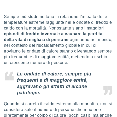
sui cookie
e il tuo
Sempre più studi mettono in relazione l'impatto delle
 in
temperature estreme raggiunte nelle ondate di freddo e
caldo con la mortalità. Nonostante siano i maggiori
o
 il
episodi di freddo invernale a causare la perdita
della vita di migliaia di persone
ogni anno nel mondo,
azioni
nel contesto del riscaldamento globale in cui ci
kie
troviamo le ondate di calore stanno diventando sempre
re
più frequenti e di maggiore entità, mettendo a rischio
le a piè
un crescente numero di persone.
 del
to web.
Le ondate di calore, sempre più
frequenti e di maggiore entità,
ATIVA,
aggravano gli effetti di alcune
patologie.
e
gie
i cookie
Quando si correla il caldo estremo alla mortalità, non si
considera solo il numero di persone che muoiono
ccetti
direttamente per colpo di calore (pochi casi), ma anche
zione dei