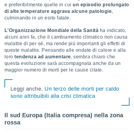
puoi
e preferibilmente quelle in cui
un episodio prolungato
re ad
di alte temperature aggrava alcune patologie
,
 al
culminando in un esito fatale.
ito web
et. In
L'Organizzazione Mondiale della Sanità
ha indicato,
aso ti
alcuni anni fa, che il cambiamento climatico non causa
mo che
malattie di per sé, ma rende più importanti gli effetti di
installati
okie
queste malattie. Pensando alle ondate di calore e alla
i per
loro
tendenza ad aumentare
, sembra chiaro che
 la
questa evoluzione sarà accompagnata anche da un
one nel
maggior numero di morti per le cause citate.
 non
utilizzati
er
Leggi anche.
Un terzo delle morti per caldo
e il
amento o
sono attribuibili alla crisi climatica
rare
à o
i
Il sud Europa (Italia compresa) nella zona
zzati,
rossa
 potrai
are