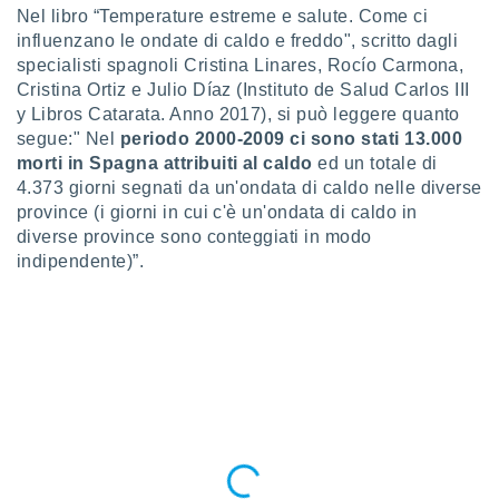
ioni
Nel libro “Temperature estreme e salute. Come ci
e
influenzano le ondate di caldo e freddo", scritto dagli
à non
specialisti spagnoli Cristina Linares, Rocío Carmona,
izzata.
utare
Cristina Ortiz e Julio Díaz (Instituto de Salud Carlos III
zione dei
y Libros Catarata. Anno 2017), si può leggere quanto
segue:" Nel
periodo 2000-2009 ci sono stati 13.000
 al
morti in Spagna attribuiti al caldo
ed un totale di
ito Web
4.373 giorni segnati da un'ondata di caldo nelle diverse
questo
province (i giorni in cui c'è un'ondata di caldo in
ento
 il
diverse province sono conteggiati in modo
indipendente)”.
o
, noi e i
rtner
mo
tori
o
e simili
viare,