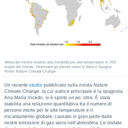
ioni
" o
tra
sui cookie
o sito
nostri
mo il
te
ento dei
Stima del rischio relativo alla mortalità per alte temperature in 700
luoghi del mondo. Osservare gli elevati valori in Italia e Spagna.
re
Fonte: Nature Climate Change.
ioni su
vo e/o
Un recente
studio
pubblicato sulla rivista
Nature
i,
Climate Change
, la cui autrice principale è la spagnola
 dati
Ana María Vicedo, si è spinto un po' oltre. È stata
er la
 della
stabilita una relazione quantitativa tra il numero di
à, creare
persone morte per le alte temperature e il
r la
riscaldamento globale, causato in gran parte dalle
à
nostre emissioni di gas serra nell'atmosfera. Le ondate
izzata,