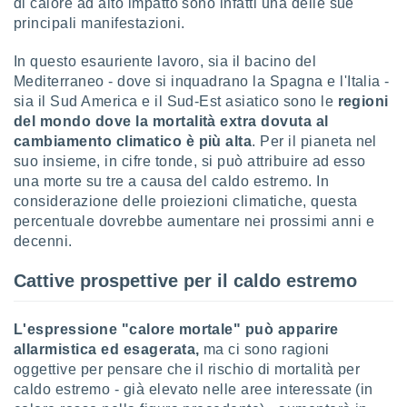
di calore ad alto impatto sono infatti una delle sue
 profili
principali manifestazioni.
lezione
cità
izzata,
In questo esauriente lavoro, sia il bacino del
fili per
Mediterraneo - dove si inquadrano la Spagna e l'Italia -
sia il Sud America e il Sud-Est asiatico sono le
regioni
izzazione
del mondo dove la mortalità extra dovuta al
nuti,
cambiamento climatico è più alta
. Per il pianeta nel
 profili
suo insieme, in cifre tonde, si può attribuire ad esso
lezione
una morte su tre a causa del caldo estremo. In
uti
zzati,
considerazione delle proiezioni climatiche, questa
 le
percentuale dovrebbe aumentare nei prossimi anni e
ni degli
decenni.
 misurare
zioni dei
Cattive prospettive per il caldo estremo
,
ere il
L'espressione "calore mortale" può apparire
so
allarmistica ed esagerata,
ma ci sono ragioni
he o la
oggettive per pensare che il rischio di mortalità per
ione di
enienti
caldo estremo - già elevato nelle aree interessate (in
diverse,