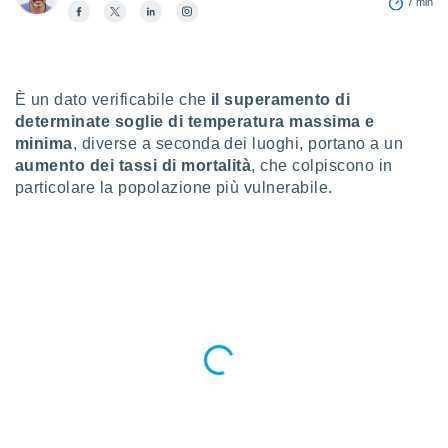
7 min
a", è
al sito
ettando
zione di
È un dato verificabile che
il superamento di
okie,
dei nostri
determinate soglie di temperatura massima e
che ci
minima
, diverse a seconda dei luoghi, portano a un
no di
aumento dei tassi di mortalità
, che colpiscono in
 e
particolare la popolazione più vulnerabile.
e il
amento
 Web,
i
re un
pecifico
arti la
à o
i
zzati
 di esso.
sultare
oni nella