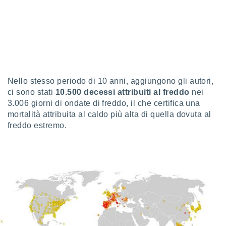
 e
ati
 quali la
a su
ito web,
IP e
tori di
Alcuni
Nello stesso periodo di 10 anni, aggiungono gli autori,
ro
ci sono stati
10.500 decessi attribuiti al freddo
nei
 tuoi dati
3.006 giorni di ondate di freddo, il che certifica una
 sulla
mortalità attribuita al caldo più alta di quella dovuta al
un
freddo estremo.
e
, al quale
rti. Per
puoi
il tuo
o o
l
nto dei
ualsiasi
 facendo