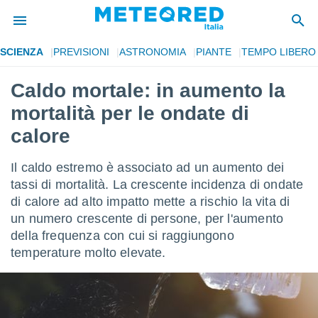
SCIENZA
PREVISIONI
ASTRONOMIA
PIANTE
TEMPO LIBERO
tiva
rivacy
Caldo mortale: in aumento la
ti di
mortalità per le ondate di
net
net)
calore
i
 da
Il caldo estremo è associato ad un aumento dei
nisti per
 che le
tassi di mortalità. La crescente incidenza di ondate
ioni
di calore ad alto impatto mette a rischio la vita di
iano di
un numero crescente di persone, per l'aumento
È
della frequenza con cui si raggiungono
 a
temperature molto elevate.
ito Web
do le
opzioni:
 i