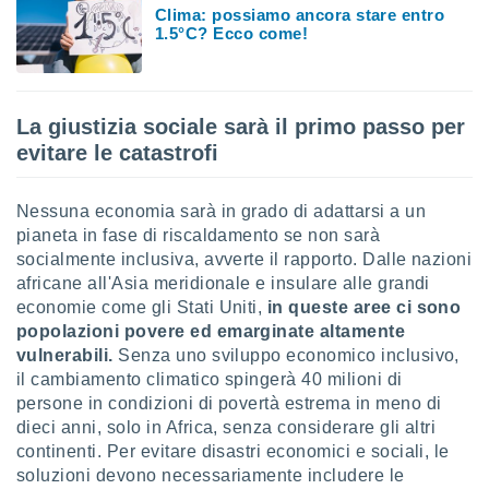
 e
Clima: possiamo ancora stare entro
ati
1.5°C? Ecco come!
 quali la
a su
ito web,
IP e
La giustizia sociale sarà il primo passo per
tori di
Alcuni
evitare le catastrofi
ro
Nessuna economia sarà in grado di adattarsi a un
 tuoi dati
 sulla
pianeta in fase di riscaldamento se non sarà
un
socialmente inclusiva, avverte il rapporto. Dalle nazioni
e
africane all'Asia meridionale e insulare alle grandi
, al quale
economie come gli Stati Uniti,
in queste aree ci sono
rti. Per
popolazioni povere ed emarginate altamente
puoi
vulnerabili.
Senza uno sviluppo economico inclusivo,
il tuo
o o
il cambiamento climatico spingerà 40 milioni di
l
persone in condizioni di povertà estrema in meno di
nto dei
dieci anni, solo in Africa, senza considerare gli altri
ualsiasi
continenti. Per evitare disastri economici e sociali, le
 facendo
soluzioni devono necessariamente includere le