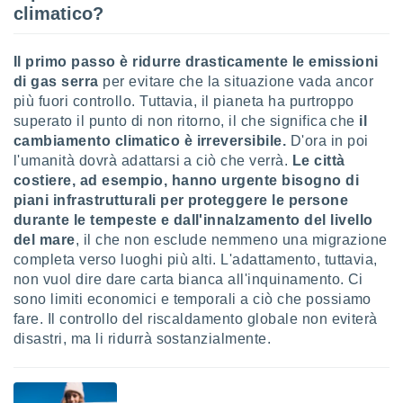
ioni
climatico?
e
à non
izzata.
Il primo passo è ridurre drasticamente le emissioni
utare
di gas serra
per evitare che la situazione vada ancor
zione dei
più fuori controllo. Tuttavia, il pianeta ha purtroppo
superato il punto di non ritorno, il che significa che
il
 al
ito Web
cambiamento climatico è irreversibile.
D'ora in poi
questo
l'umanità dovrà adattarsi a ciò che verrà.
Le città
ento
costiere, ad esempio, hanno urgente bisogno di
 il
piani infrastrutturali per proteggere le persone
durante le tempeste e dall'innalzamento del livello
del mare
, il che non esclude nemmeno una migrazione
o
completa verso luoghi più alti. L'adattamento, tuttavia,
, noi e i
non vuol dire dare carta bianca all'inquinamento. Ci
rtner
sono limiti economici e temporali a ciò che possiamo
mo
fare. Il controllo del riscaldamento globale non eviterà
tori
disastri, ma li ridurrà sostanzialmente.
o
e simili
viare,