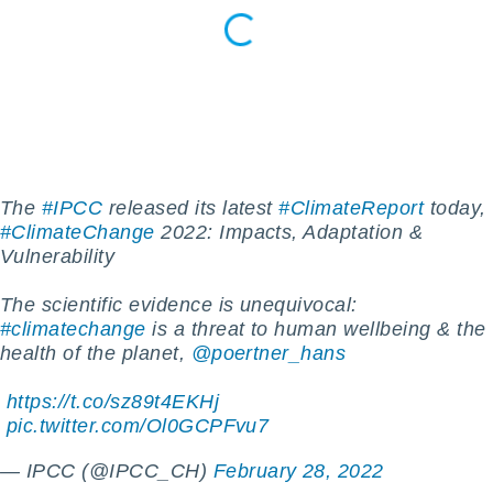
sui cookie
e il tuo
 in
o
 il
azioni
kie
The
#IPCC
released its latest
#ClimateReport
today,
re
#ClimateChange
2022: Impacts, Adaptation &
le a piè
Vulnerability
 del
to web.
The scientific evidence is unequivocal:
#climatechange
is a threat to human wellbeing & the
health of the planet,
@poertner_hans
ATIVA,
e
️
https://t.co/sz89t4EKHj
gie
️
pic.twitter.com/Ol0GCPFvu7
i cookie
ccetti
— IPCC (@IPCC_CH)
February 28, 2022
zione dei