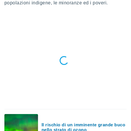
popolazioni indigene, le minoranze ed i poveri.
ioni
" o
tra
sui cookie
o sito
nostri
mo il
te
ento dei
re
ioni su
vo e/o
i,
 dati
er la
 della
à, creare
r la
à
Il rischio di un imminente grande buco
izzata,
nello strato di ozono