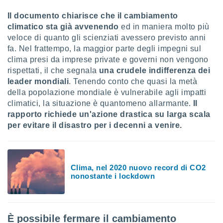
puoi
Il documento chiarisce che il cambiamento
re ad
 al
climatico sta già avvenendo
ed in maniera molto più
ito web
veloce di quanto gli scienziati avessero previsto anni
et. In
fa. Nel frattempo, la maggior parte degli impegni sul
aso ti
clima presi da imprese private e governi non vengono
mo che
rispettati, il che segnala
una crudele indifferenza dei
installati
leader mondiali
. Tenendo conto che quasi la metà
okie
i per
della popolazione mondiale è vulnerabile agli impatti
 la
climatici, la situazione è quantomeno allarmante.
Il
one nel
rapporto richiede un'azione drastica su larga scala
 non
per evitare il disastro per i decenni a venire.
utilizzati
er
e il
amento o
Clima, nel 2020 nuovo record di CO2
rare
nonostante i lockdown
à o
i
zzati,
 potrai
are
È possibile fermare il cambiamento