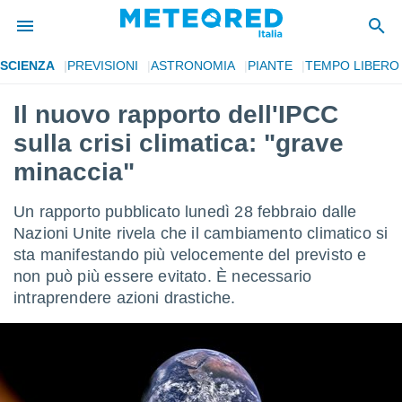
SCIENZA
PREVISIONI
ASTRONOMIA
PIANTE
TEMPO LIBERO
tiva
rivacy
Il nuovo rapporto dell'IPCC
ti di
sulla crisi climatica: "grave
net
net)
minaccia"
i
 da
Un rapporto pubblicato lunedì 28 febbraio dalle
nisti per
 che le
Nazioni Unite rivela che il cambiamento climatico si
ioni
sta manifestando più velocemente del previsto e
iano di
non può più essere evitato. È necessario
È
intraprendere azioni drastiche.
 a
ito Web
do le
opzioni:
 i