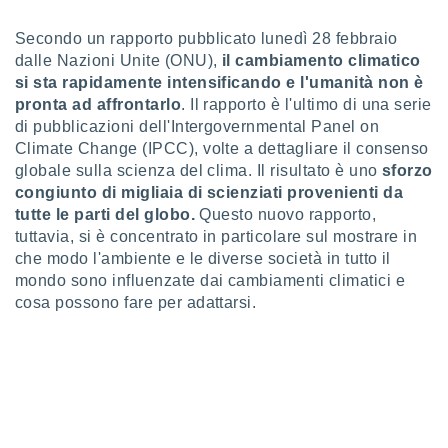
a", è
Secondo un rapporto pubblicato lunedì 28 febbraio
al sito
dalle Nazioni Unite (ONU),
il cambiamento climatico
ettando
si sta rapidamente intensificando e l'umanità non è
zione di
okie,
pronta ad affrontarlo
. Il rapporto è l'ultimo di una serie
dei nostri
di pubblicazioni dell'Intergovernmental Panel on
che ci
Climate Change (IPCC), volte a dettagliare il consenso
no di
globale sulla scienza del clima. Il risultato è uno
sforzo
 e
congiunto di migliaia di scienziati provenienti da
e il
tutte le parti del globo.
Questo nuovo rapporto,
amento
 Web,
tuttavia, si è concentrato in particolare sul mostrare in
i
che modo l'ambiente e le diverse società in tutto il
re un
mondo sono influenzate dai cambiamenti climatici e
pecifico
cosa possono fare per adattarsi.
arti la
à o
i
zzati
 di esso.
sultare
oni nella