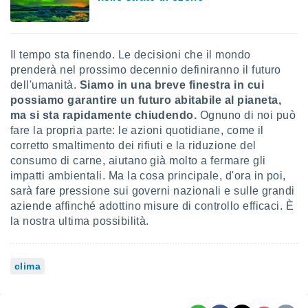
 profili
lezione
cità
izzata,
Il tempo sta finendo. Le decisioni che il mondo
fili per
prenderà nel prossimo decennio definiranno il futuro
dell'umanità.
Siamo in una breve finestra in cui
izzazione
nuti,
possiamo garantire un futuro abitabile al pianeta,
 profili
ma si sta rapidamente chiudendo.
Ognuno di noi può
lezione
fare la propria parte: le azioni quotidiane, come il
uti
corretto smaltimento dei rifiuti e la riduzione del
zzati,
consumo di carne, aiutano già molto a fermare gli
 le
impatti ambientali. Ma la cosa principale, d'ora in poi,
ni degli
 misurare
sarà fare pressione sui governi nazionali e sulle grandi
zioni dei
aziende affinché adottino misure di controllo efficaci. È
,
la nostra ultima possibilità.
ere il
so
clima
he o la
ione di
enienti
diverse,