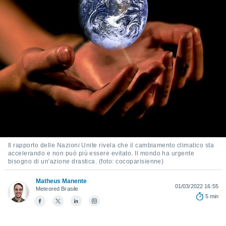
e
amente
cità
izzata,
ACCETTA
ulle
E
ioni
CONTINUA
tramite
e simili,
IMPOSTAZIONI
nte di
e la
tività per
Il rapporto delle Nazioni Unite rivela che il cambiamento climatico sta
re a
accelerando e non può più essere evitato. Il mondo ha urgente
ontenuti
bisogno di un'azione drastica. (foto: cocoparisienne)
ti
 di
Matheus Manente
senza
01/03/2022 16:55
Meteored Brasile
sto.
5 min
clic sul
 "Accetta