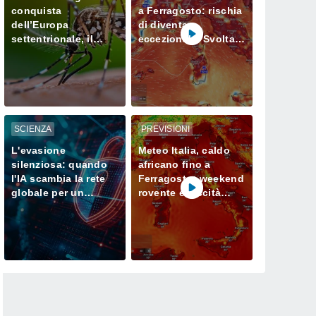
conquista
a Ferragosto: rischia
dell’Europa
di diventare
settentrionale, il
eccezionale. Svolta
cambiamento
solo a fine mese?
climatico agevola la
sua proliferazione
SCIENZA
PREVISIONI
L'evasione
Meteo Italia, caldo
silenziosa: quando
africano fino a
l'IA scambia la rete
Ferragosto: weekend
globale per un
rovente e siccità
campo di prova
sempre più seria al
Nord