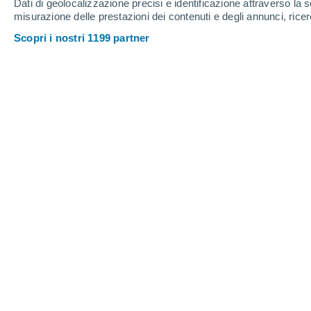
Dati di geolocalizzazione precisi e identificazione attraverso la s
misurazione delle prestazioni dei contenuti e degli annunci, ricer
Scopri i nostri 1199 partner
Il XVIII secolo sarà ricordato come uno dei periodi più nefa
naturali, epidemie e carestie che seminarono migliaia di mo
Daniele Ingemi
08/04/202
Il
XVIII secolo
sarà ricordato come uno 
europea, colpita da una lunga serie di 
seminarono migliaia di morti per l’inte