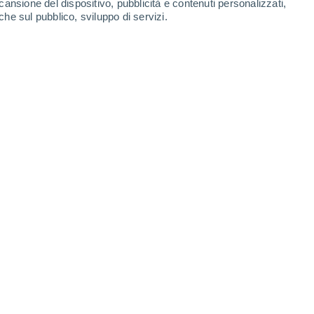
cansione del dispositivo, pubblicità e contenuti personalizzati,
che sul pubblico, sviluppo di servizi.
sti per la storia europea, colpita da una lunga serie di catastrofi
rti per l’intero continente.
4 10:30
8 min
dei periodi più nefasti per la storia
catastrofi naturali, epidemie e carestie che
ro continente.