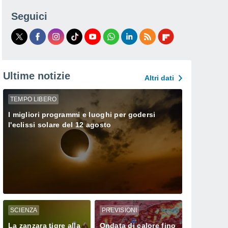
Seguici
Ultime notizie
Altri dati
TEMPO LIBERO
I migliori programmi e luoghi per godersi
l'eclissi solare del 12 agosto
SCIENZA
PREVISIONI
La zanzara tigre alla
Ondata di calore fino