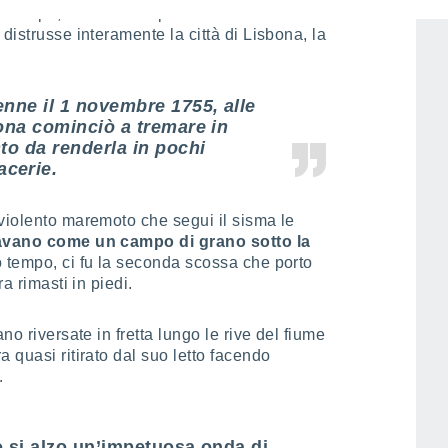
i dopo, l’intera Europa dovette fare i conti
distrusse interamente la città di Lisbona, la
nne il 1 novembre 1755, alle
bona cominciò a tremare in
to da renderla in pochi
cerie.
violento maremoto che segui il sisma le
vano come un campo di grano sotto la
 tempo, ci fu la seconda scossa che porto
a rimasti in piedi.
no riversate in fretta lungo le rive del fiume
 quasi ritirato dal suo letto facendo
.
o si alzo un’impetuosa onda di