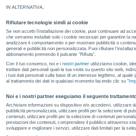
devastarono l'Europa 
IN ALTERNATIVA,
Persino importanti città, oggi divenute
Rifiutare tecnologie simili ai cookie
dal punto di vista sismico, sono state 
Se non accetti l'installazione dei cookie, puoi continuare ad acc
che verranno installati solo i cookie necessari per garantire la n
terreno con danneggiamenti più o men
analizzare il comportamento o per mostrare pubblicità o contenut
generali e pubblicità non personalizzata. Puoi rifiutare l'install
abbonamento premendo il pulsante "Rifiuta".
Con il tuo consenso, noi e i
nostri partner
utilizziamo cookie, iden
trattare dati personali quali la tua visita su questo sito web, indiri
i tuoi dati personali sulla base di un interesse legittimo, al quale
al trattamento dei dati in qualsiasi momento facendo clic su "
Imp
Noi e i nostri partner eseguiamo il seguente trattamento
Archiviare informazioni su dispositivo e/o accedervi, utilizzare dati
pubblicità personalizzata, utilizzare profili per la selezione di pu
contenuti, utilizzare profili per la selezione di contenuti personal
prestazioni dei contenuti, comprendere il pubblico attraverso stat
sviluppare e migliorare i servizi, utilizzare dati limitati per la sel