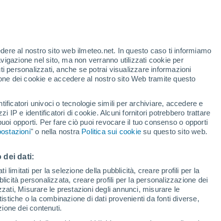
nel 700
 gigantesche metropoli, ritenute tranquille
soggette a improvvisi scuotimenti del
edere al nostro sito web ilmeteo.net. In questo caso ti informiamo
avigazione nel sito, ma non verranno utilizzati cookie per
o gravi.
i personalizzati, anche se potrai visualizzare informazioni
azione dei cookie e accedere al nostro sito Web tramite questo
tificatori univoci o tecnologie simili per archiviare, accedere e
zzi IP e identificatori di cookie. Alcuni fornitori potrebbero trattare
 puoi opporti. Per fare ciò puoi revocare il tuo consenso o opporti
ostazioni
" o nella nostra
Politica sui cookie
su questo sito web.
 dei dati:
 limitati per la selezione della pubblicità, creare profili per la
bblicità personalizzata, creare profili per la personalizzazione dei
izzati, Misurare le prestazioni degli annunci, misurare le
istiche o la combinazione di dati provenienti da fonti diverse,
ezione dei contenuti.