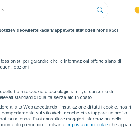
Notizie
Video
Allerte
Radar
Mappe
Satelliti
Modelli
Mondo
Sci
OMIA
PIANTE
TEMPO LIBERO
fessionisti per garantire che le informazioni offerte siano di
guenti opzioni:
ccolte tramite cookie o tecnologie simili, ci consente di
n elevati standard di qualità senza alcun costo.
 crisi sismica calabrese del 1783: i catastrofici terremoti che devastaro
re al sito Web accettando l'installazione di tutti i cookie, nostri
 il comportamento sul sito Web, nonché di sviluppare un profilo
asati su di esso. Puoi consultare maggiori informazioni nella
la crisi sismica
si momento premendo il pulsante
Impostazioni cookie
che appare
atastrofici terremoti che