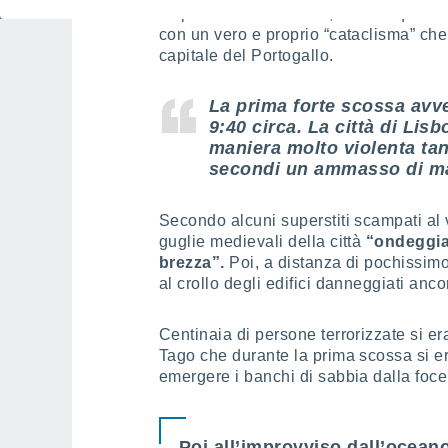
Dopo i sismi di Londra, solo cinque ann
con un vero e proprio “cataclisma” che 
capitale del Portogallo.
La prima forte scossa avve
9:40 circa. La città di Lis
maniera molto violenta tan
secondi un ammasso di ma
Secondo alcuni superstiti scampati al 
guglie medievali della città
“ondeggia
brezza”.
Poi, a distanza di pochissimo
al crollo degli edifici danneggiati ancor
Centinaia di persone terrorizzate si era
Tago che durante la prima scossa si era
emergere i banchi di sabbia dalla foce
Poi all’improvviso dall’ocean