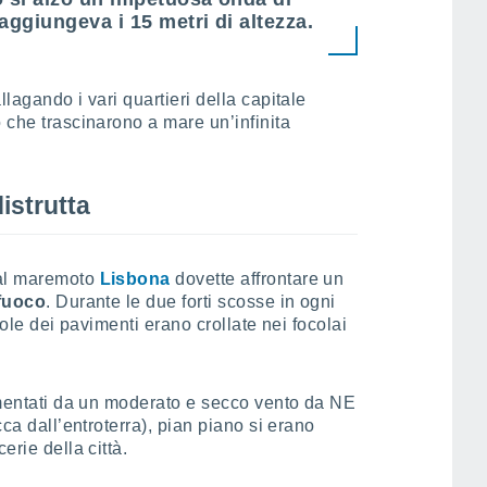
aggiungeva i 15 metri di altezza.
llagando i vari quartieri della capitale
o che trascinarono a mare un’infinita
istrutta
dal maremoto
Lisbona
dovette affrontare un
 fuoco
. Durante le due forti scosse in ogni
tavole dei pavimenti erano crollate nei focolai
limentati da un moderato e secco vento da NE
cca dall’entroterra), pian piano si erano
erie della città.