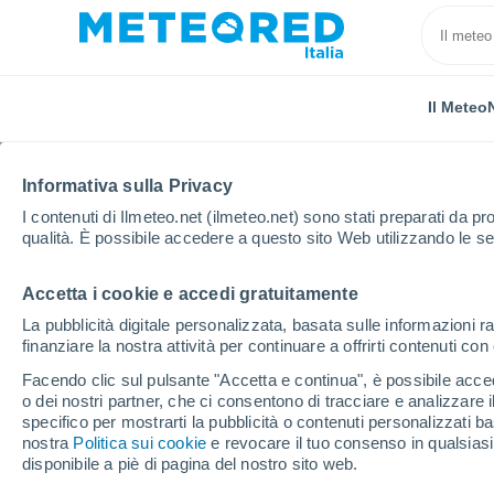
Il Meteo
TUTTE
ATTUALITÀ
SCIENZA
PREVISIONI
ASTRON
Informativa sulla Privacy
I contenuti di Ilmeteo.net (ilmeteo.net) sono stati preparati da pro
qualità. È possibile accedere a questo sito Web utilizzando le se
Accetta i cookie e accedi gratuitamente
La pubblicità digitale personalizzata, basata sulle informazioni ra
finanziare la nostra attività per continuare a offrirti contenuti co
Home
Notizie
Scienza
Dal sisma di Lisbona alla
Facendo clic sul pulsante "Accetta e continua", è possibile accede
o dei nostri partner, che ci consentono di tracciare e analizzare
specifico per mostrarti la pubblicità o contenuti personalizzati b
Dal sisma di Lisbona al
nostra
Politica sui cookie
e revocare il tuo consenso in qualsia
disponibile a piè di pagina del nostro sito web.
calabrese del 1783: i c