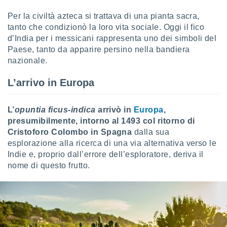
Per la civiltà azteca si trattava di una pianta sacra,
sui cookie
e il tuo
tanto che condizionò la loro vita sociale. Oggi il fico
 in
d’India per i messicani rappresenta uno dei simboli del
Paese, tanto da apparire persino nella bandiera
o
nazionale.
 il
L’arrivo in Europa
azioni
kie
re
L’
opuntia ficus-indica
arrivò in
Europa
,
le a piè
presumibilmente, intorno al 1493 col ritorno di
 del
Cristoforo Colombo in Spagna
dalla sua
to web.
esplorazione alla ricerca di una via alternativa verso le
Indie e, proprio dall’errore dell’esploratore, deriva il
ATIVA,
nome di questo frutto.
e
gie
i cookie
ccetti
zione dei