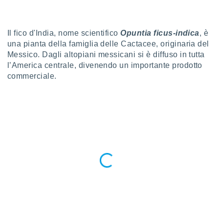
a", è
al sito
ettando
Il fico d'India, nome scientifico
Opuntia ficus-indica
, è
zione di
una pianta della famiglia delle Cactacee, originaria del
okie,
Messico. Dagli altopiani messicani si è diffuso in tutta
dei nostri
l’America centrale, divenendo un importante prodotto
che ci
commerciale.
no di
 e
e il
amento
 Web,
i
re un
pecifico
arti la
à o
i
zzati
 di esso.
sultare
oni nella