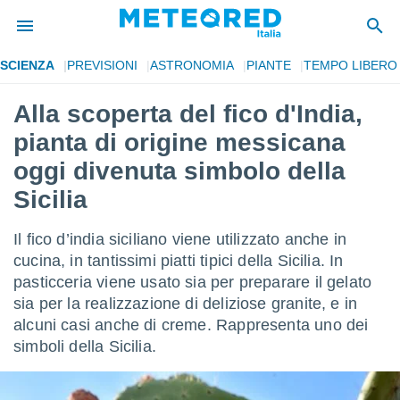
SCIENZA
PREVISIONI
ASTRONOMIA
PIANTE
TEMPO LIBERO
tiva
rivacy
Alla scoperta del fico d'India,
ti di
pianta di origine messicana
net
net)
oggi divenuta simbolo della
i
Sicilia
 da
nisti per
 che le
Il fico d’india siciliano viene utilizzato anche in
ioni
cucina, in tantissimi piatti tipici della Sicilia. In
iano di
È
pasticceria viene usato sia per preparare il gelato
sia per la realizzazione di deliziose granite, e in
 a
alcuni casi anche di creme. Rappresenta uno dei
ito Web
simboli della Sicilia.
do le
opzioni:
 i