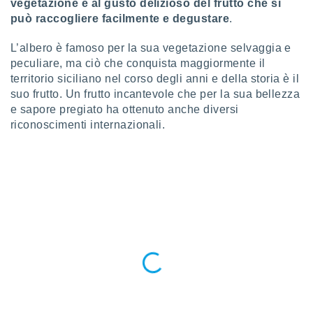
vegetazione e al gusto delizioso del frutto che si
ioni
" o
può raccogliere facilmente e degustare
.
tra
sui cookie
L’albero è famoso per la sua vegetazione selvaggia e
o sito
peculiare, ma ciò che conquista maggiormente il
territorio siciliano nel corso degli anni e della storia è il
nostri
suo frutto. Un frutto incantevole che per la sua bellezza
e sapore pregiato ha ottenuto anche diversi
mo il
riconoscimenti internazionali.
te
ento dei
re
ioni su
vo e/o
i,
 dati
er la
 della
à, creare
r la
à
izzata,