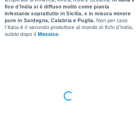
ioni
fico d’India si è diffuso molto come pianta
e
à non
infestante soprattutto in Sicilia, e in misura minore
izzata.
pure in Sardegna, Calabria e Puglia.
Non per caso
utare
l’Italia è il secondo produttore al mondo di fichi d’India,
zione dei
subito dopo il
Messico
.
 al
ito Web
questo
ento
 il
o
, noi e i
rtner
mo
tori
o
e simili
viare,