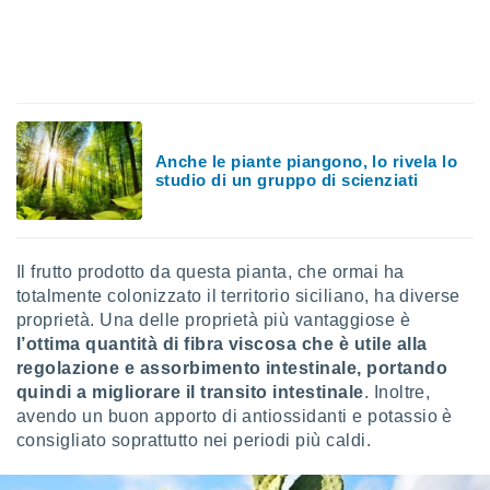
 profili
lezione
cità
izzata,
fili per
izzazione
nuti,
Anche le piante piangono, lo rivela lo
 profili
studio di un gruppo di scienziati
lezione
uti
zzati,
 le
Il frutto prodotto da questa pianta, che ormai ha
ni degli
totalmente colonizzato il territorio siciliano, ha diverse
 misurare
proprietà. Una delle proprietà più vantaggiose è
zioni dei
,
l’ottima quantità di fibra viscosa che è utile alla
ere il
regolazione e assorbimento intestinale, portando
quindi a migliorare il transito intestinale
. Inoltre,
so
avendo un buon apporto di antiossidanti e potassio è
he o la
consigliato soprattutto nei periodi più caldi.
ione di
enienti
diverse,