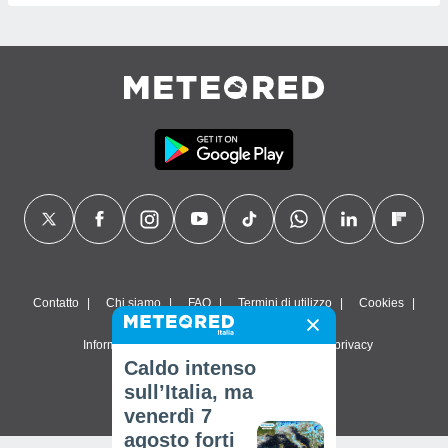
Contatto
Chi siamo
FAQ
Termini di utilizzo
Cookies
Informativa sulla privacy
Impostazioni sulla privacy
Caldo intenso
© 2026 Meteored. Tutti i diritti riservati
sull’Italia, ma
venerdì 7
agosto forti