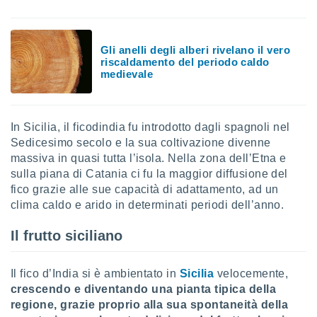
 e
ati
 quali la
a su
Gli anelli degli alberi rivelano il vero
ito web,
riscaldamento del periodo caldo
IP e
medievale
tori di
Alcuni
ro
In Sicilia, il ficodindia fu introdotto dagli spagnoli nel
 tuoi dati
Sedicesimo secolo e la sua coltivazione divenne
 sulla
massiva in quasi tutta l’isola. Nella zona dell’Etna e
un
sulla piana di Catania ci fu la maggior diffusione del
e
fico grazie alle sue capacità di adattamento, ad un
, al quale
rti. Per
clima caldo e arido in determinati periodi dell’anno.
puoi
il tuo
Il frutto siciliano
o o
l
nto dei
Il fico d’India si è ambientato in
Sicilia
velocemente,
ualsiasi
crescendo e diventando una pianta tipica della
 facendo
regione, grazie proprio alla sua spontaneità della