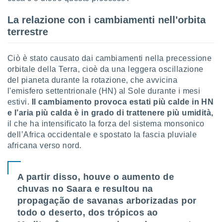
ioni
" o
tra
La relazione con i cambiamenti nell'orbita
sui cookie
terrestre
o sito
Ciò è stato causato dai cambiamenti nella precessione
nostri
orbitale della Terra, cioè da una leggera oscillazione
del pianeta durante la rotazione, che avvicina
mo il
l'emisfero settentrionale (HN) al Sole durante i mesi
te
ento dei
estivi.
Il cambiamento provoca estati più calde in HN
e l’aria più calda è in grado di trattenere più umidità,
re
il che ha intensificato la forza del sistema monsonico
ioni su
dell’Africa occidentale e spostato la fascia pluviale
vo e/o
africana verso nord.
i,
 dati
er la
A partir disso, houve o aumento de
 della
chuvas no Saara e resultou na
à, creare
r la
propagação de savanas arborizadas por
à
todo o deserto, dos trópicos ao
izzata,