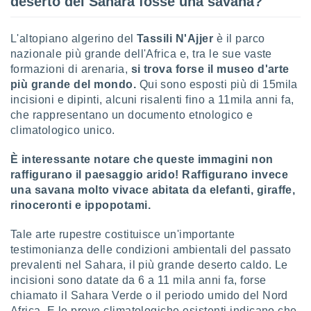
deserto del Sahara fosse una savana?
sui cookie
e il tuo
L'altopiano algerino del
Tassili N'Ajjer
è il parco
 in
nazionale più grande dell'Africa e, tra le sue vaste
formazioni di arenaria,
si trova forse il museo d'arte
o
più grande del mondo.
Qui sono esposti più di 15mila
 il
incisioni e dipinti, alcuni risalenti fino a 11mila anni fa,
che rappresentano un documento etnologico e
azioni
kie
climatologico unico.
re
le a piè
È interessante notare che queste immagini non
 del
raffigurano il paesaggio arido! Raffigurano invece
to web.
una savana molto vivace abitata da elefanti, giraffe,
rinoceronti e ippopotami.
ATIVA,
Tale arte rupestre costituisce un'importante
e
testimonianza delle condizioni ambientali del passato
gie
prevalenti nel Sahara, il più grande deserto caldo. Le
i cookie
incisioni sono datate da 6 a 11 mila anni fa, forse
ccetti
chiamato il Sahara Verde o il periodo umido del Nord
zione dei
Africa. E le prove climatologiche esistenti indicano che