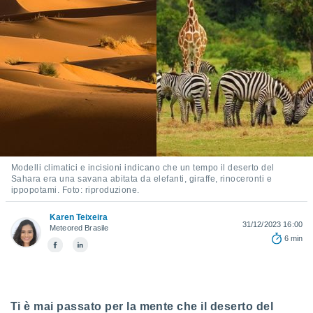
e
amente
cità
izzata,
ACCETTA
ulle
E
ioni
CONTINUA
tramite
e simili,
IMPOSTAZIONI
nte di
Modelli climatici e incisioni indicano che un tempo il deserto del
e la
Sahara era una savana abitata da elefanti, giraffe, rinoceronti e
tività per
ippopotami. Foto: riproduzione.
re a
ontenuti
Karen Teixeira
31/12/2023 16:00
Meteored Brasile
ti
6 min
 di
senza
sto.
clic sul
 "Accetta
Ti è mai passato per la mente che il deserto del