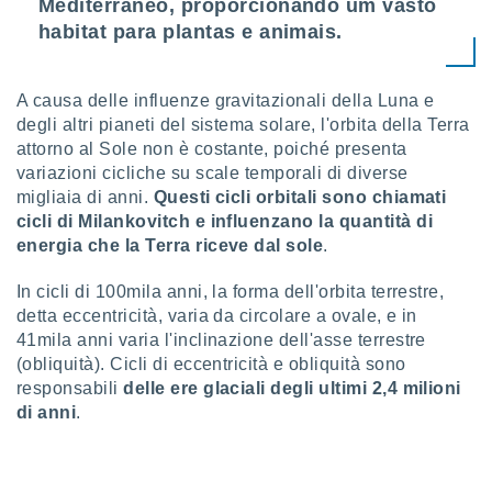
Mediterrâneo, proporcionando um vasto
 profili
habitat para plantas e animais.
lezione
cità
izzata,
fili per
A causa delle influenze gravitazionali della Luna e
degli altri pianeti del sistema solare, l'orbita della Terra
izzazione
attorno al Sole non è costante, poiché presenta
nuti,
variazioni cicliche su scale temporali di diverse
 profili
migliaia di anni.
Questi cicli orbitali sono chiamati
lezione
uti
cicli di Milankovitch e influenzano la quantità di
zzati,
energia che la Terra riceve dal sole
.
 le
ni degli
In cicli di 100mila anni, la forma dell'orbita terrestre,
 misurare
detta eccentricità, varia da circolare a ovale, e in
zioni dei
41mila anni varia l'inclinazione dell'asse terrestre
,
(obliquità). Cicli di eccentricità e obliquità sono
ere il
responsabili
delle ere glaciali degli ultimi 2,4 milioni
so
di anni
.
he o la
ione di
enienti
diverse,