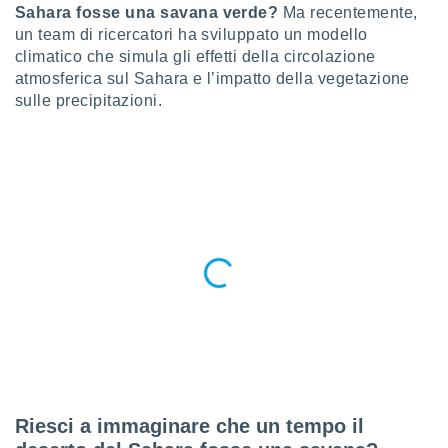
a", è
Sahara fosse una savana verde?
Ma recentemente,
un team di ricercatori ha sviluppato un modello
al sito
climatico che simula gli effetti della circolazione
ettando
atmosferica sul Sahara e l’impatto della vegetazione
zione di
sulle precipitazioni.
okie,
dei nostri
che ci
no di
 e
e il
amento
 Web,
i
re un
pecifico
arti la
à o
i
zzati
 di esso.
sultare
Riesci a immaginare che un tempo il
oni nella