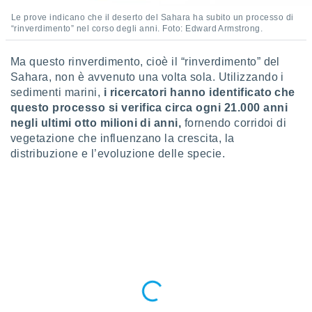
ioni
e
Le prove indicano che il deserto del Sahara ha subito un processo di
à non
“rinverdimento” nel corso degli anni. Foto: Edward Armstrong.
izzata.
utare
Ma questo rinverdimento, cioè il “rinverdimento” del
zione dei
Sahara, non è avvenuto una volta sola. Utilizzando i
sedimenti marini,
i ricercatori hanno identificato che
 al
questo processo si verifica circa ogni 21.000 anni
ito Web
questo
negli ultimi otto milioni di anni,
fornendo corridoi di
ento
vegetazione che influenzano la crescita, la
 il
distribuzione e l’evoluzione delle specie.
o
, noi e i
rtner
mo
tori
o
e simili
viare,