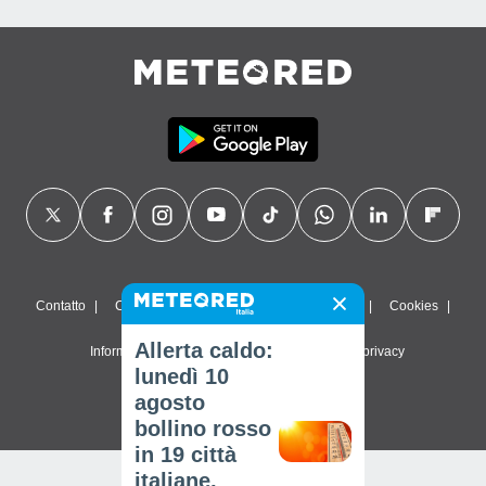
Contatto
Chi siamo
FAQ
Termini di utilizzo
Cookies
Allerta caldo:
Informativa sulla privacy
Impostazioni sulla privacy
lunedì 10
© 2026 Meteored. Tutti i diritti riservati
agosto
bollino rosso
in 19 città
italiane,