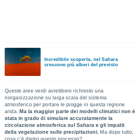
 e
ati
 quali la
a su
ito web,
IP e
tori di
Alcuni
ro
Incredibile scoperta, nel Sahara
 tuoi dati
crescono più alberi del previsto
 sulla
un
e
, al quale
rti. Per
Queste aree verdi avrebbero richiesto una
puoi
riorganizzazione su larga scala del sistema
il tuo
atmosferico per portare le piogge in questa regione
o o
arida.
Ma la maggior parte dei modelli climatici non è
l
stata in grado di simulare accuratamente la
nto dei
circolazione atmosferica sul Sahara e gli impatti
ualsiasi
 facendo
della vegetazione sulle precipitazioni.
Ma dopo tutto,
cosa c’è dietro questo processo?