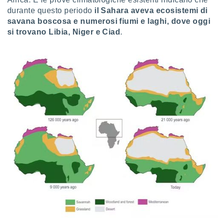
puoi
durante questo periodo
il Sahara aveva ecosistemi di
re ad
savana boscosa e numerosi fiumi e laghi, dove oggi
 al
si trovano Libia, Niger e Ciad
.
ito web
et. In
aso ti
mo che
installati
okie
i per
 la
one nel
 non
utilizzati
er
e il
amento o
rare
à o
i
zzati,
 potrai
are