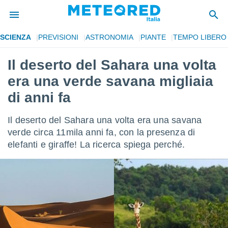
SCIENZA
PREVISIONI
ASTRONOMIA
PIANTE
TEMPO LIBERO
tiva
rivacy
Il deserto del Sahara una volta
ti di
era una verde savana migliaia
net
net)
di anni fa
i
 da
Il deserto del Sahara una volta era una savana
nisti per
 che le
verde circa 11mila anni fa, con la presenza di
ioni
elefanti e giraffe! La ricerca spiega perché.
iano di
È
 a
ito Web
do le
opzioni:
 i