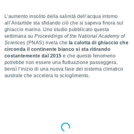
a", è
al sito
L’aumento insolito della salinità dell’acqua intorno
ettando
all’Antartide sta sfidando ciò che si sapeva finora sul
zione di
ghiaccio marino. Uno studio pubblicato questa
okie,
settimana su
Proceedings of the National Academy of
dei nostri
che ci
Sciences
(PNAS) rivela che
la calotta di ghiaccio che
no di
circonda il continente bianco si sta ritirando
 e
costantemente dal 2015
e che questo fenomeno
e il
potrebbe non essere una fluttuazione passeggera,
amento
bensì l’inizio di una nuova fase del sistema climatico
 Web,
australe che accelera lo scioglimento.
i
re un
pecifico
arti la
à o
i
zzati
 di esso.
sultare
oni nella