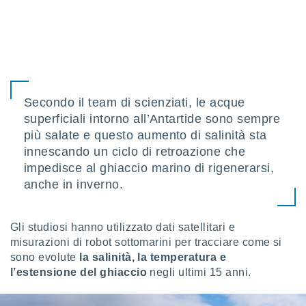
sui cookie
e il tuo
 in
o
 il
Secondo il team di scienziati, le acque
azioni
superficiali intorno all’Antartide sono sempre
kie
più salate e questo aumento di salinità sta
re
innescando un ciclo di retroazione che
le a piè
 del
impedisce al ghiaccio marino di rigenerarsi,
to web.
anche in inverno.
ATIVA,
Gli studiosi hanno utilizzato dati satellitari e
misurazioni di robot sottomarini per tracciare come si
e
sono evolute
la salinità, la temperatura e
gie
i cookie
l’estensione del ghiaccio
negli ultimi 15 anni.
ccetti
zione dei