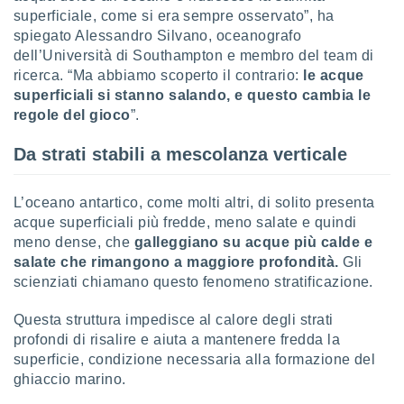
ioni
superficiale, come si era sempre osservato”, ha
e
spiegato Alessandro Silvano, oceanografo
à non
izzata.
dell’Università di Southampton e membro del team di
utare
ricerca. “Ma abbiamo scoperto il contrario:
le acque
zione dei
superficiali si stanno salando, e questo cambia le
regole del gioco
”.
 al
ito Web
Da strati stabili a mescolanza verticale
questo
ento
 il
L’oceano antartico, come molti altri, di solito presenta
acque superficiali più fredde, meno salate e quindi
meno dense, che
galleggiano su acque più calde e
o
salate che rimangono a maggiore profondità.
Gli
, noi e i
scienziati chiamano questo fenomeno stratificazione.
rtner
mo
Questa struttura impedisce al calore degli strati
tori
profondi di risalire e aiuta a mantenere fredda la
o
superficie, condizione necessaria alla formazione del
e simili
ghiaccio marino.
viare,