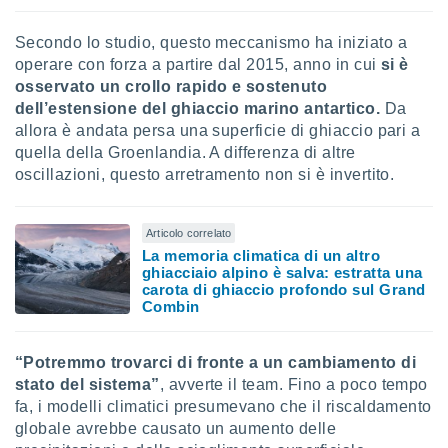
re e
e i
Secondo lo studio, questo meccanismo ha iniziato a
tilizzare
operare con forza a partire dal 2015, anno in cui
si è
ati per la
osservato un crollo rapido e sostenuto
e dei
dell’estensione del ghiaccio marino antartico.
Da
.
allora è andata persa una superficie di ghiaccio pari a
quella della Groenlandia. A differenza di altre
izzazione
oscillazioni, questo arretramento non si è invertito.
azione
o la
Articolo correlato
e del
La memoria climatica di un altro
vo,
ghiacciaio alpino è salva: estratta una
à e
carota di ghiaccio profondo sul Grand
i
Combin
zzati,
one delle
ni dei
“Potremmo trovarci di fronte a un cambiamento di
 e degli
stato del sistema”
, avverte il team. Fino a poco tempo
 ricerche
fa, i modelli climatici presumevano che il riscaldamento
ico,
globale avrebbe causato un aumento delle
di