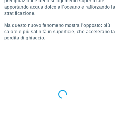
precipitazioni e dello scioglimento superficiale,
apportando acqua dolce all’oceano e rafforzando la
i nostri
stratificazione.
artner
Ma questo nuovo fenomeno mostra l’opposto: più
calore e più salinità in superficie, che accelerano la
perdita di ghiaccio.