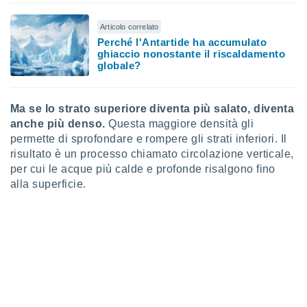
 e
ati
Articolo correlato
 quali la
Perché l'Antartide ha accumulato
a su
ghiaccio nonostante il riscaldamento
ito web,
globale?
IP e
tori di
Alcuni
Ma se lo strato superiore diventa più salato, diventa
ro
anche più denso.
Questa maggiore densità gli
 tuoi dati
permette di sprofondare e rompere gli strati inferiori. Il
 sulla
risultato è un processo chiamato circolazione verticale,
un
per cui le acque più calde e profonde risalgono fino
e
alla superficie.
, al quale
rti. Per
puoi
il tuo
o o
l
nto dei
ualsiasi
 facendo