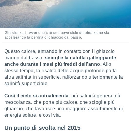
 profili
lezione
cità
izzata,
fili per
Gli scienziati avvertono che un nuovo ciclo di retroazione sta
izzazione
accelerando la perdita di ghiaccio dal basso.
nuti,
 profili
Questo calore, entrando in contatto con il ghiaccio
lezione
marino dal basso,
scioglie la calotta galleggiante
uti
zzati,
anche durante i mesi più freddi dell’anno.
Allo
 le
stesso tempo, la risalita delle acque profonde porta
ni degli
altra salinità in superficie, rafforzando ulteriormente la
 misurare
salinità superficiale.
zioni dei
,
Così il ciclo si autoalimenta
: più salinità genera più
ere il
mescolanza, che porta più calore, che scioglie più
so
ghiaccio, che favorisce una maggiore assorbimento di
he o la
energia solare, e così via.
ione di
enienti
Un punto di svolta nel 2015
diverse,