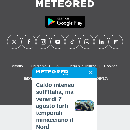
Contatto
Chi siamo
FAQ
Termini di utilizzo
Cookies
Informativa sulla privacy
Impostazioni sulla privacy
Caldo intenso
© 2026 Meteored. Tutti i diritti riservati
sull’Italia, ma
venerdì 7
agosto forti
temporali
minacciano il
Nord