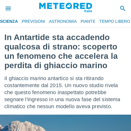
SCIENZA
PREVISIONI
ASTRONOMIA
PIANTE
TEMPO LIBERO
tiva
rivacy
In Antartide sta accadendo
ti di
qualcosa di strano: scoperto
net
net)
un fenomeno che accelera la
i
perdita di ghiaccio marino
 da
nisti per
 che le
Il ghiaccio marino antartico si sta ritirando
ioni
costantemente dal 2015. Un nuovo studio rivela
iano di
È
che questo fenomeno inaspettato potrebbe
segnare l'ingresso in una nuova fase del sistema
 a
climatico che nessun modello aveva previsto.
ito Web
do le
opzioni:
 i