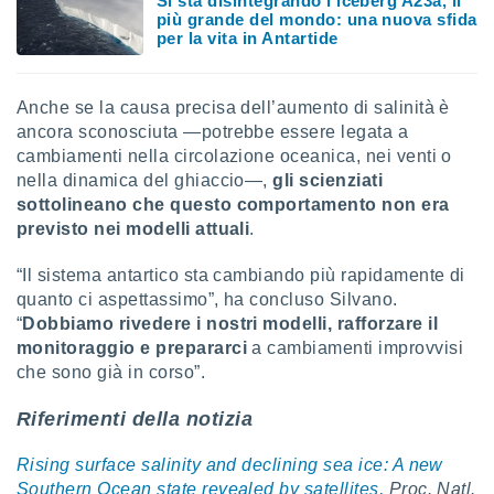
Si sta disintegrando l'iceberg A23a, il
più grande del mondo: una nuova sfida
per la vita in Antartide
Anche se la causa precisa dell’aumento di salinità è
ancora sconosciuta —potrebbe essere legata a
cambiamenti nella circolazione oceanica, nei venti o
nella dinamica del ghiaccio—,
gli scienziati
sottolineano che questo comportamento non era
previsto nei modelli attuali
.
“Il sistema antartico sta cambiando più rapidamente di
quanto ci aspettassimo”, ha concluso Silvano.
“
Dobbiamo rivedere i nostri modelli, rafforzare il
monitoraggio e prepararci
a cambiamenti improvvisi
che sono già in corso”.
Riferimenti della notizia
Rising surface salinity and declining sea ice: A new
Southern Ocean state revealed by satellites,
Proc. Natl.