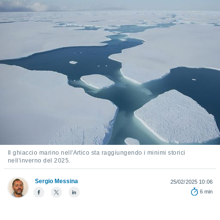
e
amente
cità
izzata,
ACCETTA
ulle
E
ioni
CONTINUA
tramite
e simili,
IMPOSTAZIONI
nte di
e la
tività per
re a
ontenuti
Il ghiaccio marino nell'Artico sta raggiungendo i minimi storici
nell'inverno del 2025.
ti
 di
senza
Sergio Messina
25/02/2025 10:06
sto.
6 min
clic sul
 "Accetta