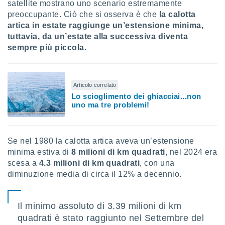
satellite mostrano uno scenario estremamente
ioni
" o
preoccupante. Ciò che si osserva è che
la calotta
tra
sui cookie
artica in estate raggiunge un’estensione minima,
o sito
tuttavia, da un’estate alla successiva diventa
sempre più piccola.
nostri
mo il
Articolo correlato
te
Lo scioglimento dei ghiacciai...non
ento dei
uno ma tre problemi!
re
ioni su
Se nel 1980 la calotta artica aveva un’estensione
vo e/o
minima estiva di
8 milioni di km quadrati
, nel 2024 era
i,
scesa a
4.3 milioni di km quadrati
, con una
 dati
er la
diminuzione media di circa il 12% a decennio.
 della
à, creare
r la
Il minimo assoluto di 3.39 milioni di km
à
quadrati è stato raggiunto nel Settembre del
izzata,