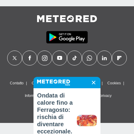
Contatto
Chi siamo
FAQ
Termini di utilizzo
Cookies
Ondata di
Informativa sulla privacy
Impostazioni sulla privacy
calore fino a
© 2026 Meteored. Tutti i diritti riservati
Ferragosto:
rischia di
diventare
eccezionale.