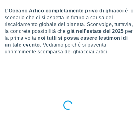
a", è
L’
Oceano Artico completamente privo di ghiacci
è lo
al sito
scenario che ci si aspetta in futuro a causa del
ettando
riscaldamento globale del pianeta. Sconvolge, tuttavia,
zione di
la concreta possibilità che
già nell’estate del 2025
per
okie,
dei nostri
la prima volta
noi tutti si possa essere testimoni di
che ci
un tale evento.
Vediamo perché si paventa
no di
un’imminente scomparsa dei ghiacciai artici.
 e
e il
amento
 Web,
i
re un
pecifico
arti la
à o
i
zzati
 di esso.
sultare
oni nella