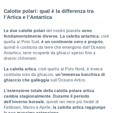
sui cookie
Calotte polari: qual è la differenza tra
e il tuo
l’Artica e l’Antartica
 in
o
Le due calotte polari
del nostro pianeta
sono
 il
fondamentalmente diverse
.
La calotta antartica
, cioè
quella al Polo Sud,
è un continente vero e proprio
,
azioni
kie
quindi è costituita da terre che emergono dall’Oceano
re
Antartico, terre ricoperte da ghiacci spessi fino a
le a piè
diversi chilometri.
 del
to web.
La calotta artica
, cioè quella al Polo Nord, è invece
costituita solo da ghiaccio,
un’immensa banchisa di
ghiaccio che galleggia
sull’Oceano Artico.
ATIVA,
e
L’estensione totale della calotta polare artica
gie
cambia stagionalmente
.
Durante il periodo
i cookie
dell’inverno boreale
, quindi nei mesi più freddi di
ccetti
Febbraio, Marzo e Aprile,
la calotta artica raggiunge
zione dei
la sua massima estensione
.