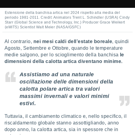
ioni
e
à non
Estensione della banchisa artica nel 2024 rispetto alla media del
periodo 1981-2011. Credit: Animators Trent L. Schindler (USRA) Cindy
izzata.
Starr (Global Science and Technology, Inc.) Producer Grace Weikert
utare
(eMITS) Scientist Walt Meier (NASA/GSFC)
zione dei
 al
Al contrario,
nei mesi caldi dell’estate boreale
, quindi
ito Web
Agosto, Settembre e Ottobre, quando le temperature
questo
medie salgono, per lo scioglimento della banchisa
le
ento
dimensioni della calotta artica diventano minime.
 il
Assistiamo ad una naturale
oscillazione delle dimensioni della
o
calotta polare artica tra valori
, noi e i
massimi invernali e valori minimi
rtner
mo
estivi.
tori
Tuttavia, il cambiamento climatico e, nello specifico, il
o
riscaldamento globale stanno assottigliando, anno
e simili
dopo anno, la calotta artica, sia in spessore che in
viare,