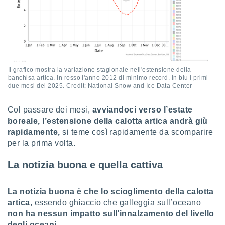
re e
e i
tilizzare
ati per la
e dei
.
Il grafico mostra la variazione stagionale nell'estensione della
banchisa artica. In rosso l'anno 2012 di minimo record. In blu i primi
izzazione
due mesi del 2025. Credit: National Snow and Ice Data Center
azione
Col passare dei mesi,
avviandoci verso l’estate
o la
e del
boreale, l’estensione della calotta artica andrà giù
vo,
rapidamente,
si teme così rapidamente da scomparire
à e
per la prima volta.
i
zzati,
La notizia buona e quella cattiva
one delle
ni dei
 e degli
La notizia buona è che lo scioglimento della calotta
 ricerche
artica
, essendo ghiaccio che galleggia sull’oceano
ico,
non ha nessun impatto sull’innalzamento del livello
di
degli oceani.