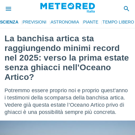
SCIENZA
PREVISIONI
ASTRONOMIA
PIANTE
TEMPO LIBERO
tiva
rivacy
La banchisa artica sta
ti di
raggiungendo minimi record
net
net)
nel 2025: verso la prima estate
i
senza ghiacci nell'Oceano
 da
nisti per
Artico?
 che le
ioni
iano di
Potremmo essere proprio noi e proprio quest’anno
È
i testimoni della scomparsa della banchisa artica.
Vedere già questa estate l’Oceano Artico privo di
 a
ito Web
ghiacci è una possibilità sempre più concreta.
do le
opzioni:
 i