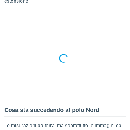
estensione.
 e
ati
 quali la
a su
ito web,
IP e
tori di
Alcuni
ro
 tuoi dati
 sulla
un
e
, al quale
rti. Per
puoi
il tuo
o o
l
Cosa sta succedendo al polo Nord
nto dei
ualsiasi
 facendo
Le misurazioni da terra, ma soprattutto le immagini da