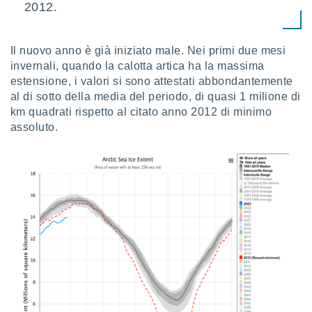
2012.
 profili
lezione
cità
izzata,
Il nuovo anno è già iniziato male. Nei primi due mesi
fili per
invernali, quando la calotta artica ha la massima
estensione, i valori si sono attestati abbondantemente
izzazione
al di sotto della media del periodo, di quasi 1 milione di
nuti,
km quadrati rispetto al citato anno 2012 di minimo
 profili
lezione
assoluto.
uti
zzati,
 le
ni degli
 misurare
zioni dei
,
ere il
so
he o la
ione di
enienti
diverse,