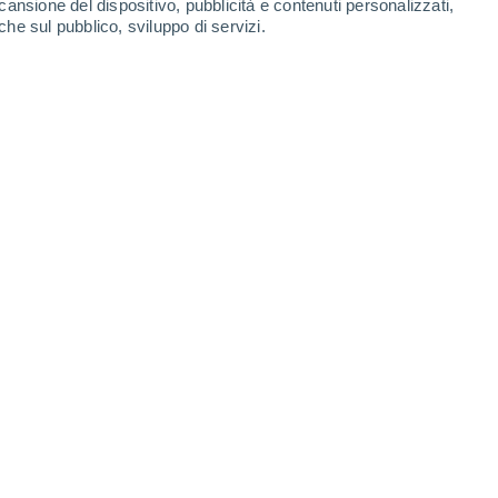
cansione del dispositivo, pubblicità e contenuti personalizzati,
che sul pubblico, sviluppo di servizi.
colo. Ma nel XX secolo questa tradizione si diffonde a livello
4 10:00
5 min
errima
)
, una delle piante simbolo di questa
, essendo originaria degli altopiani
amavano molto, impiegandola in differenti
orativa per abbellire i loro templi e la