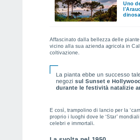
Uno de
l’Arau
dinosa
Affascinato dalla bellezza delle pia
vicino alla sua azienda agricola in Cal
coltivazione.
La pianta ebbe un successo tale
negozi
sul Sunset e Hollywoo
durante le festività natalizie 
E così, trampolino di lancio per la ‘car
proprio i luoghi dove le ‘Star’ mondi
celebri e immortali.
La svolta nel 1950