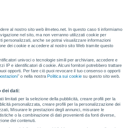
mbolo di questa festa, ha un’origine
opiani dell’America centrale. Ecco come ha
edere al nostro sito web ilmeteo.net. In questo caso ti informiamo
avigazione nel sito, ma non verranno utilizzati cookie per
i personalizzati, anche se potrai visualizzare informazioni
azione dei cookie e accedere al nostro sito Web tramite questo
tificatori univoci o tecnologie simili per archiviare, accedere e
zzi IP e identificatori di cookie. Alcuni fornitori potrebbero trattare
 puoi opporti. Per fare ciò puoi revocare il tuo consenso o opporti
ostazioni
" o nella nostra
Politica sui cookie
su questo sito web.
 dei dati:
 limitati per la selezione della pubblicità, creare profili per la
bblicità personalizzata, creare profili per la personalizzazione dei
izzati, Misurare le prestazioni degli annunci, misurare le
istiche o la combinazione di dati provenienti da fonti diverse,
ezione dei contenuti.