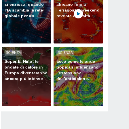
silenziosa: quando
africano fino a
l'IA scambia la rete
Ferragosto: weekend
globale per un
rovente e siccità
campo di prova
sempre più seria al
Nord
SCIENZA
SCIENZA
Super El Niño: le
Ecco come le onde
ondate di calore in
tropicali influenzano
Europa diventeranno
l’estensione
ancora più intense
dell’anticiclone
africano in Europa