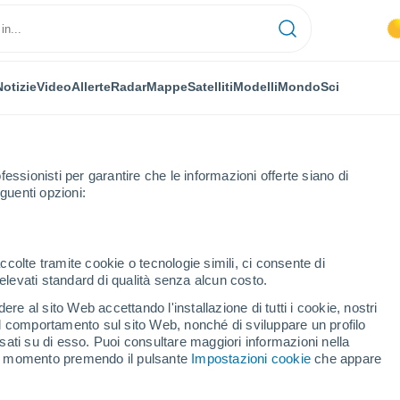
Notizie
Video
Allerte
Radar
Mappe
Satelliti
Modelli
Mondo
Sci
OMIA
PIANTE
TEMPO LIBERO
fessionisti per garantire che le informazioni offerte siano di
guenti opzioni:
ccolte tramite cookie o tecnologie simili, ci consente di
n elevati standard di qualità senza alcun costo.
Natale, pianta di origine messicana divenuta simbolo delle festività nataliz
re al sito Web accettando l'installazione di tutti i cookie, nostri
 il comportamento sul sito Web, nonché di sviluppare un profilo
asati su di esso. Puoi consultare maggiori informazioni nella
i Natale, pianta di origine
si momento premendo il pulsante
Impostazioni cookie
che appare
bolo delle festività