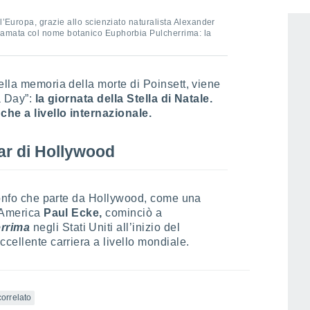
l’Europa, grazie allo scienziato naturalista Alexander
iamata col nome botanico Euphorbia Pulcherrima: la
ella memoria della morte di Poinsett, viene
ia Day”:
la giornata della Stella di Natale.
che a livello internazionale.
tar di Hollywood
rionfo che parte da Hollywood, come una
n America
Paul Ecke,
cominciò a
rrima
negli Stati Uniti all’inizio del
cellente carriera a livello mondiale.
correlato