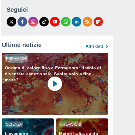
Seguici
Ultime notizie
Altri dati
PREVISIONI
Ondata di calore fino a Ferragosto: rischia di
diventare eccezionale. Svolta solo a fine
mese?
SCIENZA
PREVISIONI
L'evasione
Meteo Italia, caldo