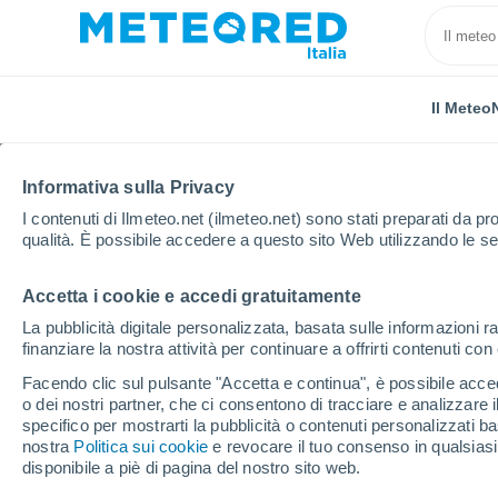
Il Meteo
TUTTE
ATTUALITÀ
SCIENZA
PREVISIONI
ASTRON
Informativa sulla Privacy
I contenuti di Ilmeteo.net (ilmeteo.net) sono stati preparati da pro
qualità. È possibile accedere a questo sito Web utilizzando le se
Accetta i cookie e accedi gratuitamente
La pubblicità digitale personalizzata, basata sulle informazioni ra
finanziare la nostra attività per continuare a offrirti contenuti co
Home
Notizie
Scienza
I segreti della stella di 
Facendo clic sul pulsante "Accetta e continua", è possibile accede
o dei nostri partner, che ci consentono di tracciare e analizzare
specifico per mostrarti la pubblicità o contenuti personalizzati b
I segreti della stella d
nostra
Politica sui cookie
e revocare il tuo consenso in qualsia
disponibile a piè di pagina del nostro sito web.
messicana divenuta sim