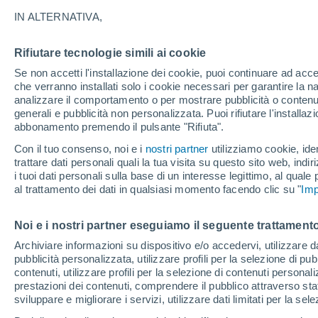
natalizie
IN ALTERNATIVA,
La stella di Natale, una delle piante si
Rifiutare tecnologie simili ai cookie
tropicale, essendo originaria degli alt
Se non accetti l'installazione dei cookie, puoi continuare ad acc
che verranno installati solo i cookie necessari per garantire la n
conquistato l'Europa.
analizzare il comportamento o per mostrare pubblicità o contenut
generali e pubblicità non personalizzata. Puoi rifiutare l'install
abbonamento premendo il pulsante "Rifiuta".
Con il tuo consenso, noi e i
nostri partner
utilizziamo cookie, iden
trattare dati personali quali la tua visita su questo sito web, indiri
i tuoi dati personali sulla base di un interesse legittimo, al quale
al trattamento dei dati in qualsiasi momento facendo clic su "
Imp
Noi e i nostri partner eseguiamo il seguente trattamento
Archiviare informazioni su dispositivo e/o accedervi, utilizzare dati
pubblicità personalizzata, utilizzare profili per la selezione di pu
contenuti, utilizzare profili per la selezione di contenuti personal
prestazioni dei contenuti, comprendere il pubblico attraverso stat
sviluppare e migliorare i servizi, utilizzare dati limitati per la sel