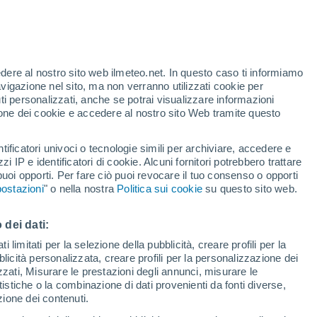
essi per secoli gli umani, lasciando molti a
sso lato. La risposta sta nell'affascinante
 satellite.
edere al nostro sito web ilmeteo.net. In questo caso ti informiamo
avigazione nel sito, ma non verranno utilizzati cookie per
i personalizzati, anche se potrai visualizzare informazioni
azione dei cookie e accedere al nostro sito Web tramite questo
tificatori univoci o tecnologie simili per archiviare, accedere e
zzi IP e identificatori di cookie. Alcuni fornitori potrebbero trattare
 puoi opporti. Per fare ciò puoi revocare il tuo consenso o opporti
ostazioni
" o nella nostra
Politica sui cookie
su questo sito web.
 dei dati:
 limitati per la selezione della pubblicità, creare profili per la
bblicità personalizzata, creare profili per la personalizzazione dei
izzati, Misurare le prestazioni degli annunci, misurare le
istiche o la combinazione di dati provenienti da fonti diverse,
ezione dei contenuti.