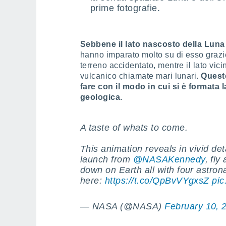
prime fotografie.
Sebbene il lato nascosto della Luna
hanno imparato molto su di esso grazie 
terreno accidentato, mentre il lato vic
vulcanico chiamate mari lunari.
Quest
fare con il modo in cui si è formata 
geologica.
A taste of whats to come.
This animation reveals in vivid det
launch from
@NASAKennedy
, fl
down on Earth all with four astron
here:
https://t.co/QpBvVYgxsZ
pic
— NASA (@NASA)
February 10, 