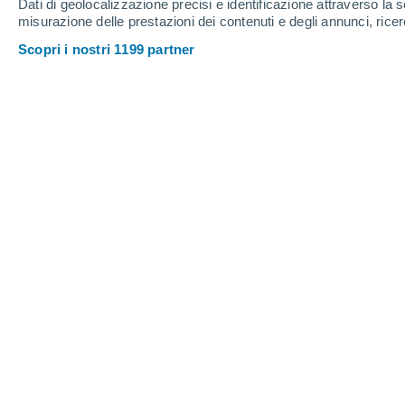
Dati di geolocalizzazione precisi e identificazione attraverso la s
misurazione delle prestazioni dei contenuti e degli annunci, ricer
Scopri i nostri 1199 partner
L'affascinante dinamica tra la Terra e la Luna continua a 
nostro vicino celeste più prossimo.
Jenniffer Guerra
1
Meteored Stati Uniti
La Luna è fonte di meraviglia e fasc
intriganti della Luna è che ne vediam
da dove ci troviamo sulla Terra. Ma vi
risposta sta in un fenomeno noto com
un'affascinante interazione tra la Terra