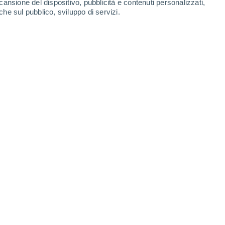
cansione del dispositivo, pubblicità e contenuti personalizzati,
che sul pubblico, sviluppo di servizi.
plasmare il modo in cui gli scienziati vedono e comprendono il
2/02/2025 10:41
6 min
ino da secoli.
Una delle caratteristiche più
o sempre lo stesso lato, indipendentemente
 siete mai chiesti perché ciò accada? La
e
blocco mareale
, ed è il risultato di
 e la Luna.