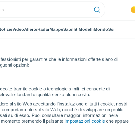
Notizie
Video
Allerte
Radar
Mappe
Satelliti
Modelli
Mondo
Sci
OMIA
PIANTE
TEMPO LIBERO
fessionisti per garantire che le informazioni offerte siano di
guenti opzioni:
ccolte tramite cookie o tecnologie simili, ci consente di
n elevati standard di qualità senza alcun costo.
lato della Luna?
re al sito Web accettando l'installazione di tutti i cookie, nostri
 il comportamento sul sito Web, nonché di sviluppare un profilo
asati su di esso. Puoi consultare maggiori informazioni nella
n lato della Luna?
si momento premendo il pulsante
Impostazioni cookie
che appare
el cielo notturno, il comportamento