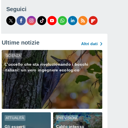
Seguici
Ultime notizie
Altri dati
SCIENZA
L’uccello che sta rivoluzionando i boschi
italiani: un vero ingegnere ecologico
ATTUALITÀ
PREVISIONI
Gli esperti
Caldo intenso