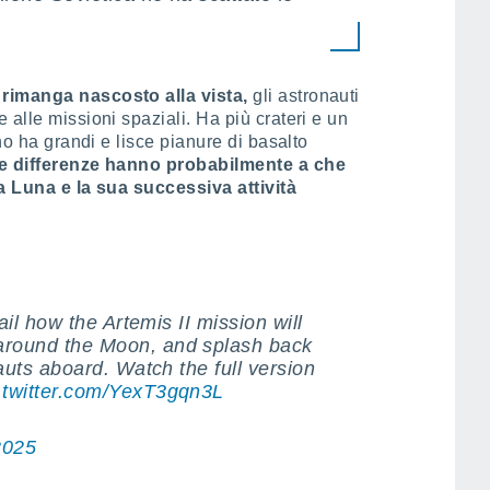
 rimanga nascosto alla vista,
gli astronauti
alle missioni spaziali. Ha più crateri e un
ino ha grandi e lisce pianure di basalto
e differenze hanno probabilmente a che
la Luna e la sua successiva attività
ail how the Artemis II mission will
y around the Moon, and splash back
auts aboard. Watch the full version
.twitter.com/YexT3gqn3L
2025