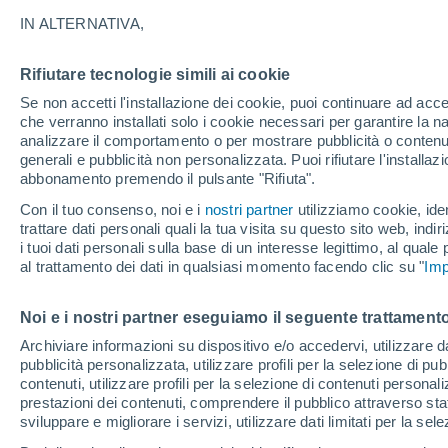
misterioso della Luna ha lasciato perpl
IN ALTERNATIVA,
chiedersi perché vediamo sempre lo ste
interazione tra il nostro pianeta e il suo
Rifiutare tecnologie simili ai cookie
Se non accetti l'installazione dei cookie, puoi continuare ad acc
che verranno installati solo i cookie necessari per garantire la n
analizzare il comportamento o per mostrare pubblicità o contenut
generali e pubblicità non personalizzata. Puoi rifiutare l'install
abbonamento premendo il pulsante "Rifiuta".
Con il tuo consenso, noi e i
nostri partner
utilizziamo cookie, iden
trattare dati personali quali la tua visita su questo sito web, indiri
i tuoi dati personali sulla base di un interesse legittimo, al quale
al trattamento dei dati in qualsiasi momento facendo clic su "
Imp
Noi e i nostri partner eseguiamo il seguente trattamento
Archiviare informazioni su dispositivo e/o accedervi, utilizzare dati
pubblicità personalizzata, utilizzare profili per la selezione di pu
contenuti, utilizzare profili per la selezione di contenuti personal
prestazioni dei contenuti, comprendere il pubblico attraverso stat
sviluppare e migliorare i servizi, utilizzare dati limitati per la sel