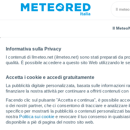
Il Meteo
TUTTE
ATTUALITÀ
SCIENZA
PREVISIONI
ASTRON
Informativa sulla Privacy
I contenuti di Ilmeteo.net (ilmeteo.net) sono stati preparati da pro
qualità. È possibile accedere a questo sito Web utilizzando le se
Accetta i cookie e accedi gratuitamente
La pubblicità digitale personalizzata, basata sulle informazioni ra
finanziare la nostra attività per continuare a offrirti contenuti co
Home
Notizie
Scienza
Perché vediamo solo un 
Facendo clic sul pulsante "Accetta e continua", è possibile accede
o dei nostri partner, che ci consentono di tracciare e analizzare
specifico per mostrarti la pubblicità o contenuti personalizzati b
Perché vediamo solo u
nostra
Politica sui cookie
e revocare il tuo consenso in qualsia
disponibile a piè di pagina del nostro sito web.
Nonostante la sua presenza costante n