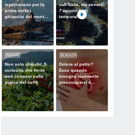
ispezionano per la
sull’Italia, ma venerdì
prima volta i
7 agosto forti
ghiacciai del monte
temporali
Ararat, dove Noè
minacciano il Nord
approdò dopo il
Diluvio Universale
PIANTE
SCIENZA
Non solo chicchi: 5
Dolore al petto?
curiosità che forse
Ecco quando
non conosci sulla
bisogna realmente
pianta del caffè
preoccuparsi e
chiamare subito il
medico