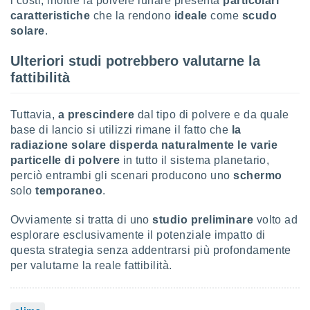
i costi, inoltre la polvere lunare presenta
particolari
caratteristiche
che la rendono
ideale
come
scudo
i nostri
solare
.
artner
Ulteriori studi potrebbero valutarne la
fattibilità
Tuttavia,
a prescindere
dal tipo di polvere e da quale
base di lancio si utilizzi rimane il fatto che
la
radiazione solare disperda naturalmente le varie
particelle di polvere
in tutto il sistema planetario,
perciò entrambi gli scenari producono uno
schermo
solo
temporaneo
.
Ovviamente si tratta di uno
studio preliminare
volto ad
esplorare esclusivamente il potenziale impatto di
questa strategia senza addentrarsi più profondamente
per valutarne la reale fattibilità.