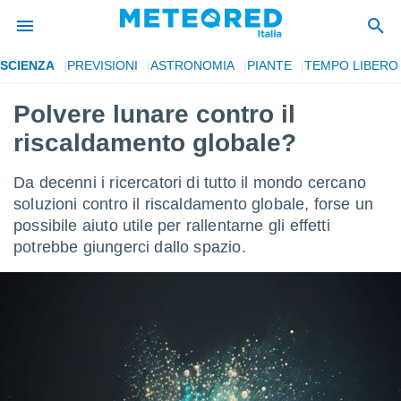
SCIENZA
PREVISIONI
ASTRONOMIA
PIANTE
TEMPO LIBERO
tiva
rivacy
Polvere lunare contro il
ti di
riscaldamento globale?
net
net)
i
Da decenni i ricercatori di tutto il mondo cercano
 da
soluzioni contro il riscaldamento globale, forse un
nisti per
possibile aiuto utile per rallentarne gli effetti
 che le
ioni
potrebbe giungerci dallo spazio.
iano di
È
 a
ito Web
do le
opzioni:
 i