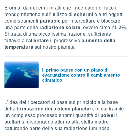
È ormai da decenni infatti che i ricercatori di tutto il
sui cookie
mondo riflettono sull’utilizzo di
schermi
o altri oggetti
e il tuo
come strumenti
parasole
per intercettare e bloccare
 in
una parte della
radiazione solare
, ovvero circa l’
1-2%
.
o
Si tratta di una piccolissima frazione, sufficiente
 il
tuttavia a
rallentare
il progressivo
aumento della
temperatura
sul nostro pianeta.
azioni
kie
re
le a piè
Il primo paese con un piano di
 del
evacuazione contro il cambiamento
to web.
climatico
ATIVA,
L’idea dei ricercatori si basa sul principio alla base
e
della
formazione dei sistemi planetari
, in cui tramite
gie
un complesso processo enormi quantità di
polveri
i cookie
stellari
si dispongono attorno alla stella madre
ccetti
catturando parte della sua radiazione luminosa.
zione dei