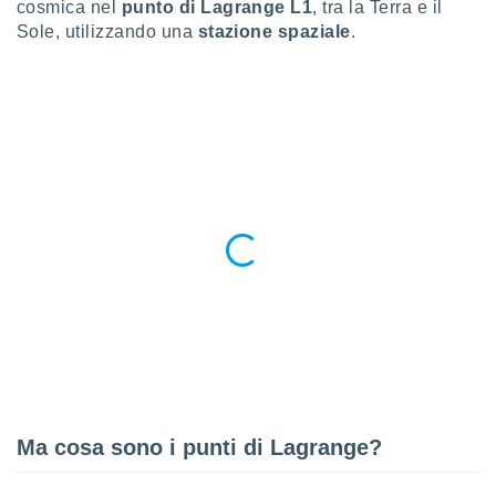
ioni
cosmica nel
punto di Lagrange L1
, tra la Terra e il
e
Sole, utilizzando una
stazione spaziale
.
à non
izzata.
utare
zione dei
 al
ito Web
questo
ento
 il
o
, noi e i
rtner
mo
tori
o
Ma cosa sono i punti di Lagrange?
e simili
viare,