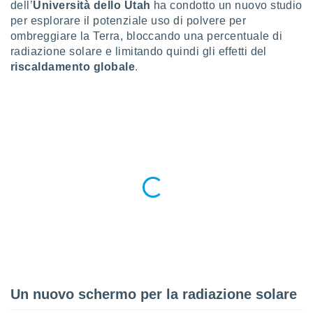
a", è
dell’
Università dello Utah
ha condotto un nuovo studio
per esplorare il potenziale uso di polvere per
al sito
ombreggiare la Terra, bloccando una percentuale di
ettando
radiazione solare e limitando quindi gli effetti del
zione di
riscaldamento globale
.
okie,
dei nostri
che ci
no di
 e
e il
amento
 Web,
i
re un
pecifico
arti la
à o
i
zzati
 di esso.
sultare
Un nuovo schermo per la radiazione solare
oni nella