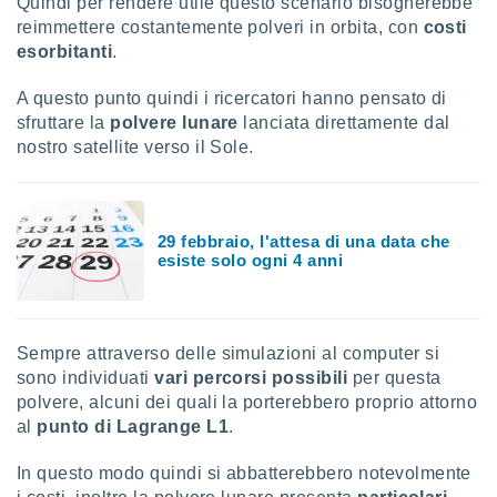
Quindi per rendere utile questo scenario bisognerebbe
re e
reimmettere costantemente polveri in orbita, con
costi
e i
esorbitanti
.
tilizzare
ati per la
A questo punto quindi i ricercatori hanno pensato di
e dei
sfruttare la
polvere lunare
lanciata direttamente dal
.
nostro satellite verso il Sole.
izzazione
azione
29 febbraio, l'attesa di una data che
o la
esiste solo ogni 4 anni
e del
vo,
à e
i
zzati,
Sempre attraverso delle simulazioni al computer si
one delle
sono individuati
vari percorsi possibili
per questa
ni dei
polvere, alcuni dei quali la porterebbero proprio attorno
 e degli
al
punto di Lagrange L1
.
 ricerche
ico,
In questo modo quindi si abbatterebbero notevolmente
di