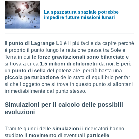
ioni
" o
tra
La spazzatura spaziale potrebbe
sui cookie
impedire future missioni lunari
o sito
nostri
Il
punto di Lagrange L1
è il più facile da capire perché
è proprio il punto lungo la retta che passa tra Sole e
mo il
Terra in cui
le forze gravitazionali sono bilanciate
e
te
ento dei
si trova a circa
1.5 milioni di chilometri
da noi. È però
un
punto di sella
del potenziale, perciò basta una
re
piccola perturbazione
dello stato di equilibrio per far
ioni su
sì che l’oggetto che si trova in questo punto si allontani
vo e/o
irrimediabilmente dal punto stesso.
i,
 dati
Simulazioni per il calcolo delle possibili
er la
evoluzioni
 della
à, creare
r la
Tramite quindi delle
simulazioni
i ricercatori hanno
à
studiato il
movimento
di eventuali
particelle
izzata,