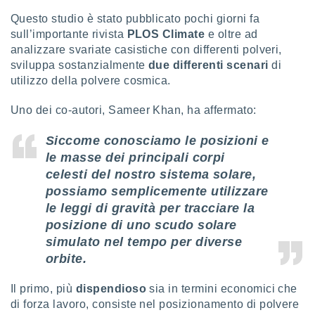
puoi
Questo studio è stato pubblicato pochi giorni fa
re ad
sull’importante rivista
PLOS Climate
e oltre ad
 al
analizzare svariate casistiche con differenti polveri,
ito web
et. In
sviluppa sostanzialmente
due differenti scenari
di
aso ti
utilizzo della polvere cosmica.
mo che
installati
Uno dei co-autori, Sameer Khan, ha affermato:
okie
i per
Siccome conosciamo le posizioni e
 la
le masse dei principali corpi
one nel
 non
celesti del nostro sistema solare,
utilizzati
possiamo semplicemente utilizzare
er
le leggi di gravità per tracciare la
e il
amento o
posizione di uno scudo solare
rare
simulato nel tempo per diverse
à o
orbite.
i
zzati,
Il primo, più
dispendioso
sia in termini economici che
 potrai
are
di forza lavoro, consiste nel posizionamento di polvere