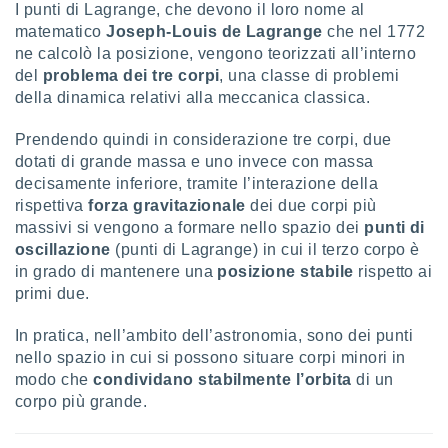
 e
I punti di Lagrange, che devono il loro nome al
ati
matematico
Joseph-Louis de Lagrange
che nel 1772
 quali la
ne calcolò la posizione, vengono teorizzati all’interno
a su
del
problema dei tre corpi
, una classe di problemi
ito web,
della dinamica relativi alla meccanica classica.
IP e
tori di
Alcuni
Prendendo quindi in considerazione tre corpi, due
dotati di grande massa e uno invece con massa
ro
decisamente inferiore, tramite l’interazione della
 tuoi dati
rispettiva
forza gravitazionale
dei due corpi più
 sulla
massivi si vengono a formare nello spazio dei
punti di
un
oscillazione
(punti di Lagrange) in cui il terzo corpo è
e
, al quale
in grado di mantenere una
posizione stabile
rispetto ai
rti. Per
primi due.
puoi
il tuo
In pratica, nell’ambito dell’astronomia, sono dei punti
o o
nello spazio in cui si possono situare corpi minori in
l
modo che
condividano stabilmente l’orbita
di un
nto dei
corpo più grande.
ualsiasi
 facendo