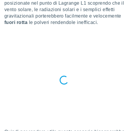
 profili
posizionate nel punto di Lagrange L1 scoprendo che il
lezione
vento solare, le radiazioni solari e i semplici effetti
cità
gravitazionali porterebbero facilmente e velocemente
izzata,
fuori rotta
le polveri rendendole inefficaci.
fili per
izzazione
nuti,
 profili
lezione
uti
zzati,
 le
ni degli
 misurare
zioni dei
,
ere il
so
he o la
ione di
enienti
diverse,