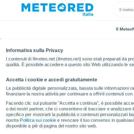
Il Meteo
TUTTE
ATTUALITÀ
SCIENZA
PREVISIONI
ASTRON
Informativa sulla Privacy
I contenuti di Ilmeteo.net (ilmeteo.net) sono stati preparati da pro
qualità. È possibile accedere a questo sito Web utilizzando le se
Accetta i cookie e accedi gratuitamente
La pubblicità digitale personalizzata, basata sulle informazioni ra
finanziare la nostra attività per continuare a offrirti contenuti co
Home
Notizie
Scienza
Questi sono i tre lavori ch
Facendo clic sul pulsante "Accetta e continua", è possibile accede
o dei nostri partner, che ci consentono di tracciare e analizzare
specifico per mostrarti la pubblicità o contenuti personalizzati b
Questi sono i tre lavori
nostra
Politica sui cookie
e revocare il tuo consenso in qualsia
disponibile a piè di pagina del nostro sito web.
artificiale non può sos