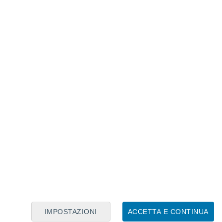
ità che non può ancora essere sostituita
” sono quelli che richiedono
forti capacità
tipologie di competenze Ford include, ad
ali e giornalisti investigativi
. Lavori che
onda delle persone.
IMPOSTAZIONI
ACCETTA E CONTINUA