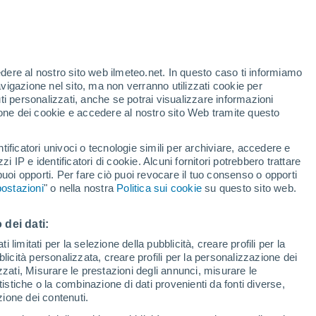
scienza, alcune abilità sono ancora
 sostituire con l’intelligenza artificiale.
edere al nostro sito web ilmeteo.net. In questo caso ti informiamo
avigazione nel sito, ma non verranno utilizzati cookie per
i personalizzati, anche se potrai visualizzare informazioni
azione dei cookie e accedere al nostro sito Web tramite questo
tificatori univoci o tecnologie simili per archiviare, accedere e
zzi IP e identificatori di cookie. Alcuni fornitori potrebbero trattare
 puoi opporti. Per fare ciò puoi revocare il tuo consenso o opporti
ostazioni
" o nella nostra
Politica sui cookie
su questo sito web.
 dei dati:
 limitati per la selezione della pubblicità, creare profili per la
bblicità personalizzata, creare profili per la personalizzazione dei
izzati, Misurare le prestazioni degli annunci, misurare le
istiche o la combinazione di dati provenienti da fonti diverse,
ezione dei contenuti.