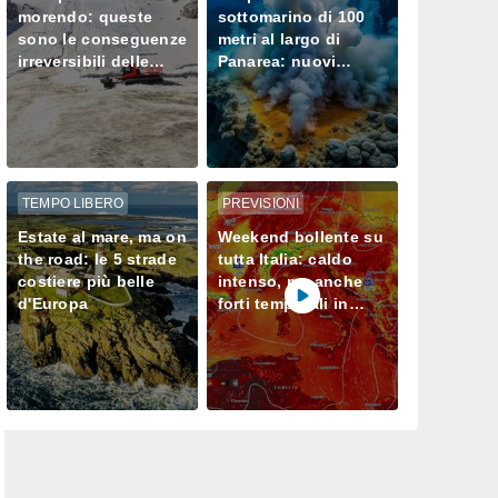
morendo: queste
sottomarino di 100
sono le conseguenze
metri al largo di
irreversibili delle
Panarea: nuovi
ondate di calore sui
camini idrotermali e
loro ghiacciai
cosa cambia
TEMPO LIBERO
PREVISIONI
Estate al mare, ma on
Weekend bollente su
the road: le 5 strade
tutta Italia: caldo
costiere più belle
intenso, ma anche
d'Europa
forti temporali in
arrivo su Alpi e
Appennini