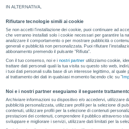
specialisti
IN ALTERNATIVA,
Nonostante gli enormi progressi della 
Rifiutare tecnologie simili ai cookie
esclusive dell’uomo e saranno difficili da
Se non accetti l'installazione dei cookie, puoi continuare ad acc
che verranno installati solo i cookie necessari per garantire la n
analizzare il comportamento o per mostrare pubblicità o contenut
generali e pubblicità non personalizzata. Puoi rifiutare l'install
abbonamento premendo il pulsante "Rifiuta".
Con il tuo consenso, noi e i
nostri partner
utilizziamo cookie, iden
trattare dati personali quali la tua visita su questo sito web, indiri
i tuoi dati personali sulla base di un interesse legittimo, al quale
al trattamento dei dati in qualsiasi momento facendo clic su "
Imp
Noi e i nostri partner eseguiamo il seguente trattamento
Archiviare informazioni su dispositivo e/o accedervi, utilizzare dati
pubblicità personalizzata, utilizzare profili per la selezione di pu
contenuti, utilizzare profili per la selezione di contenuti personal
prestazioni dei contenuti, comprendere il pubblico attraverso stat
sviluppare e migliorare i servizi, utilizzare dati limitati per la sel