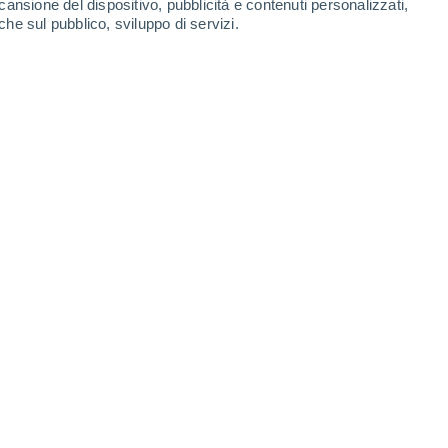
cansione del dispositivo, pubblicità e contenuti personalizzati,
che sul pubblico, sviluppo di servizi.
za artificiale non può ancora sostituire.
024 09:30
6 min
a e della robotica di sviluppare macchine più
di 70 anni fa. Ma è proprio adesso, in questo
ssi nell’intelligenza artificiale (AI)
che
o di Chat GPT nel 2022, tutto sembra
notizie su nuovi traguardi raggiunti
 terremoti, predire malattie, creare elementi