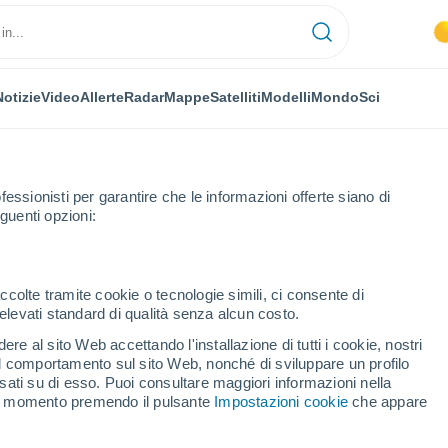
Notizie
Video
Allerte
Radar
Mappe
Satelliti
Modelli
Mondo
Sci
OMIA
PIANTE
TEMPO LIBERO
fessionisti per garantire che le informazioni offerte siano di
guenti opzioni:
ccolte tramite cookie o tecnologie simili, ci consente di
n elevati standard di qualità senza alcun costo.
e l’intelligenza artificiale non può sostituire, secondo gli specialisti
re al sito Web accettando l'installazione di tutti i cookie, nostri
 il comportamento sul sito Web, nonché di sviluppare un profilo
asati su di esso. Puoi consultare maggiori informazioni nella
 che l’intelligenza
si momento premendo il pulsante
Impostazioni cookie
che appare
tituire, secondo gli