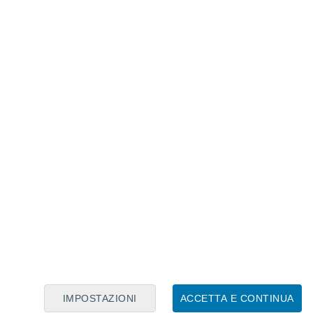
arà la primavera 2023? Ecco l'ultima linea
denza
ioni di Navier-Stokes
 insieme di equazioni differenziali
dei fluidi.
Queste equazioni forniscono
di aria e acqua nell'atmosfera e
sono alla
e previsioni
meteorologiche.
ono una descrizione matematica
nell'atmosfera e sono alla base
per le previsioni
IMPOSTAZIONI
ACCETTA E CONTINUA