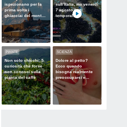
ispezionano per la
sull’Italia, ma venerdì
prima volta i
7 agosto forti
ghiacciai del monte
temporali
Ararat, dove Noè
minacciano il Nord
approdò dopo il
Diluvio Universale
PIANTE
SCIENZA
Non solo chicchi: 5
Dolore al petto?
curiosità che forse
Ecco quando
non conosci sulla
bisogna realmente
pianta del caffè
preoccuparsi e
chiamare subito il
medico