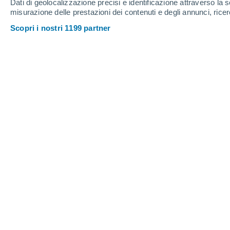
Dati di geolocalizzazione precisi e identificazione attraverso la s
misurazione delle prestazioni dei contenuti e degli annunci, ricer
Scopri i nostri 1199 partner
Un robot presenta le previsioni del tempo, con fulmini e 
l'intelligenza artificiale! (Fonte: https://instantart.io/)
Luca Lombroso
01/
Modelli e algoritmi già oggi sono la b
rivoluzione sta per arrivare.
ChatGPT è
Transformer,
ovvero "trasformatore pr
uno strumento di intelligenza artifici
novembre 2022.