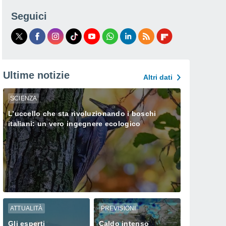
Seguici
Ultime notizie
Altri dati
SCIENZA
L’uccello che sta rivoluzionando i boschi
italiani: un vero ingegnere ecologico
ATTUALITÀ
PREVISIONI
Gli esperti
Caldo intenso