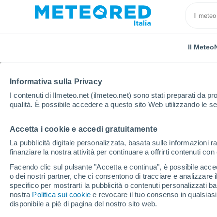
Il Meteo
TUTTE
ATTUALITÀ
SCIENZA
PREVISIONI
ASTRO
Informativa sulla Privacy
I contenuti di Ilmeteo.net (ilmeteo.net) sono stati preparati da pro
qualità. È possibile accedere a questo sito Web utilizzando le se
Accetta i cookie e accedi gratuitamente
La pubblicità digitale personalizzata, basata sulle informazioni ra
finanziare la nostra attività per continuare a offrirti contenuti co
Home
Notizie
Attualità
ChatGPT sconvolgerà an
Facendo clic sul pulsante "Accetta e continua", è possibile accede
o dei nostri partner, che ci consentono di tracciare e analizzare
specifico per mostrarti la pubblicità o contenuti personalizzati b
ChatGPT sconvolgerà 
nostra
Politica sui cookie
e revocare il tuo consenso in qualsia
disponibile a piè di pagina del nostro sito web.
del tempo?