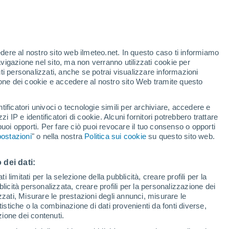
nza artificiale, si appresta a rivoluzionare
tratta, fra entusiasmo, dubbi e timori. Lo
ostituiranno presto i meteorologi?
edere al nostro sito web ilmeteo.net. In questo caso ti informiamo
avigazione nel sito, ma non verranno utilizzati cookie per
i personalizzati, anche se potrai visualizzare informazioni
azione dei cookie e accedere al nostro sito Web tramite questo
tificatori univoci o tecnologie simili per archiviare, accedere e
zzi IP e identificatori di cookie. Alcuni fornitori potrebbero trattare
 puoi opporti. Per fare ciò puoi revocare il tuo consenso o opporti
ostazioni
" o nella nostra
Politica sui cookie
su questo sito web.
 dei dati:
 limitati per la selezione della pubblicità, creare profili per la
bblicità personalizzata, creare profili per la personalizzazione dei
izzati, Misurare le prestazioni degli annunci, misurare le
istiche o la combinazione di dati provenienti da fonti diverse,
ezione dei contenuti.