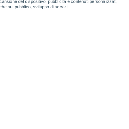
cansione del dispositivo, pubblicità e contenuti personalizzati,
che sul pubblico, sviluppo di servizi.
nuvole: incredibile, anche questa immagine è stata generata con
03/2023 10:06
7 min
asa delle previsioni meteo, ma una nuova
 l’acronimo di Generative Pre-trained
e-istruito generatore di conversazioni";
è
ale
(AI)
lanciato da una start up
lo scorso