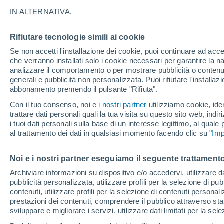
IN ALTERNATIVA,
ChatGPT, il nuovo strumento di intellige
anche la meteorologia. Ecco di cosa si 
Rifiutare tecnologie simili ai cookie
abbiamo messo alla prova: robot e AI s
Se non accetti l'installazione dei cookie, puoi continuare ad acc
che verranno installati solo i cookie necessari per garantire la n
analizzare il comportamento o per mostrare pubblicità o contenut
generali e pubblicità non personalizzata. Puoi rifiutare l'install
abbonamento premendo il pulsante "Rifiuta".
Con il tuo consenso, noi e i
nostri partner
utilizziamo cookie, iden
trattare dati personali quali la tua visita su questo sito web, indiri
i tuoi dati personali sulla base di un interesse legittimo, al quale
al trattamento dei dati in qualsiasi momento facendo clic su "
Imp
Noi e i nostri partner eseguiamo il seguente trattamento
Archiviare informazioni su dispositivo e/o accedervi, utilizzare dati
pubblicità personalizzata, utilizzare profili per la selezione di pu
contenuti, utilizzare profili per la selezione di contenuti personal
prestazioni dei contenuti, comprendere il pubblico attraverso stat
sviluppare e migliorare i servizi, utilizzare dati limitati per la sel