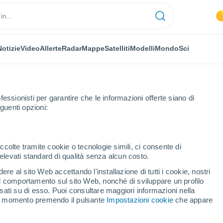
Notizie
Video
Allerte
Radar
Mappe
Satelliti
Modelli
Mondo
Sci
NOMIA
PIANTE
TEMPO LIBERO
fessionisti per garantire che le informazioni offerte siano di
guenti opzioni:
ccolte tramite cookie o tecnologie simili, ci consente di
n elevati standard di qualità senza alcun costo.
che meteo e previsioni del tempo?
re al sito Web accettando l'installazione di tutti i cookie, nostri
 il comportamento sul sito Web, nonché di sviluppare un profilo
asati su di esso. Puoi consultare maggiori informazioni nella
anche meteo e previsioni
si momento premendo il pulsante
Impostazioni cookie
che appare