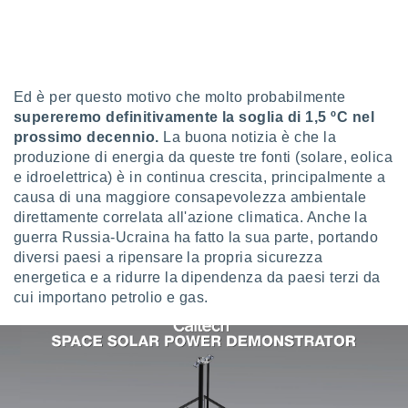
sui cookie
e il tuo
 in
Ed è per questo motivo che molto probabilmente
o
supereremo definitivamente la
soglia di 1,5 ºC nel
 il
prossimo decennio.
La buona notizia è che la
azioni
produzione di energia da queste tre fonti (solare, eolica
kie
e idroelettrica) è in continua crescita, principalmente a
re
causa di una maggiore consapevolezza ambientale
le a piè
direttamente correlata all'azione climatica. Anche la
 del
guerra Russia-Ucraina ha fatto la sua parte, portando
to web.
diversi paesi a ripensare la propria sicurezza
energetica e a ridurre la dipendenza da paesi terzi da
ATIVA,
cui importano petrolio e gas.
e
gie
i cookie
ccetti
zione dei