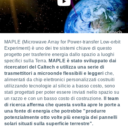
 profili
lezione
cità
izzata,
fili per
izzazione
nuti,
MAPLE (Microwave Array for Power-transfer Low-orbit
 profili
Experiment) è uno dei tre sistemi chiave di questo
lezione
progetto per trasferire energia dallo spazio a luoghi
uti
specifici sulla Terra.
MAPLE è stato sviluppato dai
zzati,
ricercatori del Caltech e utilizza una serie di
 le
trasmettitori a microonde flessibili e leggeri
che,
ni degli
 misurare
alimentati da chip elettronici personalizzati costruiti
zioni dei
utilizzando tecnologie al silicio a basso costo, sono
,
stati progettati per poter essere inviati nello spazio su
ere il
un razzo e con un basso costo di costruzione.
Il team
di ricerca afferma che questa svolta apre le porte a
so
una fonte di energia che potrebbe "produrre
he o la
ione di
potenzialmente otto volte più energia dei pannelli
enienti
solari situati sulla superficie terrestre".
diverse,