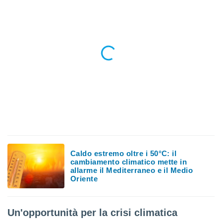
ioni
e
à non
izzata.
utare
zione dei
 al
ito Web
questo
ento
 il
o
, noi e i
Caldo estremo oltre i 50°C: il
rtner
cambiamento climatico mette in
mo
allarme il Mediterraneo e il Medio
Oriente
tori
o
e simili
Un'opportunità per la crisi climatica
viare,