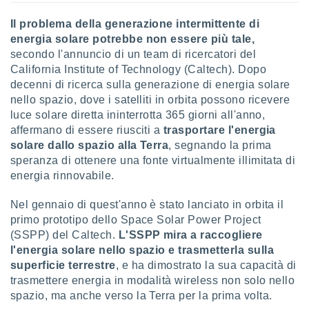
 e
ati
Il problema della generazione intermittente di
 quali la
energia solare potrebbe non essere più tale,
a su
secondo l'annuncio di un team di ricercatori del
ito web,
IP e
California Institute of Technology (Caltech). Dopo
tori di
decenni di ricerca sulla generazione di energia solare
Alcuni
nello spazio, dove i satelliti in orbita possono ricevere
luce solare diretta ininterrotta 365 giorni all'anno,
ro
affermano di essere riusciti a
trasportare l'energia
 tuoi dati
solare dallo spazio alla Terra
, segnando la prima
 sulla
un
speranza di ottenere una fonte virtualmente illimitata di
e
energia rinnovabile.
, al quale
rti. Per
Nel gennaio di quest'anno è stato lanciato in orbita il
puoi
primo prototipo dello Space Solar Power Project
il tuo
(SSPP) del Caltech.
L'SSPP mira a raccogliere
o o
l'energia solare nello spazio e trasmetterla sulla
l
nto dei
superficie terrestre
, e ha dimostrato la sua capacità di
ualsiasi
trasmettere energia in modalità wireless non solo nello
 facendo
spazio, ma anche verso la Terra per la prima volta.