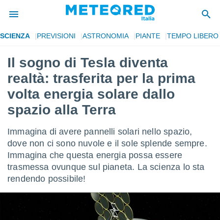
SCIENZA
PREVISIONI
ASTRONOMIA
PIANTE
TEMPO LIBERO
tiva
rivacy
Il sogno di Tesla diventa
ti di
realtà: trasferita per la prima
net
net)
volta energia solare dallo
i
spazio alla Terra
 da
nisti per
 che le
Immagina di avere pannelli solari nello spazio,
ioni
dove non ci sono nuvole e il sole splende sempre.
iano di
È
Immagina che questa energia possa essere
trasmessa ovunque sul pianeta. La scienza lo sta
 a
rendendo possibile!
ito Web
do le
opzioni:
 i