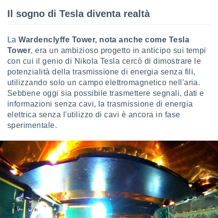
re e
Il sogno di Tesla diventa realtà
e i
tilizzare
ati per la
La
Wardenclyffe Tower, nota anche come Tesla
e dei
Tower
, era un ambizioso progetto in anticipo sui tempi
.
con cui il genio di Nikola Tesla cercò di dimostrare le
potenzialità della trasmissione di energia senza fili,
izzazione
utilizzando solo un campo elettromagnetico nell'aria.
Sebbene oggi sia possibile trasmettere segnali, dati e
azione
informazioni senza cavi, la trasmissione di energia
o la
elettrica senza l'utilizzo di cavi è ancora in fase
e del
sperimentale.
vo,
à e
i
zzati,
one delle
ni dei
 e degli
 ricerche
ico,
di