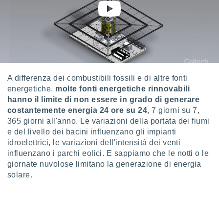
puoi
re ad
 al
ito web
et. In
aso ti
mo che
installati
A differenza dei combustibili fossili e di altre fonti
okie
energetiche,
molte fonti energetiche rinnovabili
i per
hanno il limite di non essere in grado di generare
 la
one nel
costantemente energia 24 ore su 24
, 7 giorni su 7,
 non
365 giorni all'anno. Le variazioni della portata dei fiumi
utilizzati
e del livello dei bacini influenzano gli impianti
er
idroelettrici, le variazioni dell'intensità dei venti
e il
influenzano i parchi eolici. E sappiamo che le notti o le
amento o
giornate nuvolose limitano la generazione di energia
rare
à o
solare.
i
zzati,
 potrai
are