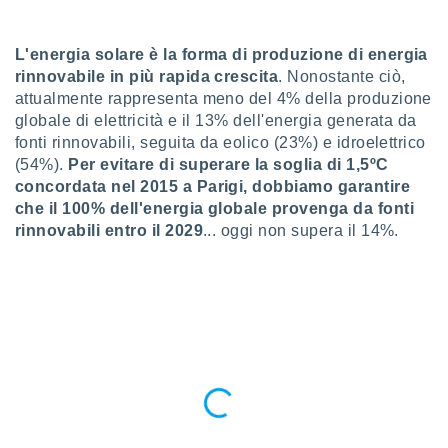
a", è
al sito
L'energia solare è la forma di produzione di energia
ettando
rinnovabile in più rapida crescita
. Nonostante ciò,
zione di
attualmente rappresenta meno del 4% della produzione
okie,
globale di elettricità e il 13% dell'energia generata da
dei nostri
che ci
fonti rinnovabili, seguita da eolico (23%) e idroelettrico
no di
(54%).
Per evitare di superare la soglia di 1,5ºC
 e
concordata nel 2015 a Parigi, dobbiamo garantire
e il
che il 100% dell'energia globale provenga da fonti
amento
rinnovabili entro il 2029
... oggi non supera il 14%.
 Web,
i
re un
pecifico
arti la
à o
i
zzati
 di esso.
sultare
oni nella