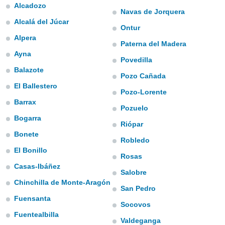
Alcadozo
e
Navas de Jorquera
Alcalá del Júcar
amente
Ontur
Alpera
cità
Paterna del Madera
Ayna
Povedilla
izzata,
ACCETTA
ulle
Balazote
E
Pozo Cañada
ioni
CONTINUA
El Ballestero
tramite
Pozo-Lorente
Barrax
e simili,
Pozuelo
IMPOSTAZIONI
nte di
Bogarra
Riópar
e la
Bonete
tività per
Robledo
re a
El Bonillo
ontenuti
Rosas
ti
Casas-Ibáñez
Salobre
 di
Chinchilla de Monte-Aragón
senza
San Pedro
sto.
Fuensanta
Socovos
clic sul
Fuentealbilla
 "Accetta
Valdeganga