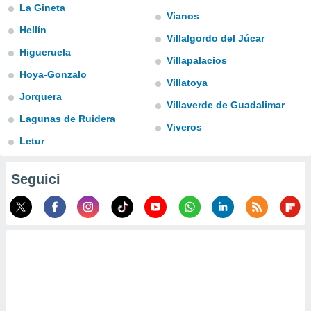
a", è
La Gineta
Vianos
Hellín
al sito
Villalgordo del Júcar
ettando
Higueruela
zione di
Villapalacios
okie,
Hoya-Gonzalo
Villatoya
dei nostri
Jorquera
che ci
Villaverde de Guadalimar
no di
Lagunas de Ruidera
 e
Viveros
e il
Letur
amento
 Web,
i
Seguici
re un
pecifico
arti la
à o
i
zzati
 di esso.
sultare
oni nella