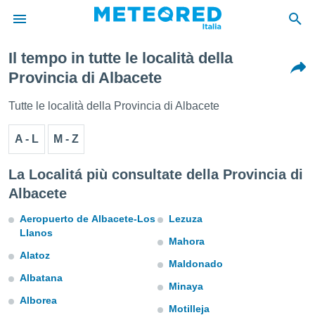
Il tempo in tutte le località della
tiva
Provincia di Albacete
rivacy
ti di
Tutte le località della Provincia di Albacete
net
net)
A - L
M - Z
i
 da
nisti per
La Localitá più consultate della Provincia di
 che le
Albacete
ioni
iano di
Aeropuerto de Albacete-Los
Lezuza
È
Llanos
Mahora
 a
Alatoz
ito Web
Maldonado
do le
Albatana
opzioni:
Minaya
Alborea
Motilleja
 i