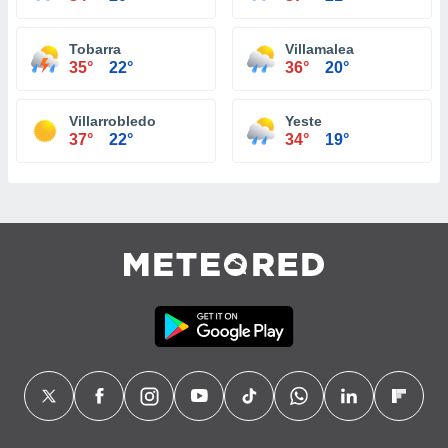
Tobarra
Villamalea
35°
22°
36°
20°
Villarrobledo
Yeste
37°
22°
34°
19°