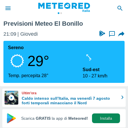
El Bonillo
Previsioni Meteo El Bonillo
tiva
rivacy
21:09
Giovedi
...
ti di
net
Sereno
net)
29°
i
 da
nisti per
Sud-est
 che le
Temp. percepita 28°
10
27 km/h
ioni
iano di
È
Ultim’ora
Caldo intenso sull’Italia, ma venerdì 7 agosto
 a
forti temporali minacciano il Nord
ito Web
do le
opzioni:
Scarica
GRATIS
la app di
Meteored!
Installa
 i