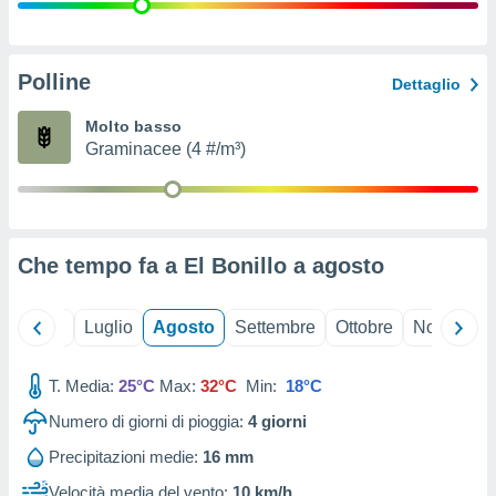
ioni
" o
tra
sui cookie
o sito
Polline
Dettaglio
Molto basso
nostri
Graminacee (4 #/m³)
mo il
te
ento dei
Che tempo fa a El Bonillo a
agosto
re
ioni su
vo e/o
Giugno
Luglio
Agosto
Settembre
Ottobre
Novembre
i,
 dati
er la
T. Media:
25°C
Max:
32°C
Min:
18°C
 della
Numero di giorni di pioggia:
4
giorni
à, creare
r la
Precipitazioni medie:
16 mm
à
izzata,
Velocità media del vento:
10 km/h