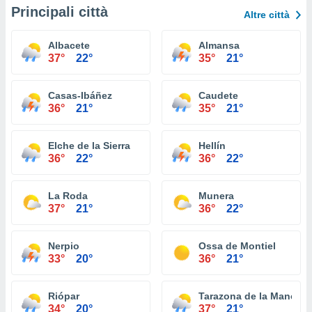
Principali città
Altre città
Albacete
Almansa
37°
22°
35°
21°
Casas-Ibáñez
Caudete
36°
21°
35°
21°
Elche de la Sierra
Hellín
36°
22°
36°
22°
La Roda
Munera
37°
21°
36°
22°
Nerpio
Ossa de Montiel
33°
20°
36°
21°
Riópar
Tarazona de la Mancha
34°
20°
37°
21°