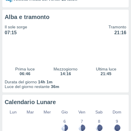
 profili
lezione
cità
Alba e tramonto
izzata,
fili per
Il sole sorge
Tramonto
07:15
21:16
izzazione
nuti,
 profili
lezione
uti
zzati,
Prima luce
Mezzogiorno
Ultima luce
 le
06:46
14:16
21:45
ni degli
 misurare
Durata del giorno
14h 1m
zioni dei
Luce del giorno restante
36m
,
ere il
Calendario Lunare
so
Lun
Mar
Mer
Gio
Ven
Sab
Dom
he o la
ione di
6
7
8
9
enienti
diverse,