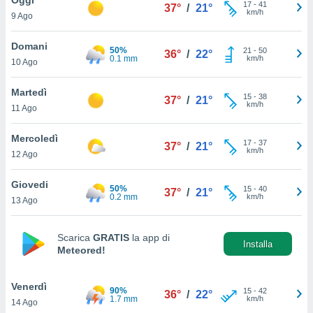
a", è
17
-
41
37°
/
21°
km/h
9 Ago
al sito
ettando
Domani
50%
21
-
50
36°
/
22°
zione di
0.1 mm
km/h
10 Ago
okie,
dei nostri
Martedì
15
-
38
che ci
37°
/
21°
km/h
11 Ago
no di
 e
e il
Mercoledì
17
-
37
37°
/
21°
amento
km/h
12 Ago
 Web,
i
Giovedi
50%
15
-
40
re un
37°
/
21°
0.2 mm
km/h
13 Ago
pecifico
arti la
à o
Scarica
GRATIS
la app di
i
Installa
Meteored!
zzati
 di esso.
sultare
Venerdì
90%
15
-
42
36°
/
22°
1.7 mm
km/h
14 Ago
oni nella