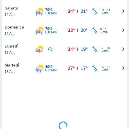
Sabato
sui cookie
70%
10
-
34
34°
/
21°
2.8 mm
km/h
15 Ago
e il tuo
 in
Domenica
70%
5
-
42
33°
/
20°
o
0.8 mm
km/h
16 Ago
 il
Lunedì
azioni
17
-
45
34°
/
19°
km/h
17 Ago
kie
re
le a piè
Martedì
40%
13
-
41
27°
/
17°
 del
0.2 mm
km/h
18 Ago
to web.
ATIVA,
e
gie
i cookie
ccetti
zione dei