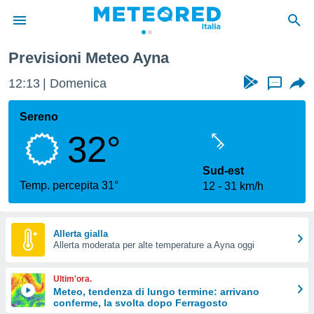
Ayna
Previsioni Meteo Ayna
tiva
rivacy
12:13
Domenica
...
ti di
net
Sereno
net)
32°
i
 da
nisti per
Sud-est
 che le
Temp. percepita 31°
12
31 km/h
ioni
iano di
È
Allerta gialla
 a
Allerta moderata per alte temperature a Ayna oggi
ito Web
do le
Ultim'ora.
opzioni:
Meteo, tendenza di lungo termine: arrivano
conferme, la svolta dopo Ferragosto
 i