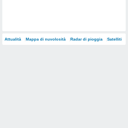
i nostri
artner
Attualità
Mappa di nuvolosità
Radar di pioggia
Satelliti