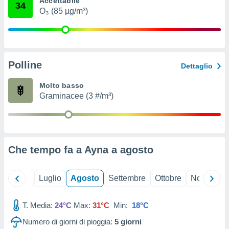
Accettabile
34
ioni
" o
O₃ (85 µg/m³)
tra
sui cookie
o sito
Polline
nostri
Dettaglio
mo il
Molto basso
te
Graminacee (3 #/m³)
ento dei
re
ioni su
vo e/o
Che tempo fa a Ayna a
agosto
i,
 dati
er la
Giugno
Luglio
Agosto
Settembre
Ottobre
Novembre
 della
à, creare
r la
T. Media:
24°C
Max:
31°C
Min:
18°C
à
Numero di giorni di pioggia:
5
giorni
izzata,