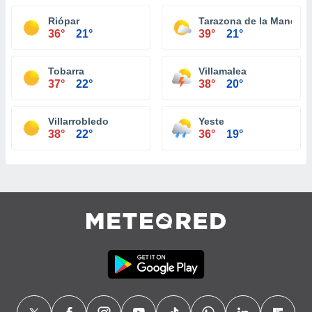
Riópar
Tarazona de la Mancha
36°
21°
39°
21°
Tobarra
Villamalea
37°
22°
38°
20°
Villarrobledo
Yeste
38°
22°
36°
19°