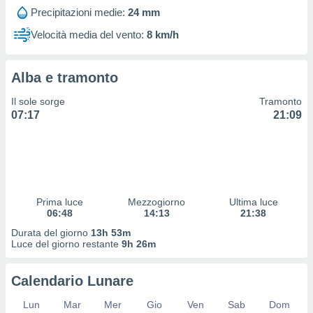
 profili
Precipitazioni medie:
24 mm
lezione
cità
Velocità media del vento:
8 km/h
izzata,
fili per
Alba e tramonto
izzazione
nuti,
Il sole sorge
Tramonto
 profili
07:17
21:09
lezione
uti
zzati,
 le
ni degli
 misurare
Prima luce
Mezzogiorno
Ultima luce
zioni dei
06:48
14:13
21:38
,
ere il
Durata del giorno
13h 53m
Luce del giorno restante
9h 26m
so
he o la
Calendario Lunare
ione di
enienti
Lun
Mar
Mer
Gio
Ven
Sab
Dom
diverse,