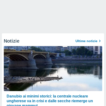
Notizie
Ultime notizie
Danubio ai minimi storici: la centrale nucleare
ungherese va in crisi e dalle secche riemerge un
giovane mammut