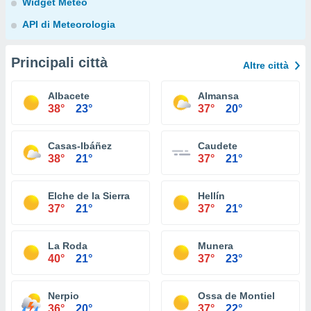
Widget Meteo
API di Meteorologia
Principali città
Altre città
Albacete
Almansa
38°
23°
37°
20°
Casas-Ibáñez
Caudete
38°
21°
37°
21°
Elche de la Sierra
Hellín
37°
21°
37°
21°
La Roda
Munera
40°
21°
37°
23°
Nerpio
Ossa de Montiel
36°
20°
37°
22°