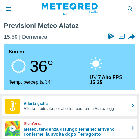
Alatoz
Previsioni Meteo Alatoz
tiva
rivacy
15:59
Domenica
...
ti di
net
Sereno
net)
36°
i
 da
nisti per
UV
7 Alto
FPS
 che le
Temp. percepita 34°
15-25
ioni
iano di
È
Allerta gialla
 a
Allerta moderata per alte temperature a Alatoz oggi
ito Web
do le
Ultim'ora.
opzioni:
Meteo, tendenza di lungo termine: arrivano
conferme, la svolta dopo Ferragosto
 i