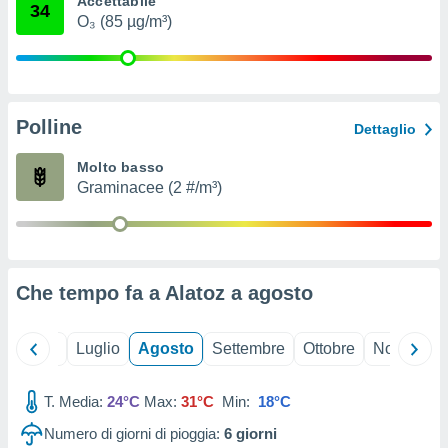
Accettabile
34
ioni
" o
O₃ (85 µg/m³)
tra
sui cookie
o sito
Polline
nostri
Dettaglio
mo il
Molto basso
te
Graminacee (2 #/m³)
ento dei
re
ioni su
vo e/o
Che tempo fa a Alatoz a
agosto
i,
 dati
er la
Giugno
Luglio
Agosto
Settembre
Ottobre
Novembre
 della
à, creare
r la
T. Media:
24°C
Max:
31°C
Min:
18°C
à
Numero di giorni di pioggia:
6
giorni
izzata,