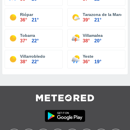
Riópar
Tarazona de la Mancha
36°
21°
39°
21°
Tobarra
Villamalea
37°
22°
38°
20°
Villarrobledo
Yeste
38°
22°
36°
19°