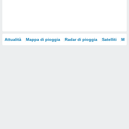
i nostri
artner
Attualità
Mappa di pioggia
Radar di pioggia
Satelliti
Mod