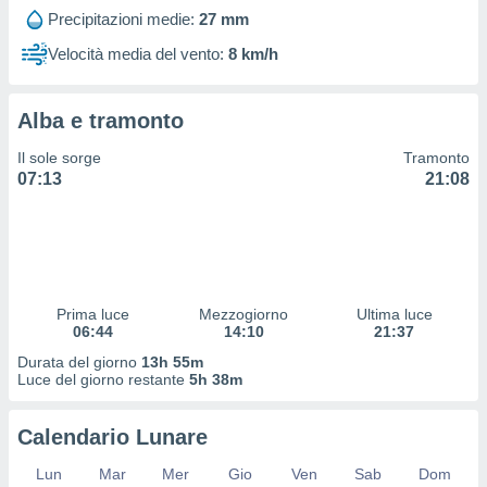
 profili
Precipitazioni medie:
27 mm
lezione
cità
Velocità media del vento:
8 km/h
izzata,
fili per
Alba e tramonto
izzazione
nuti,
Il sole sorge
Tramonto
 profili
07:13
21:08
lezione
uti
zzati,
 le
ni degli
 misurare
Prima luce
Mezzogiorno
Ultima luce
zioni dei
06:44
14:10
21:37
,
ere il
Durata del giorno
13h 55m
Luce del giorno restante
5h 38m
so
he o la
Calendario Lunare
ione di
enienti
Lun
Mar
Mer
Gio
Ven
Sab
Dom
diverse,