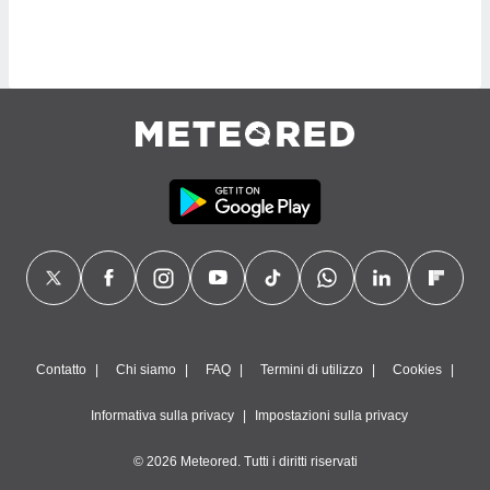
sui cookie
e il tuo
 in
o
 il
azioni
kie
re
le a piè
 del
to web.
ATIVA,
Contatto
Chi siamo
FAQ
Termini di utilizzo
Cookies
e
gie
Informativa sulla privacy
Impostazioni sulla privacy
i cookie
© 2026 Meteored. Tutti i diritti riservati
ccetti
zione dei