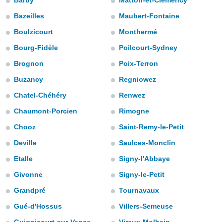
Barby
Matton-et-Clémency
e
Bazeilles
Maubert-Fontaine
amente
Boulzicourt
Monthermé
cità
Bourg-Fidèle
Poilcourt-Sydney
izzata,
ACCETTA
Brognon
Poix-Terron
ulle
E
ioni
Buzancy
Regniowez
CONTINUA
tramite
Chatel-Chéhéry
Renwez
e simili,
IMPOSTAZIONI
Chaumont-Porcien
Rimogne
nte di
e la
Chooz
Saint-Remy-le-Petit
tività per
Deville
Saulces-Monclin
re a
ontenuti
Etalle
Signy-l'Abbaye
ti
 di
Givonne
Signy-le-Petit
senza
Grandpré
Tournavaux
sto.
Gué-d'Hossus
Villers-Semeuse
clic sul
 "Accetta