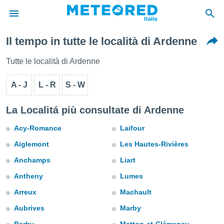
Il tempo in tutte le località di Ardenne
tiva
rivacy
Tutte le località di Ardenne
ti di
net
A - J
L - R
S - W
net)
i
 da
La Localitá più consultate di Ardenne
nisti per
 che le
Acy-Romance
Laifour
ioni
Aiglemont
Les Hautes-Rivières
iano di
È
Anchamps
Liart
 a
Antheny
Lumes
ito Web
Arreux
Machault
do le
opzioni:
Aubrives
Marby
 i