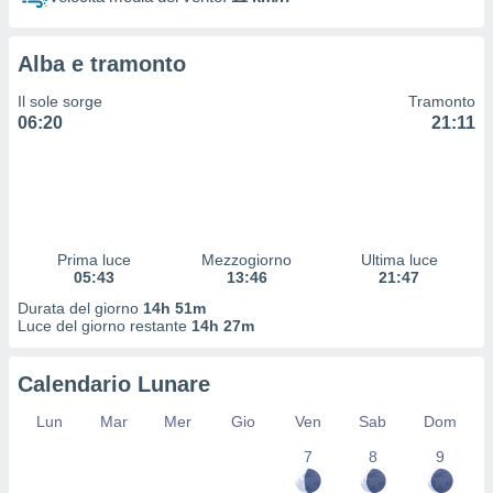
 profili
lezione
cità
Alba e tramonto
izzata,
fili per
Il sole sorge
Tramonto
06:20
21:11
izzazione
nuti,
 profili
lezione
uti
zzati,
Prima luce
Mezzogiorno
Ultima luce
 le
05:43
13:46
21:47
ni degli
 misurare
Durata del giorno
14h 51m
zioni dei
Luce del giorno restante
14h 27m
,
ere il
Calendario Lunare
so
Lun
Mar
Mer
Gio
Ven
Sab
Dom
he o la
ione di
7
8
9
enienti
diverse,