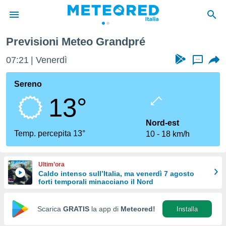
Previsioni Meteo Grandpré
tiva
rivacy
07:21
Venerdì
...
ti di
net
Sereno
net)
13°
i
 da
nisti per
Nord-est
 che le
Temp. percepita 13°
10
18 km/h
ioni
iano di
È
Ultim’ora
Caldo intenso sull’Italia, ma venerdì 7 agosto
 a
forti temporali minacciano il Nord
ito Web
do le
opzioni:
Scarica
GRATIS
la app di
Meteored!
Installa
 i