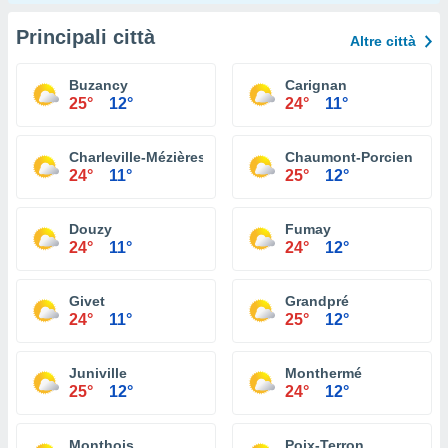
Principali città
Altre città
Buzancy
Carignan
25°
12°
24°
11°
Charleville-Mézières
Chaumont-Porcien
24°
11°
25°
12°
Douzy
Fumay
24°
11°
24°
12°
Givet
Grandpré
24°
11°
25°
12°
Juniville
Monthermé
25°
12°
24°
12°
Monthois
Poix-Terron