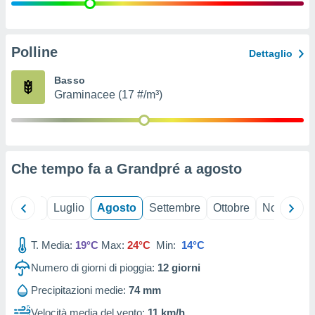
ioni
" o
tra
sui cookie
o sito
Polline
Dettaglio
Basso
nostri
Graminacee (17 #/m³)
mo il
te
ento dei
Che tempo fa a Grandpré a
agosto
re
ioni su
vo e/o
Giugno
Luglio
Agosto
Settembre
Ottobre
Novembre
i,
 dati
er la
T. Media:
19°C
Max:
24°C
Min:
14°C
 della
Numero di giorni di pioggia:
12
giorni
à, creare
r la
Precipitazioni medie:
74 mm
à
izzata,
Velocità media del vento:
11 km/h