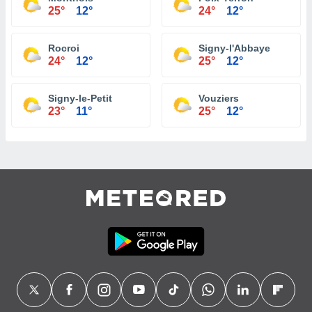
25°
12°
24°
12°
Rocroi
Signy-l'Abbaye
24°
12°
25°
12°
Signy-le-Petit
Vouziers
23°
11°
25°
12°