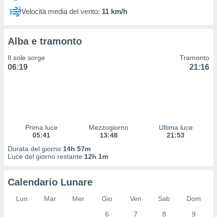
 profili
Velocità media del vento:
11 km/h
lezione
cità
izzata,
Alba e tramonto
fili per
Il sole sorge
Tramonto
izzazione
06:19
21:16
nuti,
 profili
lezione
uti
zzati,
 le
ni degli
Prima luce
Mezzogiorno
Ultima luce
 misurare
05:41
13:48
21:53
zioni dei
Durata del giorno
14h 57m
,
Luce del giorno restante
12h 1m
ere il
so
Calendario Lunare
he o la
ione di
Lun
Mar
Mer
Gio
Ven
Sab
Dom
enienti
6
7
8
9
diverse,