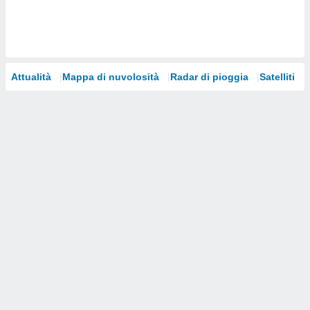
i nostri
artner
Attualità
Mappa di nuvolosità
Radar di pioggia
Satelliti