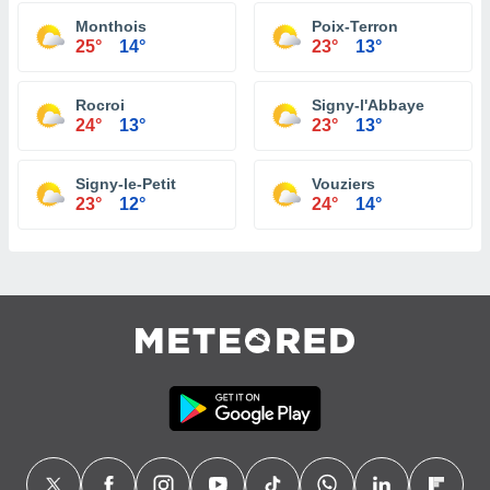
Monthois
Poix-Terron
25°
14°
23°
13°
Rocroi
Signy-l'Abbaye
24°
13°
23°
13°
Signy-le-Petit
Vouziers
23°
12°
24°
14°