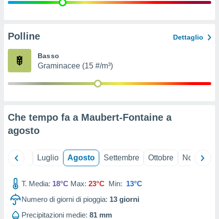
ioni
" o
tra
sui cookie
o sito
Polline
Dettaglio
Basso
nostri
Graminacee (15 #/m³)
mo il
te
ento dei
Che tempo fa a Maubert-Fontaine a
re
agosto
ioni su
vo e/o
i,
Giugno
Luglio
Agosto
Settembre
Ottobre
Novembre
 dati
er la
 della
T. Media:
18°C
Max:
23°C
Min:
13°C
à, creare
r la
Numero di giorni di pioggia:
13
giorni
à
izzata,
Precipitazioni medie:
81 mm