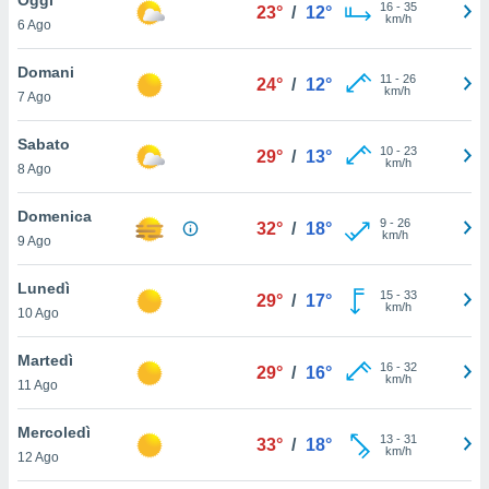
a", è
16
-
35
23°
/
12°
km/h
6 Ago
al sito
ettando
Domani
11
-
26
24°
/
12°
zione di
km/h
7 Ago
okie,
dei nostri
Sabato
10
-
23
che ci
29°
/
13°
km/h
8 Ago
no di
 e
e il
Domenica
9
-
26
32°
/
18°
amento
km/h
9 Ago
 Web,
i
Lunedì
15
-
33
re un
29°
/
17°
km/h
10 Ago
pecifico
arti la
Martedì
à o
16
-
32
29°
/
16°
km/h
i
11 Ago
zzati
 di esso.
Mercoledì
13
-
31
sultare
33°
/
18°
km/h
12 Ago
oni nella