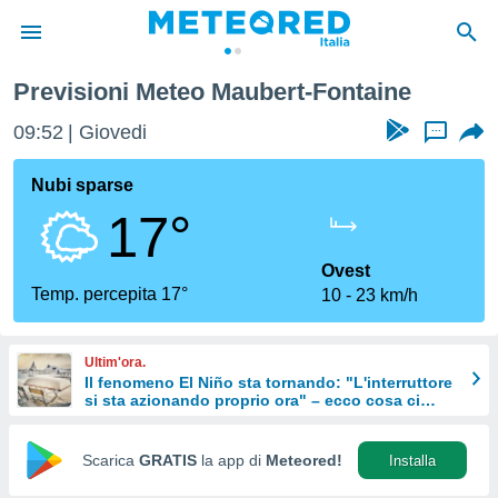
Previsioni Meteo Maubert-Fontaine
tiva
rivacy
09:52
Giovedi
...
ti di
net
Nubi sparse
net)
17°
i
 da
nisti per
Ovest
 che le
Temp. percepita 17°
10
23 km/h
ioni
iano di
È
Ultim'ora.
Il fenomeno El Niño sta tornando: "L'interruttore
 a
si sta azionando proprio ora" – ecco cosa ci
ito Web
aspetta in inverno
do le
opzioni:
Scarica
GRATIS
la app di
Meteored!
Installa
 i