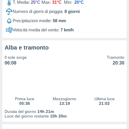
T. Media:
25°C
Max:
31°C
Min:
20°C
 profili
lezione
Numero di giorni di pioggia:
8
giorni
cità
izzata,
Precipitazioni medie:
58 mm
fili per
Velocità media del vento:
7 km/h
izzazione
nuti,
 profili
Alba e tramonto
lezione
Il sole sorge
Tramonto
uti
06:08
20:30
zzati,
 le
ni degli
 misurare
zioni dei
,
ere il
Prima luce
Mezzogiorno
Ultima luce
05:36
13:19
21:02
so
Durata del giorno
14h 21m
he o la
Luce del giorno restante
10h 20m
ione di
enienti
diverse,