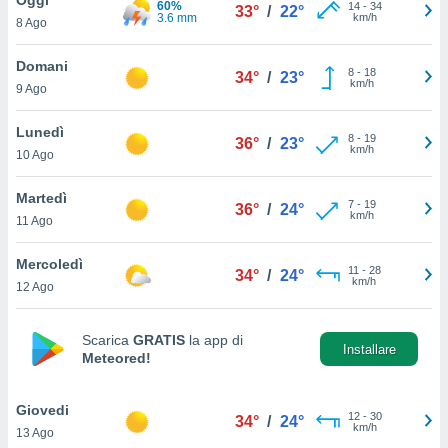
60%
a", è
14
-
34
33°
/
22°
3.6 mm
km/h
8 Ago
al sito
ettando
Domani
8
-
18
34°
/
23°
zione di
km/h
9 Ago
okie,
dei nostri
Lunedì
8
-
19
che ci
36°
/
23°
km/h
10 Ago
no di
 e
e il
Martedì
7
-
19
36°
/
24°
amento
km/h
11 Ago
 Web,
i
Mercoledì
11
-
28
re un
34°
/
24°
km/h
12 Ago
pecifico
arti la
à o
Scarica
GRATIS
la app di
i
Installare
Meteored!
zzati
 di esso.
sultare
Giovedi
12
-
30
34°
/
24°
km/h
13 Ago
oni nella