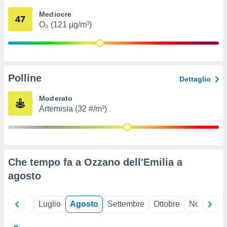
ioni
" o
Mediocre
tra
47
O₃ (121 µg/m³)
sui cookie
o sito
nostri
Polline
Dettaglio
mo il
te
Moderato
ento dei
Artemisia (32 #/m³)
re
ioni su
vo e/o
i,
Che tempo fa a Ozzano dell'Emilia a
 dati
er la
agosto
 della
à, creare
r la
Giugno
Luglio
Agosto
Settembre
Ottobre
Novembre
à
izzata,