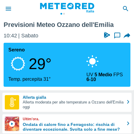
Previsioni Meteo Ozzano dell'Emilia
tiva
rivacy
10:42
Sabato
...
ti di
net
Sereno
net)
29°
i
 da
nisti per
UV
5 Medio
FPS
 che le
Temp. percepita 31°
6-10
ioni
iano di
È
Allerta gialla
Allerta moderata per alte temperature a Ozzano dell'Emilia
 a
oggi
ito Web
do le
Ultim'ora.
opzioni:
Ondata di calore fino a Ferragosto: rischia di
diventare eccezionale. Svolta solo a fine mese?
 i