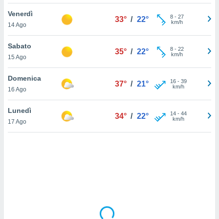
Venerdì
sui cookie
8
-
27
33°
/
22°
km/h
14 Ago
e il tuo
 in
Sabato
8
-
22
35°
/
22°
o
km/h
15 Ago
 il
Domenica
azioni
16
-
39
37°
/
21°
km/h
16 Ago
kie
re
le a piè
Lunedì
14
-
44
34°
/
22°
 del
km/h
17 Ago
to web.
ATIVA,
e
gie
i cookie
ccetti
zione dei