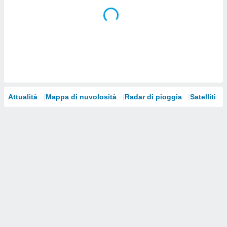
i nostri
artner
Attualità
Mappa di nuvolosità
Radar di pioggia
Satelliti