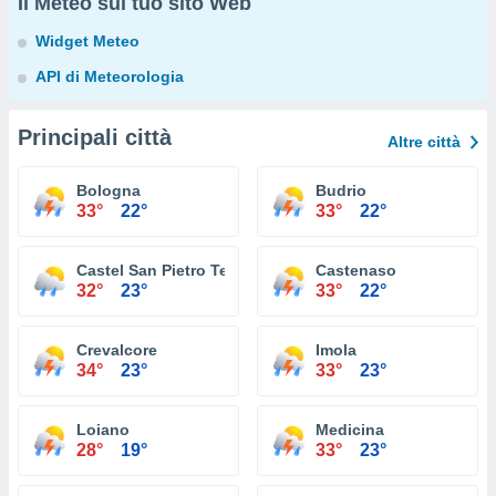
Il Meteo sul tuo sito Web
Widget Meteo
API di Meteorologia
Principali città
Altre città
Bologna
Budrio
33°
22°
33°
22°
Castel San Pietro Terme
Castenaso
32°
23°
33°
22°
Crevalcore
Imola
34°
23°
33°
23°
Loiano
Medicina
28°
19°
33°
23°