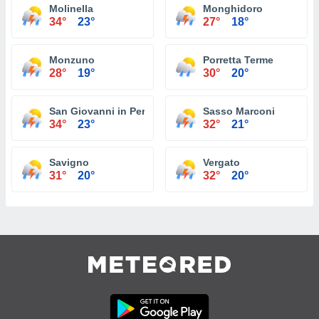
Molinella
Monghidoro
34°
23°
27°
18°
Monzuno
Porretta Terme
28°
19°
30°
20°
San Giovanni in Persiceto
Sasso Marconi
34°
23°
32°
21°
Savigno
Vergato
31°
20°
32°
20°