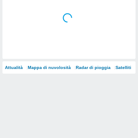
i nostri
artner
Attualità
Mappa di nuvolosità
Radar di pioggia
Satelliti