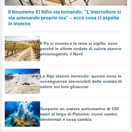
Il fenomeno El Niño sta tornando: "L'interruttore si
sta azionando proprio ora" – ecco cosa ci aspetta
in inverno
Il Po si svuota e la terra si sigilla: ecco
perché le ultime ondate di calore stanno
prosciugando il Nord
Le Alpi stanno morendo: queste sono le
conseguenze irreversibili delle ondate di
calore sui loro ghiacciai
Scoperto un cratere sottomarino di 100
metri al largo di Panarea: nuovi camini
idrotermali e cosa cambia