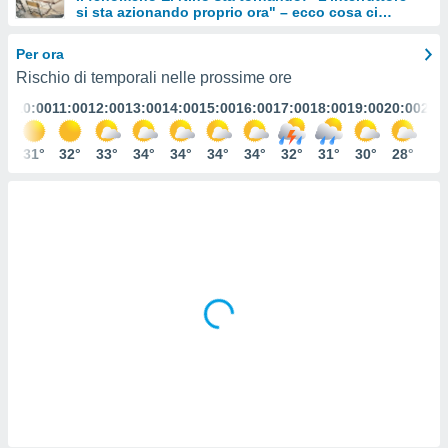
si sta azionando proprio ora" – ecco cosa ci
e
aspetta in inverno
Per ora
amente
Rischio di temporali nelle prossime ore
cità
:00
10:00
11:00
12:00
13:00
14:00
15:00
16:00
17:00
18:00
19:00
20:00
21:
izzata,
ACCETTA
ulle
E
0°
31°
32°
33°
34°
34°
34°
34°
32°
31°
30°
28°
26
ioni
CONTINUA
tramite
e simili,
IMPOSTAZIONI
nte di
e la
tività per
re a
ontenuti
ti
 di
senza
sto.
clic sul
 "Accetta