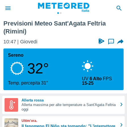
Previsioni Meteo Sant'Agata Feltria
tiva
(Rimini)
rivacy
ti di
10:47
Giovedi
...
net
net)
Sereno
i
 da
32°
nisti per
 che le
ioni
UV
6 Alto
FPS
Temp. percepita 31°
iano di
15-25
È
 a
Allerta rossa
ito Web
Allerta massima per alte temperature a Sant'Agata Feltria
oggi
do le
opzioni:
Ultim'ora.
Il fenomeno El Niño sta tornando: "L'interruttore
 i