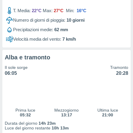
 profili
lezione
T. Media:
22°C
Max:
27°C
Min:
16°C
cità
izzata,
Numero di giorni di pioggia:
10
giorni
fili per
Precipitazioni medie:
62 mm
izzazione
Velocità media del vento:
7 km/h
nuti,
 profili
lezione
Alba e tramonto
uti
zzati,
Il sole sorge
Tramonto
 le
06:05
20:28
ni degli
 misurare
zioni dei
,
ere il
so
Prima luce
Mezzogiorno
Ultima luce
05:32
13:17
21:00
he o la
ione di
Durata del giorno
14h 23m
enienti
Luce del giorno restante
10h 13m
diverse,