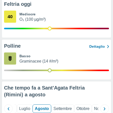
ioni
" o
Feltria oggi
tra
sui cookie
Mediocre
40
o sito
O₃ (100 µg/m³)
nostri
mo il
Polline
te
Dettaglio
ento dei
Basso
Graminacee (14 #/m³)
re
ioni su
vo e/o
i,
 dati
er la
Che tempo fa a Sant'Agata Feltria
 della
(Rimini) a
agosto
à, creare
r la
à
Giugno
Luglio
Agosto
Settembre
Ottobre
Novembre
izzata,