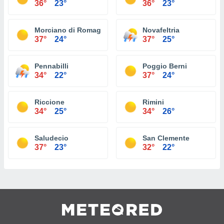
36°
23°
36°
23°
Morciano di Romagna
Novafeltria
37°
24°
37°
25°
Pennabilli
Poggio Berni
34°
22°
37°
24°
Riccione
Rimini
34°
25°
34°
26°
Saludecio
San Clemente
37°
23°
32°
22°