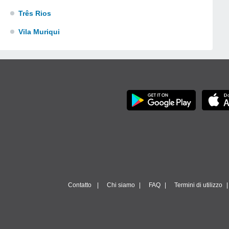
Três Rios
Vila Muriqui
Contatto
Chi siamo
FAQ
Termini di utilizzo