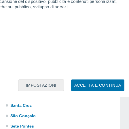
cansione del dispositivo, pubblicità e contenuti personalizzati,
Nova Friburgo
che sul pubblico, sviluppo di servizi.
Olinda
Parati-Mirim
Penha Longa
Piabeta
Pinheiral
Pirai
Porto Real
Queimados
IMPOSTAZIONI
ACCETTA E CONTINUA
Rio Bonito
Santa Cruz
São Gonçalo
Sete Pontes