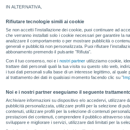
A - J
L - R
S - X
IN ALTERNATIVA,
La Localitá più consultate dello Stato
Rifiutare tecnologie simili ai cookie
Abraão
Se non accetti l'installazione dei cookie, puoi continuare ad acc
che verranno installati solo i cookie necessari per garantire la n
Afonsos Aeroporto
analizzare il comportamento o per mostrare pubblicità o contenut
generali e pubblicità non personalizzata. Puoi rifiutare l'install
Araruama
abbonamento premendo il pulsante "Rifiuta".
Barra De São João
Con il tuo consenso, noi e i
nostri partner
utilizziamo cookie, iden
trattare dati personali quali la tua visita su questo sito web, indiri
Barra Do Pirai
i tuoi dati personali sulla base di un interesse legittimo, al quale
al trattamento dei dati in qualsiasi momento facendo clic su "
Imp
Barra Mansa
Belford Roxo
Noi e i nostri partner eseguiamo il seguente trattamento
Archiviare informazioni su dispositivo e/o accedervi, utilizzare dati
Bom Jesus Do Itabapoana
pubblicità personalizzata, utilizzare profili per la selezione di pu
Cachoeiras De Macacu
contenuti, utilizzare profili per la selezione di contenuti personal
prestazioni dei contenuti, comprendere il pubblico attraverso stat
Casimiro De Abreu
sviluppare e migliorare i servizi, utilizzare dati limitati per la sel