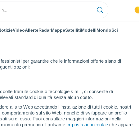
Notizie
Video
Allerte
Radar
Mappe
Satelliti
Modelli
Mondo
Sci
fessionisti per garantire che le informazioni offerte siano di
guenti opzioni:
ccolte tramite cookie o tecnologie simili, ci consente di
n elevati standard di qualità senza alcun costo.
lità dello Stato di Rio De
re al sito Web accettando l'installazione di tutti i cookie, nostri
 il comportamento sul sito Web, nonché di sviluppare un profilo
asati su di esso. Puoi consultare maggiori informazioni nella
si momento premendo il pulsante
Impostazioni cookie
che appare