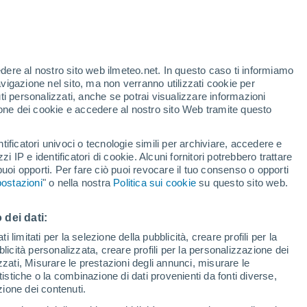
 di Rio De Janeiro
Mambucaba
edere al nostro sito web ilmeteo.net. In questo caso ti informiamo
avigazione nel sito, ma non verranno utilizzati cookie per
Marica
i personalizzati, anche se potrai visualizzare informazioni
azione dei cookie e accedere al nostro sito Web tramite questo
Mesquita
Miguel Pereira
tificatori univoci o tecnologie simili per archiviare, accedere e
zzi IP e identificatori di cookie. Alcuni fornitori potrebbero trattare
Monte Verde
 puoi opporti. Per fare ciò puoi revocare il tuo consenso o opporti
ostazioni
" o nella nostra
Politica sui cookie
su questo sito web.
Neves
Niguacu
 dei dati:
 limitati per la selezione della pubblicità, creare profili per la
Nilópolis
bblicità personalizzata, creare profili per la personalizzazione dei
Niteroi
izzati, Misurare le prestazioni degli annunci, misurare le
istiche o la combinazione di dati provenienti da fonti diverse,
Nossa Senhora Da Aparecida
ezione dei contenuti.