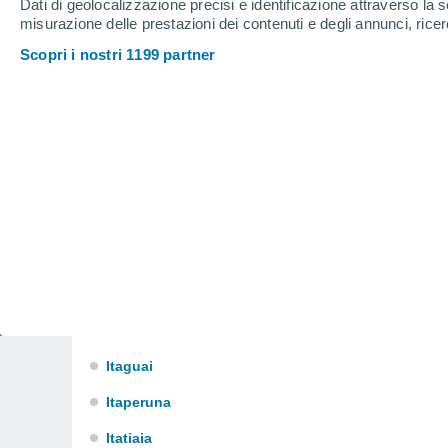
Dati di geolocalizzazione precisi e identificazione attraverso la s
Coelho Da Rocha
misurazione delle prestazioni dei contenuti e degli annunci, ricer
Conceição De Jacarei
Scopri i nostri 1199 partner
Conservatoria
Cunhambebe
Duque De Caxias
Galeão
Goitacazes
Guapimirim
Iguaba Grande
Itaborai
Itaguai
Itaperuna
Itatiaia