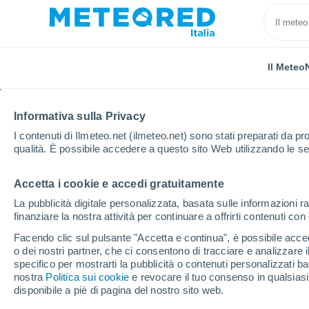
Il Meteo
Informativa sulla Privacy
I contenuti di Ilmeteo.net (ilmeteo.net) sono stati preparati da pro
qualità. È possibile accedere a questo sito Web utilizzando le se
Accetta i cookie e accedi gratuitamente
Home
Brasile
Stato di Rio De Janeiro
Località
La pubblicità digitale personalizzata, basata sulle informazioni ra
finanziare la nostra attività per continuare a offrirti contenuti co
Il tempo in tutte le loca
Facendo clic sul pulsante "Accetta e continua", è possibile accede
Janeiro
o dei nostri partner, che ci consentono di tracciare e analizzare
specifico per mostrarti la pubblicità o contenuti personalizzati b
nostra
Politica sui cookie
e revocare il tuo consenso in qualsia
Tutte le località dello Stato di Rio De Janeiro
disponibile a piè di pagina del nostro sito web.