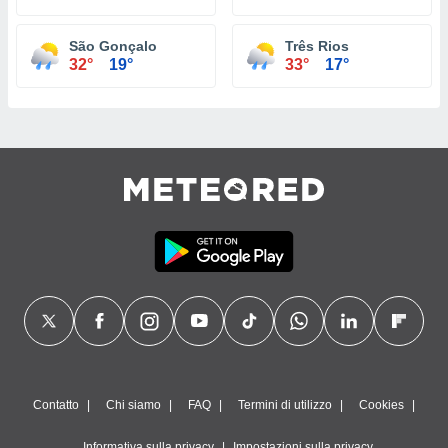
São Gonçalo
Três Rios
32°
19°
33°
17°
Contatto
Chi siamo
FAQ
Termini di utilizzo
Cookies
Informativa sulla privacy
Impostazioni sulla privacy