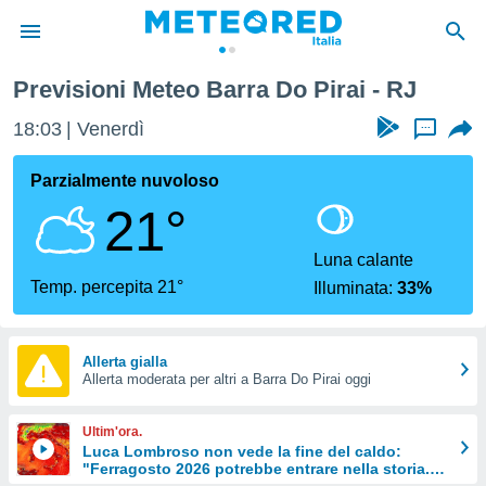
Previsioni Meteo Barra Do Pirai - RJ
tiva
rivacy
18:03
Venerdì
...
ti di
net
Parzialmente nuvoloso
net)
21°
i
 da
nisti per
Luna calante
 che le
Temp. percepita 21°
Illuminata:
33%
ioni
iano di
È
Allerta gialla
 a
Allerta moderata per altri a Barra Do Pirai oggi
ito Web
do le
Ultim'ora.
opzioni:
Luca Lombroso non vede la fine del caldo:
"Ferragosto 2026 potrebbe entrare nella storia.
 i