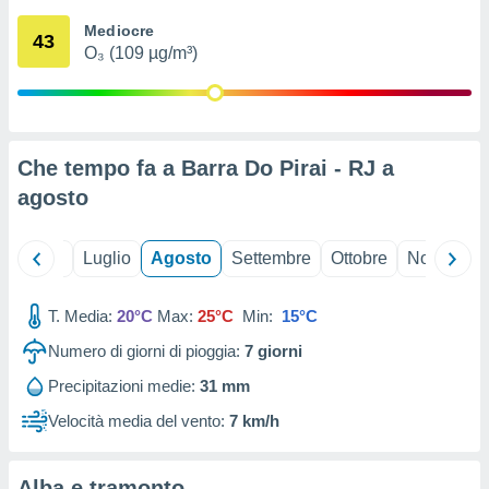
ioni
" o
Mediocre
tra
43
O₃ (109 µg/m³)
sui cookie
o sito
nostri
Che tempo fa a Barra Do Pirai - RJ a
mo il
agosto
te
ento dei
Giugno
Luglio
Agosto
Settembre
Ottobre
Novembre
re
ioni su
vo e/o
T. Media:
20°C
Max:
25°C
Min:
15°C
i,
Numero di giorni di pioggia:
7
giorni
 dati
er la
Precipitazioni medie:
31 mm
 della
à, creare
Velocità media del vento:
7 km/h
r la
à
izzata,
Alba e tramonto