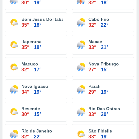
30°
19°
32°
18°
Bom Jesus Do Itabapoana
Cabo Frio
35°
18°
32°
22°
Itaperuna
Macae
35°
18°
33°
21°
Macuco
Nova Friburgo
32°
17°
27°
15°
Nova Iguacu
Parati
34°
19°
29°
19°
Resende
Rio Das Ostras
30°
15°
33°
20°
Río de Janeiro
São Fidelis
32°
22°
33°
19°