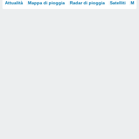
Attualità
Mappa di pioggia
Radar di pioggia
Satelliti
Mod
i nostri
artner