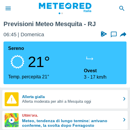
Previsioni Meteo Mesquita - RJ
tiva
rivacy
06:45
Domenica
...
ti di
net
Sereno
net)
21°
i
 da
nisti per
Ovest
 che le
Temp. percepita 21°
3
17 km/h
ioni
iano di
È
Allerta gialla
 a
Allerta moderata per altri a Mesquita oggi
ito Web
do le
Ultim'ora.
opzioni:
Meteo, tendenza di lungo termine: arrivano
conferme, la svolta dopo Ferragosto
 i