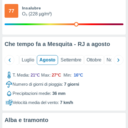
ioni
" o
Insalubre
tra
77
O₃ (228 µg/m³)
sui cookie
o sito
nostri
Che tempo fa a Mesquita - RJ a
agosto
mo il
te
ento dei
Giugno
Luglio
Agosto
Settembre
Ottobre
Novembre
re
T. Media:
21°C
Max:
27°C
Min:
16°C
ioni su
vo e/o
Numero di giorni di pioggia:
7
giorni
i,
 dati
Precipitazioni medie:
36 mm
er la
Velocità media del vento:
7 km/h
 della
à, creare
r la
Alba e tramonto
à
izzata,