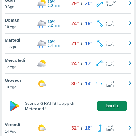
60%
a", è
15
-
42
29°
/
20°
1.6 mm
km/h
9 Ago
al sito
ettando
Domani
80%
7
-
20
24°
/
19°
zione di
5.2 mm
km/h
10 Ago
okie,
dei nostri
Martedì
80%
8
-
22
che ci
21°
/
18°
2.4 mm
km/h
11 Ago
no di
 e
e il
Mercoledì
7
-
23
24°
/
17°
amento
km/h
12 Ago
 Web,
i
Giovedi
5
-
21
re un
30°
/
14°
km/h
13 Ago
pecifico
arti la
à o
Scarica
GRATIS
la app di
i
Installa
Meteored!
zzati
 di esso.
sultare
Venerdì
8
-
28
32°
/
18°
km/h
14 Ago
oni nella