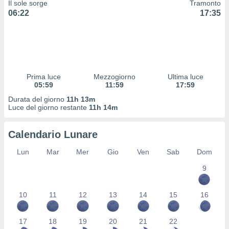
Il sole sorge
Tramonto
 profili
06:22
17:35
lezione
cità
izzata,
fili per
izzazione
nuti,
Prima luce
Mezzogiorno
Ultima luce
 profili
05:59
11:59
17:59
lezione
Durata del giorno
11h 13m
uti
Luce del giorno restante
11h 14m
zzati,
 le
ni degli
Calendario Lunare
 misurare
zioni dei
Lun
Mar
Mer
Gio
Ven
Sab
Dom
,
9
ere il
so
10
11
12
13
14
15
16
he o la
ione di
enienti
17
18
19
20
21
22
diverse,