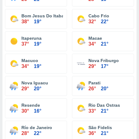
Bom Jesus Do Itabapoana
Cabo Frio
38°
19°
32°
22°
Itaperuna
Macae
37°
19°
34°
21°
Macuco
Nova Friburgo
34°
19°
29°
17°
Nova Iguacu
Parati
29°
20°
26°
20°
Resende
Rio Das Ostras
30°
16°
33°
21°
Río de Janeiro
São Fidelis
28°
22°
36°
21°