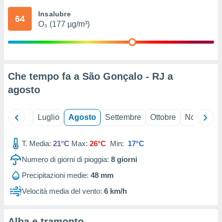
ioni
" o
Insalubre
tra
64
O₃ (177 µg/m³)
sui cookie
o sito
nostri
Che tempo fa a São Gonçalo - RJ a
mo il
agosto
te
ento dei
Giugno
Luglio
Agosto
Settembre
Ottobre
Novembre
re
ioni su
vo e/o
T. Media:
21°C
Max:
26°C
Min:
17°C
i,
Numero di giorni di pioggia:
8
giorni
 dati
er la
Precipitazioni medie:
48 mm
 della
à, creare
Velocità media del vento:
6 km/h
r la
à
izzata,
Alba e tramonto