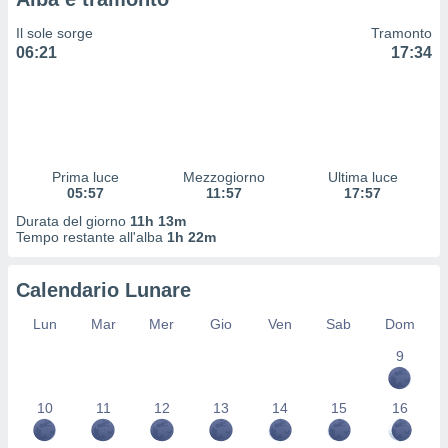
 profili
lezione
Il sole sorge
Tramonto
cità
06:21
17:34
izzata,
fili per
izzazione
nuti,
 profili
Prima luce
Mezzogiorno
Ultima luce
lezione
05:57
11:57
17:57
uti
zzati,
Durata del giorno
11h 13m
Tempo restante all'alba
1h 22m
 le
ni degli
 misurare
Calendario Lunare
zioni dei
,
Lun
Mar
Mer
Gio
Ven
Sab
Dom
ere il
9
so
he o la
10
11
12
13
14
15
16
ione di
enienti
diverse,