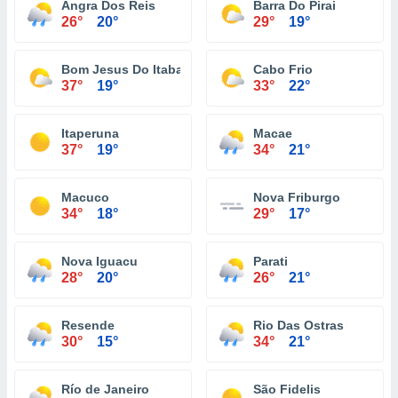
Angra Dos Reis
Barra Do Pirai
26°
20°
29°
19°
Bom Jesus Do Itabapoana
Cabo Frio
37°
19°
33°
22°
Itaperuna
Macae
37°
19°
34°
21°
Macuco
Nova Friburgo
34°
18°
29°
17°
Nova Iguacu
Parati
28°
20°
26°
21°
Resende
Rio Das Ostras
30°
15°
34°
21°
Río de Janeiro
São Fidelis