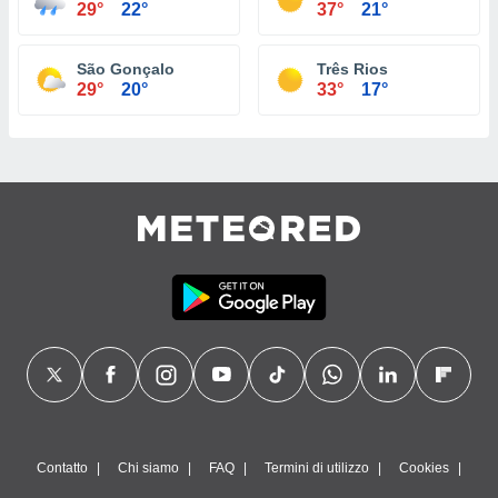
29°
22°
37°
21°
São Gonçalo
Três Rios
29°
20°
33°
17°
Contatto
Chi siamo
FAQ
Termini di utilizzo
Cookies