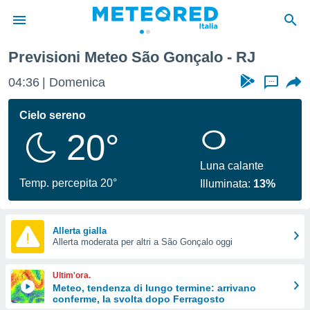
Previsioni Meteo São Gonçalo - RJ
tiva
rivacy
04:36
Domenica
...
ti di
net
Cielo sereno
net)
20°
i
 da
nisti per
Luna calante
 che le
Temp. percepita 20°
Illuminata:
13%
ioni
iano di
È
Allerta gialla
 a
Allerta moderata per altri a São Gonçalo oggi
ito Web
do le
Ultim'ora.
opzioni:
Meteo, tendenza di lungo termine: arrivano
conferme, la svolta dopo Ferragosto
 i