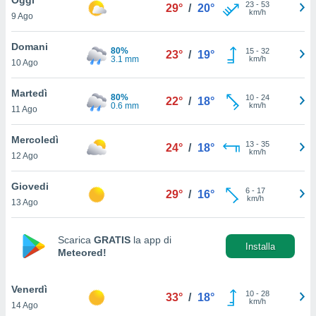
a", è
23
-
53
29°
/
20°
km/h
9 Ago
al sito
ettando
Domani
80%
15
-
32
23°
/
19°
zione di
3.1 mm
km/h
10 Ago
okie,
dei nostri
Martedì
80%
10
-
24
che ci
22°
/
18°
0.6 mm
km/h
11 Ago
no di
 e
e il
Mercoledì
13
-
35
24°
/
18°
amento
km/h
12 Ago
 Web,
i
Giovedi
6
-
17
re un
29°
/
16°
km/h
13 Ago
pecifico
arti la
à o
Scarica
GRATIS
la app di
i
Installa
Meteored!
zzati
 di esso.
sultare
Venerdì
10
-
28
33°
/
18°
km/h
14 Ago
oni nella