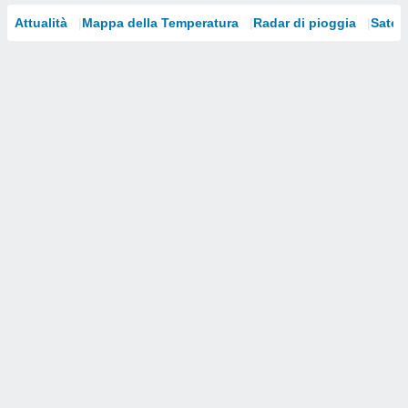
Attualità
Mappa della Temperatura
Radar di pioggia
Satelli
i nostri
artner