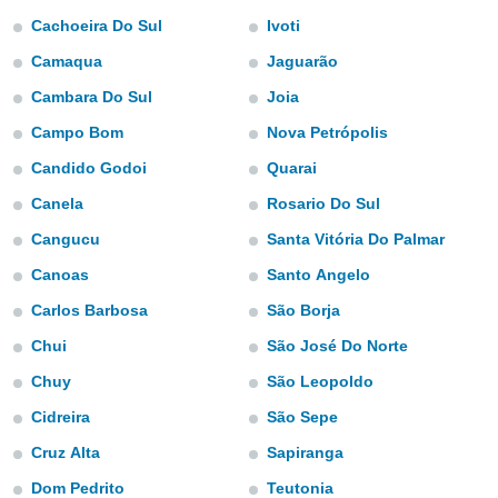
e
Cachoeira Do Sul
Ivoti
amente
Camaqua
Jaguarão
cità
Cambara Do Sul
Joia
Campo Bom
Nova Petrópolis
izzata,
ACCETTA
ulle
E
Candido Godoi
Quarai
ioni
CONTINUA
tramite
Canela
Rosario Do Sul
e simili,
Cangucu
Santa Vitória Do Palmar
IMPOSTAZIONI
nte di
Canoas
Santo Angelo
e la
tività per
Carlos Barbosa
São Borja
re a
ontenuti
Chui
São José Do Norte
ti
Chuy
São Leopoldo
 di
senza
Cidreira
São Sepe
sto.
Cruz Alta
Sapiranga
clic sul
 "Accetta
Dom Pedrito
Teutonia