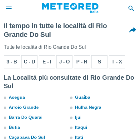
Il tempo in tutte le località di Rio
tiva
Grande Do Sul
rivacy
ti di
Tutte le località di Rio Grande Do Sul
net
net)
3 - B
C - D
E - I
J - O
P - R
S
T - X
i
 da
nisti per
La Localitá più consultate di Rio Grande Do
 che le
Sul
ioni
iano di
Acegua
Guaíba
È
Arroio Grande
Hulha Negra
 a
ito Web
Barra Do Quarai
Ijui
do le
opzioni:
Butia
Itaqui
Caçapava Do Sul
Itati
 i