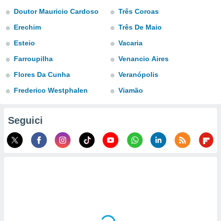
a", è
Doutor Mauricio Cardoso
Três Coroas
al sito
Erechim
Três De Maio
ettando
zione di
Esteio
Vacaria
okie,
Farroupilha
Venancio Aires
dei nostri
che ci
Flores Da Cunha
Veranópolis
no di
 e
Frederico Westphalen
Viamão
e il
amento
 Web,
Seguici
i
re un
pecifico
arti la
à o
i
zzati
 di esso.
sultare
oni nella